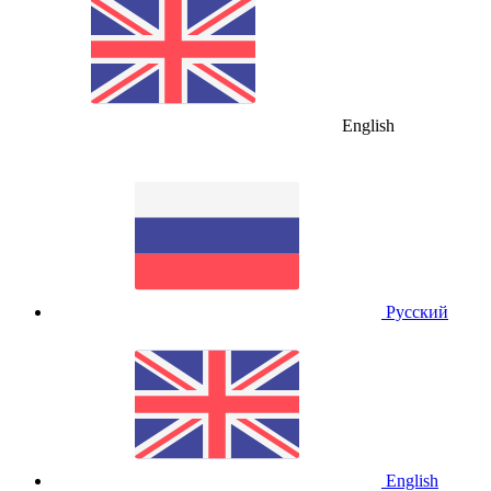
English
Русский
English