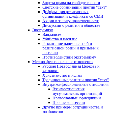
Защита права на свободу совести
Светские организации против "сект"
Диффамация религиозных
организаций и конфликты со СМИ
Акции в защиту нравственности
Дискуссии о религии и обществе
Экстремизм
Вандализм
Убийства и насилие
Разжигание национальной и
религиозной розни и призывы к
насилию
Противодействие экстремизму
Межконфессиональные отношения
Русская Православная Церковь и
католики
Христианство и ислам
Традиционные религии против "сект"
Внутриконфессиональные отношения
Взаимоотношения
мусульманских организаций
Православные юрисдикции
Прочие конфессии
Другие примеры сотрудничества и
конфликтов