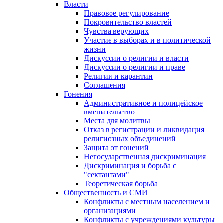
Власти
Правовое регулирование
Покровительство властей
Чувства верующих
Участие в выборах и в политической
жизни
Дискуссии о религии и власти
Дискуссии о религии и праве
Религии и карантин
Соглашения
Гонения
Административное и полицейское
вмешательство
Места для молитвы
Отказ в регистрации и ликвидация
религиозных объединений
Защита от гонений
Негосударственная дискриминация
Дискриминация и борьба с
"сектантами"
Теоретическая борьба
Общественность и СМИ
Конфликты с местным населением и
организациями
Конфликты с учреждениями культуры