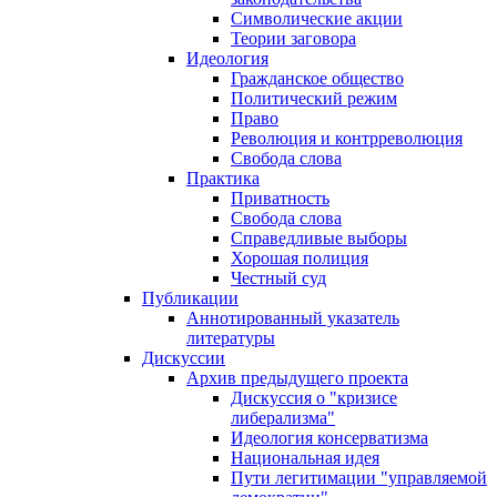
Символические акции
Теории заговора
Идеология
Гражданское общество
Политический режим
Право
Революция и контрреволюция
Свобода слова
Практика
Приватность
Свобода слова
Справедливые выборы
Хорошая полиция
Честный суд
Публикации
Аннотированный указатель
литературы
Дискуссии
Архив предыдущего проекта
Дискуссия о "кризисе
либерализма"
Идеология консерватизма
Национальная идея
Пути легитимации "управляемой