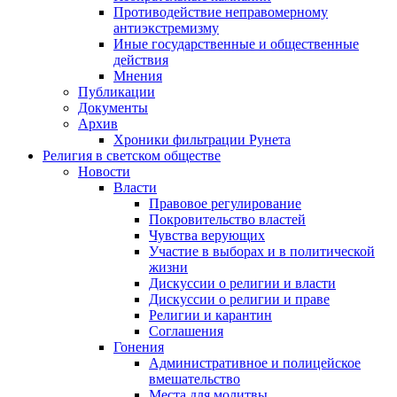
Противодействие неправомерному
антиэкстремизму
Иные государственные и общественные
действия
Мнения
Публикации
Документы
Архив
Хроники фильтрации Рунета
Религия в светском обществе
Новости
Власти
Правовое регулирование
Покровительство властей
Чувства верующих
Участие в выборах и в политической
жизни
Дискуссии о религии и власти
Дискуссии о религии и праве
Религии и карантин
Соглашения
Гонения
Административное и полицейское
вмешательство
Места для молитвы