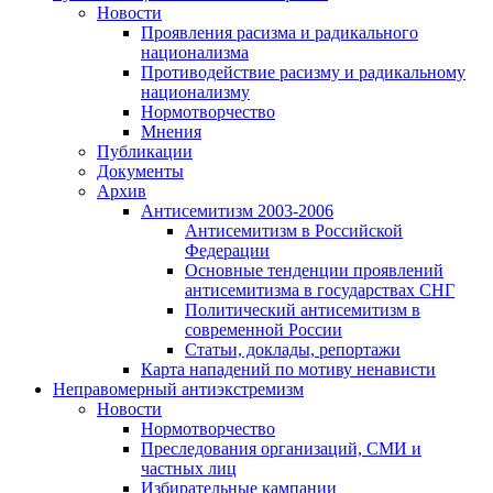
Новости
Проявления расизма и радикального
национализма
Противодействие расизму и радикальному
национализму
Нормотворчество
Мнения
Публикации
Документы
Архив
Антисемитизм 2003-2006
Антисемитизм в Российской
Федерации
Основные тенденции проявлений
антисемитизма в государствах СНГ
Политический антисемитизм в
современной России
Статьи, доклады, репортажи
Карта нападений по мотиву ненависти
Неправомерный антиэкстремизм
Новости
Нормотворчество
Преследования организаций, СМИ и
частных лиц
Избирательные кампании