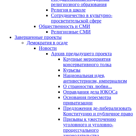
религиозного образования
Религия в школе
Сотрудничество в культурно-
просветительской сфере
Общественность и СМИ
Религиозные СМИ
Завершенные проекты
Демократия в осаде
Новости
Архив предыдущего проекта
Крупные мероприятия
консервативного толка
Курьезы
Национальная идея,
антивестернизм, империализм
О странностях любви...
Оправдания дела ЮКОСа
Основания пересмотра
приватизации
Предложения де-либерализовать
Конституцию и публичное право
Призывы к ужесточению
уголовного и уголовно-
процессуального
законодательства