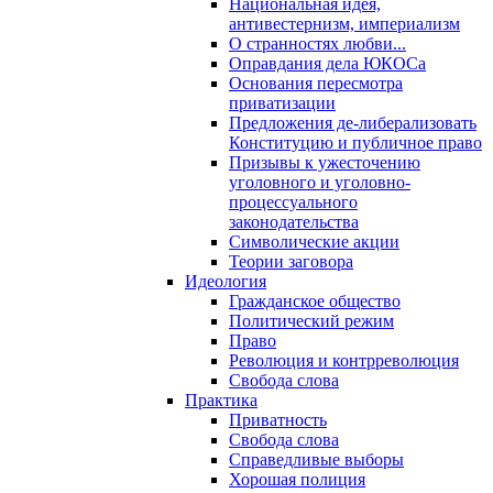
Национальная идея,
антивестернизм, империализм
О странностях любви...
Оправдания дела ЮКОСа
Основания пересмотра
приватизации
Предложения де-либерализовать
Конституцию и публичное право
Призывы к ужесточению
уголовного и уголовно-
процессуального
законодательства
Символические акции
Теории заговора
Идеология
Гражданское общество
Политический режим
Право
Революция и контрреволюция
Свобода слова
Практика
Приватность
Свобода слова
Справедливые выборы
Хорошая полиция