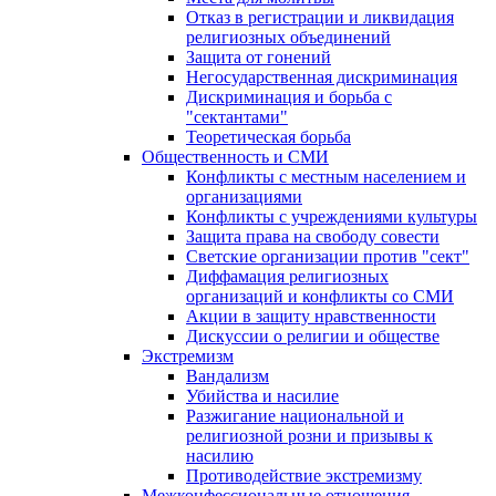
Отказ в регистрации и ликвидация
религиозных объединений
Защита от гонений
Негосударственная дискриминация
Дискриминация и борьба с
"сектантами"
Теоретическая борьба
Общественность и СМИ
Конфликты с местным населением и
организациями
Конфликты с учреждениями культуры
Защита права на свободу совести
Светские организации против "сект"
Диффамация религиозных
организаций и конфликты со СМИ
Акции в защиту нравственности
Дискуссии о религии и обществе
Экстремизм
Вандализм
Убийства и насилие
Разжигание национальной и
религиозной розни и призывы к
насилию
Противодействие экстремизму
Межконфессиональные отношения