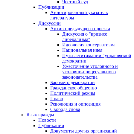
Честный суд
Публикации
Аннотированный указатель
литературы
Дискуссии
Архив предыдущего проекта
Дискуссия о "кризисе
либерализма"
Идеология консерватизма
Национальная идея
Пути легитимации "управляемой
демократии"
Ужесточение уголовного и
уголовно-процесуального
законодательства
Барометр демократии
Гражданское общество
Политический режим
Право
Революция и оппозиция
Свобода слова
Язык вражды
Новости
Публикации
Документы других организаций