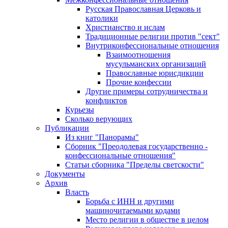
Русская Православная Церковь и
католики
Христианство и ислам
Традиционные религии против "сект"
Внутриконфессиональные отношения
Взаимоотношения
мусульманских организаций
Православные юрисдикции
Прочие конфессии
Другие примеры сотрудничества и
конфликтов
Курьезы
Сколько верующих
Публикации
Из книг "Панорамы"
Сборник "Преодолевая государственно -
конфессиональные отношения"
Статьи сборника "Пределы светскости"
Документы
Архив
Власть
Борьба с ИНН и другими
машиночитаемыми кодами
Место религии в обществе в целом