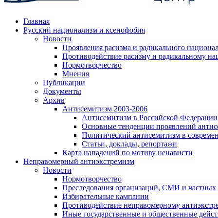
Главная
Русский национализм и ксенофобия
Новости
Проявления расизма и радикального национа
Противодействие расизму и радикальному на
Нормотворчество
Мнения
Публикации
Документы
Архив
Антисемитизм 2003-2006
Антисемитизм в Российской Федерации
Основные тенденции проявлений антис
Политический антисемитизм в совреме
Статьи, доклады, репортажи
Карта нападений по мотиву ненависти
Неправомерный антиэкстремизм
Новости
Нормотворчество
Преследования организаций, СМИ и частных
Избирательные кампании
Противодействие неправомерному антиэкстр
Иные государственные и общественные дейст