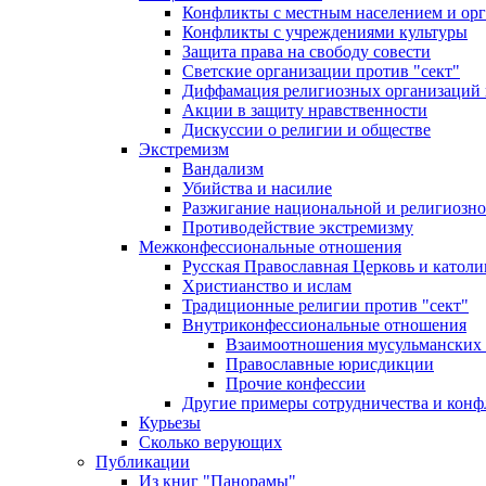
Конфликты с местным населением и ор
Конфликты с учреждениями культуры
Защита права на свободу совести
Светские организации против "сект"
Диффамация религиозных организаций
Акции в защиту нравственности
Дискуссии о религии и обществе
Экстремизм
Вандализм
Убийства и насилие
Разжигание национальной и религиозно
Противодействие экстремизму
Межконфессиональные отношения
Русская Православная Церковь и католи
Христианство и ислам
Традиционные религии против "сект"
Внутриконфессиональные отношения
Взаимоотношения мусульманских 
Православные юрисдикции
Прочие конфессии
Другие примеры сотрудничества и конф
Курьезы
Сколько верующих
Публикации
Из книг "Панорамы"