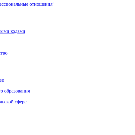
фессиональные отношения"
мыми кодами
ство
ве
го образования
льской сфере