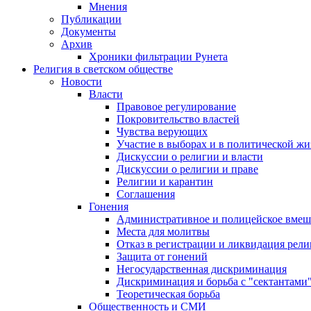
Мнения
Публикации
Документы
Архив
Хроники фильтрации Рунета
Религия в светском обществе
Новости
Власти
Правовое регулирование
Покровительство властей
Чувства верующих
Участие в выборах и в политической ж
Дискуссии о религии и власти
Дискуссии о религии и праве
Религии и карантин
Соглашения
Гонения
Административное и полицейское вмеш
Места для молитвы
Отказ в регистрации и ликвидация рел
Защита от гонений
Негосударственная дискриминация
Дискриминация и борьба с "сектантами
Теоретическая борьба
Общественность и СМИ