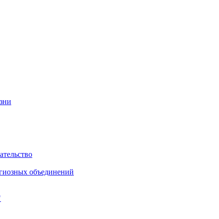
изни
ательство
игиозных объединений
"