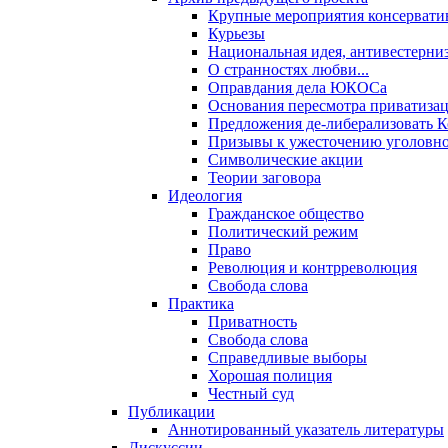
Крупные мероприятия консервати
Курьезы
Национальная идея, антивестерни
О странностях любви...
Оправдания дела ЮКОСа
Основания пересмотра приватиза
Предложения де-либерализовать 
Призывы к ужесточению уголовног
Символические акции
Теории заговора
Идеология
Гражданское общество
Политический режим
Право
Революция и контрреволюция
Свобода слова
Практика
Приватность
Свобода слова
Справедливые выборы
Хорошая полиция
Честный суд
Публикации
Аннотированный указатель литературы
Дискуссии