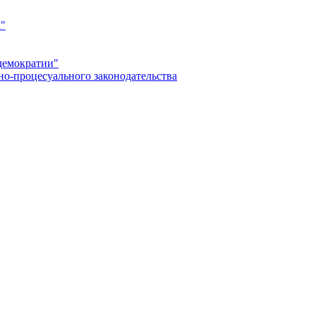
а"
демократии"
но-процесуального законодательства