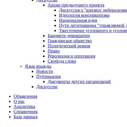
Архив предыдущего проекта
Дискуссия о "кризисе либерализм
Идеология консерватизма
Национальная идея
Пути легитимации "управляемой 
Ужесточение уголовного и уголов
Барометр демократии
Гражданское общество
Политический режим
Право
Революция и оппозиция
Свобода слова
Язык вражды
Новости
Публикации
Документы других организаций
Дискуссии
Объявления
О нас
Аналитика
Справочник
База данных