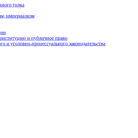
вного толка
зм, империализм
ции
Конституцию и публичное право
о и уголовно-процессуального законодательства