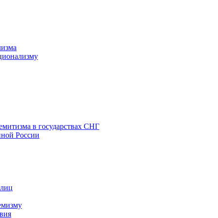
лизма
ционализму
емитизма в государствах СНГ
нной России
 лиц
емизму
вия