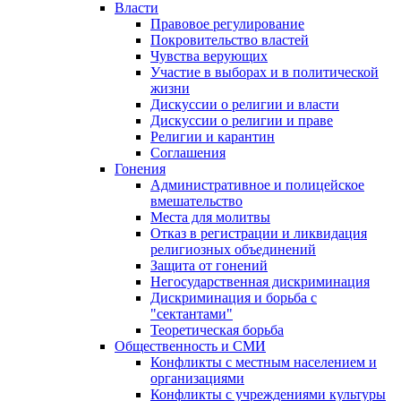
Власти
Правовое регулирование
Покровительство властей
Чувства верующих
Участие в выборах и в политической
жизни
Дискуссии о религии и власти
Дискуссии о религии и праве
Религии и карантин
Соглашения
Гонения
Административное и полицейское
вмешательство
Места для молитвы
Отказ в регистрации и ликвидация
религиозных объединений
Защита от гонений
Негосударственная дискриминация
Дискриминация и борьба с
"сектантами"
Теоретическая борьба
Общественность и СМИ
Конфликты с местным населением и
организациями
Конфликты с учреждениями культуры