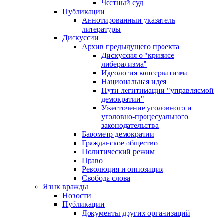
Честный суд
Публикации
Аннотированный указатель
литературы
Дискуссии
Архив предыдущего проекта
Дискуссия о "кризисе
либерализма"
Идеология консерватизма
Национальная идея
Пути легитимации "управляемой
демократии"
Ужесточение уголовного и
уголовно-процесуального
законодательства
Барометр демократии
Гражданское общество
Политический режим
Право
Революция и оппозиция
Свобода слова
Язык вражды
Новости
Публикации
Документы других организаций