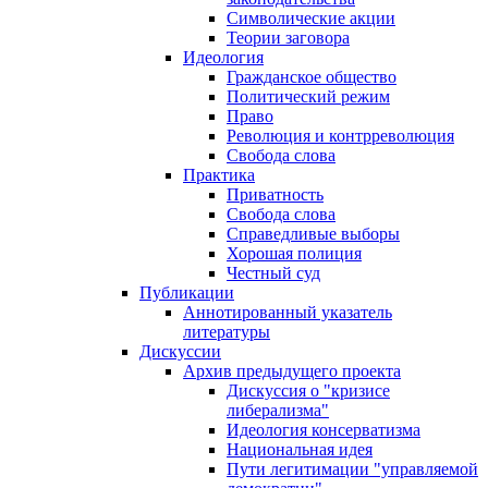
Символические акции
Теории заговора
Идеология
Гражданское общество
Политический режим
Право
Революция и контрреволюция
Свобода слова
Практика
Приватность
Свобода слова
Справедливые выборы
Хорошая полиция
Честный суд
Публикации
Аннотированный указатель
литературы
Дискуссии
Архив предыдущего проекта
Дискуссия о "кризисе
либерализма"
Идеология консерватизма
Национальная идея
Пути легитимации "управляемой