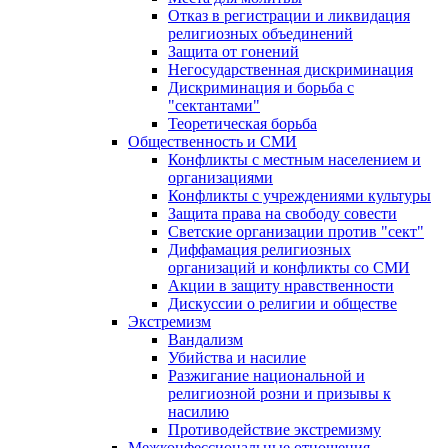
Отказ в регистрации и ликвидация
религиозных объединений
Защита от гонений
Негосударственная дискриминация
Дискриминация и борьба с
"сектантами"
Теоретическая борьба
Общественность и СМИ
Конфликты с местным населением и
организациями
Конфликты с учреждениями культуры
Защита права на свободу совести
Светские организации против "сект"
Диффамация религиозных
организаций и конфликты со СМИ
Акции в защиту нравственности
Дискуссии о религии и обществе
Экстремизм
Вандализм
Убийства и насилие
Разжигание национальной и
религиозной розни и призывы к
насилию
Противодействие экстремизму
Межконфессиональные отношения