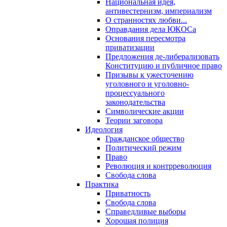
Национальная идея,
антивестернизм, империализм
О странностях любви...
Оправдания дела ЮКОСа
Основания пересмотра
приватизации
Предложения де-либерализовать
Конституцию и публичное право
Призывы к ужесточению
уголовного и уголовно-
процессуального
законодательства
Символические акции
Теории заговора
Идеология
Гражданское общество
Политический режим
Право
Революция и контрреволюция
Свобода слова
Практика
Приватность
Свобода слова
Справедливые выборы
Хорошая полиция