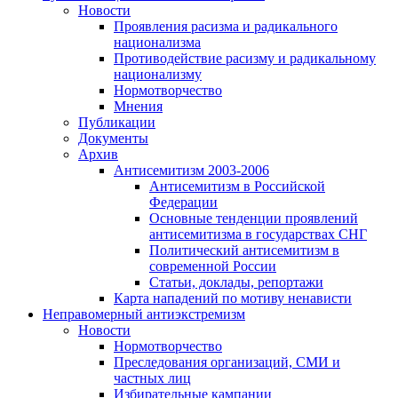
Новости
Проявления расизма и радикального
национализма
Противодействие расизму и радикальному
национализму
Нормотворчество
Мнения
Публикации
Документы
Архив
Антисемитизм 2003-2006
Антисемитизм в Российской
Федерации
Основные тенденции проявлений
антисемитизма в государствах СНГ
Политический антисемитизм в
современной России
Статьи, доклады, репортажи
Карта нападений по мотиву ненависти
Неправомерный антиэкстремизм
Новости
Нормотворчество
Преследования организаций, СМИ и
частных лиц
Избирательные кампании