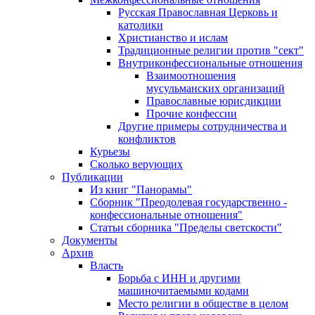
Русская Православная Церковь и
католики
Христианство и ислам
Традиционные религии против "сект"
Внутриконфессиональные отношения
Взаимоотношения
мусульманских организаций
Православные юрисдикции
Прочие конфессии
Другие примеры сотрудничества и
конфликтов
Курьезы
Сколько верующих
Публикации
Из книг "Панорамы"
Сборник "Преодолевая государственно -
конфессиональные отношения"
Статьи сборника "Пределы светскости"
Документы
Архив
Власть
Борьба с ИНН и другими
машиночитаемыми кодами
Место религии в обществе в целом