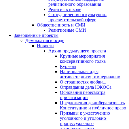
религиозного образования
Религия в школе
Сотрудничество в культурно-
просветительской сфере
Общественность и СМИ
Религиозные СМИ
Завершенные проекты
Демократия в осаде
Новости
Архив предыдущего проекта
Крупные мероприятия
консервативного толка
Курьезы
Национальная идея,
антивестернизм, империализм
О странностях любви...
Оправдания дела ЮКОСа
Основания пересмотра
приватизации
Предложения де-либерализовать
Конституцию и публичное право
Призывы к ужесточению
уголовного и уголовно-
процессуального
законодательства