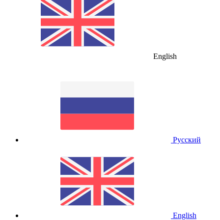
English
Русский
English