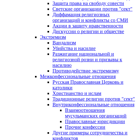
Защита права на свободу совести
Светские организации против "сект"
Диффамация религиозных
организаций и конфликты со СМИ
Акции в защиту нравственности
Дискуссии о религии и обществе
Экстремизм
Вандализм
Убийства и насилие
Разжигание национальной и
религиозной розни и призывы к
насилию
Противодействие экстремизму
Межконфессиональные отношения
Русская Православная Церковь и
католики
Христианство и ислам
Традиционные религии против "сект"
Внутриконфессиональные отношения
Взаимоотношения
мусульманских организаций
Православные юрисдикции
Прочие конфессии
Другие примеры сотрудничества и
конфликтов