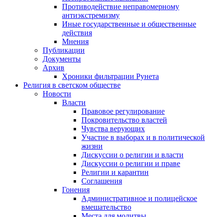
Противодействие неправомерному
антиэкстремизму
Иные государственные и общественные
действия
Мнения
Публикации
Документы
Архив
Хроники фильтрации Рунета
Религия в светском обществе
Новости
Власти
Правовое регулирование
Покровительство властей
Чувства верующих
Участие в выборах и в политической
жизни
Дискуссии о религии и власти
Дискуссии о религии и праве
Религии и карантин
Соглашения
Гонения
Административное и полицейское
вмешательство
Места для молитвы