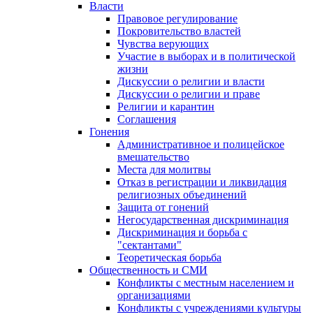
Власти
Правовое регулирование
Покровительство властей
Чувства верующих
Участие в выборах и в политической
жизни
Дискуссии о религии и власти
Дискуссии о религии и праве
Религии и карантин
Соглашения
Гонения
Административное и полицейское
вмешательство
Места для молитвы
Отказ в регистрации и ликвидация
религиозных объединений
Защита от гонений
Негосударственная дискриминация
Дискриминация и борьба с
"сектантами"
Теоретическая борьба
Общественность и СМИ
Конфликты с местным населением и
организациями
Конфликты с учреждениями культуры