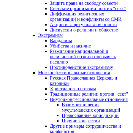
Защита права на свободу совести
Светские организации против "сект"
Диффамация религиозных
организаций и конфликты со СМИ
Акции в защиту нравственности
Дискуссии о религии и обществе
Экстремизм
Вандализм
Убийства и насилие
Разжигание национальной и
религиозной розни и призывы к
насилию
Противодействие экстремизму
Межконфессиональные отношения
Русская Православная Церковь и
католики
Христианство и ислам
Традиционные религии против "сект"
Внутриконфессиональные отношения
Взаимоотношения
мусульманских организаций
Православные юрисдикции
Прочие конфессии
Другие примеры сотрудничества и
конфликтов