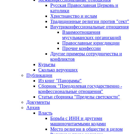
Русская Православная Церковь и
католики
Христианство и ислам
Традиционные религии против "сект"
Внутриконфессиональные отношения
Взаимоотношения
мусульманских организаций
Православные юрисдикции
Прочие конфессии
Другие примеры сотрудничества и
конфликтов
Курьезы
Сколько верующих
Публикации
Из книг "Панорамы"
Сборник "Преодолевая государственно -
конфессиональные отношения"
Статьи сборника "Пределы светскости"
Документы
Архив
Власть
Борьба с ИНН и другими
машиночитаемыми кодами
Место религии в обществе в целом