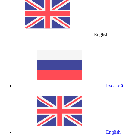
English
Русский
English