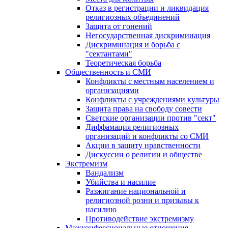
Отказ в регистрации и ликвидация
религиозных объединений
Защита от гонений
Негосударственная дискриминация
Дискриминация и борьба с
"сектантами"
Теоретическая борьба
Общественность и СМИ
Конфликты с местным населением и
организациями
Конфликты с учреждениями культуры
Защита права на свободу совести
Светские организации против "сект"
Диффамация религиозных
организаций и конфликты со СМИ
Акции в защиту нравственности
Дискуссии о религии и обществе
Экстремизм
Вандализм
Убийства и насилие
Разжигание национальной и
религиозной розни и призывы к
насилию
Противодействие экстремизму
Межконфессиональные отношения