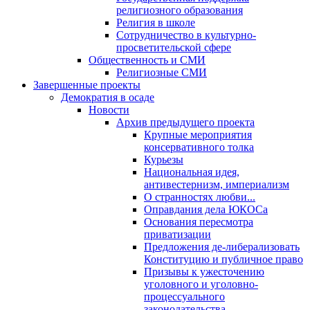
религиозного образования
Религия в школе
Сотрудничество в культурно-
просветительской сфере
Общественность и СМИ
Религиозные СМИ
Завершенные проекты
Демократия в осаде
Новости
Архив предыдущего проекта
Крупные мероприятия
консервативного толка
Курьезы
Национальная идея,
антивестернизм, империализм
О странностях любви...
Оправдания дела ЮКОСа
Основания пересмотра
приватизации
Предложения де-либерализовать
Конституцию и публичное право
Призывы к ужесточению
уголовного и уголовно-
процессуального
законодательства