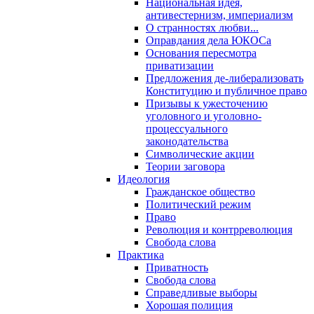
Национальная идея,
антивестернизм, империализм
О странностях любви...
Оправдания дела ЮКОСа
Основания пересмотра
приватизации
Предложения де-либерализовать
Конституцию и публичное право
Призывы к ужесточению
уголовного и уголовно-
процессуального
законодательства
Символические акции
Теории заговора
Идеология
Гражданское общество
Политический режим
Право
Революция и контрреволюция
Свобода слова
Практика
Приватность
Свобода слова
Справедливые выборы
Хорошая полиция