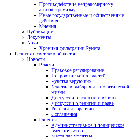
Противодействие неправомерному
антиэкстремизму
Иные государственные и общественные
действия
Мнения
Публикации
Документы
Архив
Хроники фильтрации Рунета
Религия в светском обществе
Новости
Власти
Правовое регулирование
Покровительство властей
Чувства верующих
Участие в выборах и в политической
жизни
Дискуссии о религии и власти
Дискуссии о религии и праве
Религии и карантин
Соглашения
Гонения
Административное и полицейское
вмешательство
Места для молитвы