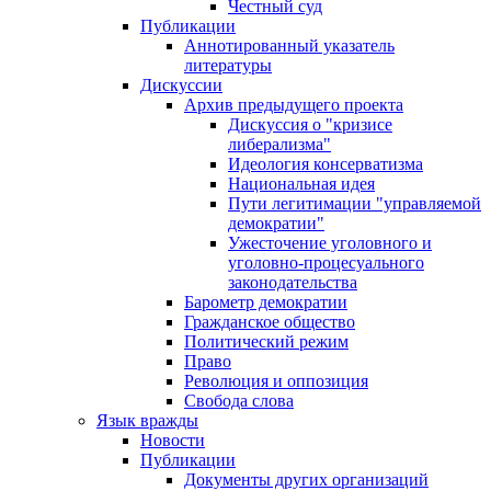
Честный суд
Публикации
Аннотированный указатель
литературы
Дискуссии
Архив предыдущего проекта
Дискуссия о "кризисе
либерализма"
Идеология консерватизма
Национальная идея
Пути легитимации "управляемой
демократии"
Ужесточение уголовного и
уголовно-процесуального
законодательства
Барометр демократии
Гражданское общество
Политический режим
Право
Революция и оппозиция
Свобода слова
Язык вражды
Новости
Публикации
Документы других организаций