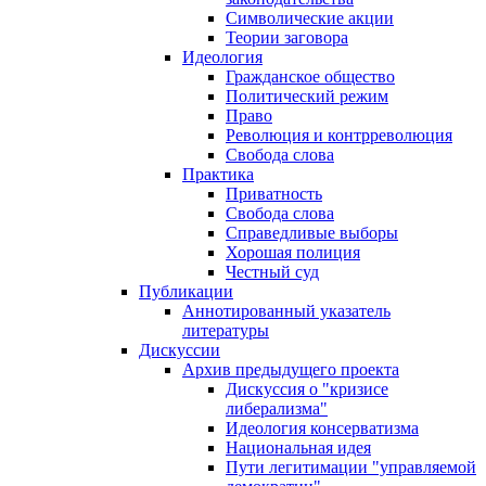
Символические акции
Теории заговора
Идеология
Гражданское общество
Политический режим
Право
Революция и контрреволюция
Свобода слова
Практика
Приватность
Свобода слова
Справедливые выборы
Хорошая полиция
Честный суд
Публикации
Аннотированный указатель
литературы
Дискуссии
Архив предыдущего проекта
Дискуссия о "кризисе
либерализма"
Идеология консерватизма
Национальная идея
Пути легитимации "управляемой