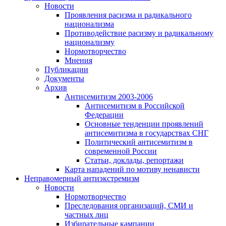
Новости
Проявления расизма и радикального
национализма
Противодействие расизму и радикальному
национализму
Нормотворчество
Мнения
Публикации
Документы
Архив
Антисемитизм 2003-2006
Антисемитизм в Российской
Федерации
Основные тенденции проявлений
антисемитизма в государствах СНГ
Политический антисемитизм в
современной России
Статьи, доклады, репортажи
Карта нападений по мотиву ненависти
Неправомерный антиэкстремизм
Новости
Нормотворчество
Преследования организаций, СМИ и
частных лиц
Избирательные кампании