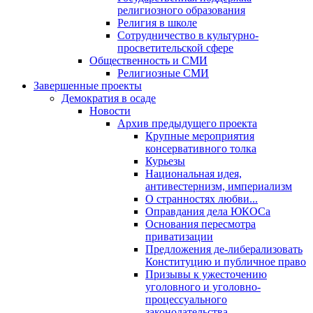
религиозного образования
Религия в школе
Сотрудничество в культурно-
просветительской сфере
Общественность и СМИ
Религиозные СМИ
Завершенные проекты
Демократия в осаде
Новости
Архив предыдущего проекта
Крупные мероприятия
консервативного толка
Курьезы
Национальная идея,
антивестернизм, империализм
О странностях любви...
Оправдания дела ЮКОСа
Основания пересмотра
приватизации
Предложения де-либерализовать
Конституцию и публичное право
Призывы к ужесточению
уголовного и уголовно-
процессуального
законодательства