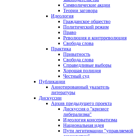
Символические акции
Теории заговора
Идеология
Гражданское общество
Политический режим
Право
Революция и контрреволюция
Свобода слова
Практика
Приватность
Свобода слова
Справедливые выборы
Хорошая полиция
Честный суд
Публикации
Аннотированный указатель
литературы
Дискуссии
Архив предыдущего проекта
Дискуссия о "кризисе
либерализма"
Идеология консерватизма
Национальная идея
Пути легитимации "управляемой