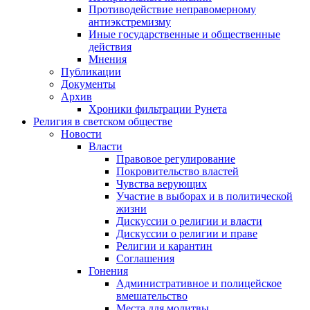
Противодействие неправомерному
антиэкстремизму
Иные государственные и общественные
действия
Мнения
Публикации
Документы
Архив
Хроники фильтрации Рунета
Религия в светском обществе
Новости
Власти
Правовое регулирование
Покровительство властей
Чувства верующих
Участие в выборах и в политической
жизни
Дискуссии о религии и власти
Дискуссии о религии и праве
Религии и карантин
Соглашения
Гонения
Административное и полицейское
вмешательство
Места для молитвы