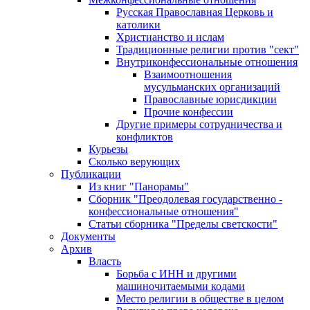
Русская Православная Церковь и
католики
Христианство и ислам
Традиционные религии против "сект"
Внутриконфессиональные отношения
Взаимоотношения
мусульманских организаций
Православные юрисдикции
Прочие конфессии
Другие примеры сотрудничества и
конфликтов
Курьезы
Сколько верующих
Публикации
Из книг "Панорамы"
Сборник "Преодолевая государственно -
конфессиональные отношения"
Статьи сборника "Пределы светскости"
Документы
Архив
Власть
Борьба с ИНН и другими
машиночитаемыми кодами
Место религии в обществе в целом