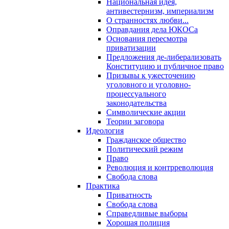
Национальная идея,
антивестернизм, империализм
О странностях любви...
Оправдания дела ЮКОСа
Основания пересмотра
приватизации
Предложения де-либерализовать
Конституцию и публичное право
Призывы к ужесточению
уголовного и уголовно-
процессуального
законодательства
Символические акции
Теории заговора
Идеология
Гражданское общество
Политический режим
Право
Революция и контрреволюция
Свобода слова
Практика
Приватность
Свобода слова
Справедливые выборы
Хорошая полиция