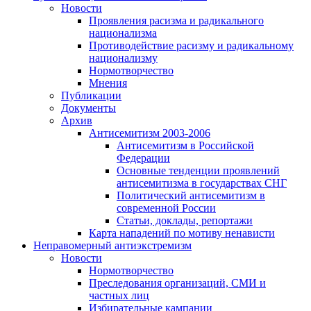
Новости
Проявления расизма и радикального
национализма
Противодействие расизму и радикальному
национализму
Нормотворчество
Мнения
Публикации
Документы
Архив
Антисемитизм 2003-2006
Антисемитизм в Российской
Федерации
Основные тенденции проявлений
антисемитизма в государствах СНГ
Политический антисемитизм в
современной России
Статьи, доклады, репортажи
Карта нападений по мотиву ненависти
Неправомерный антиэкстремизм
Новости
Нормотворчество
Преследования организаций, СМИ и
частных лиц
Избирательные кампании