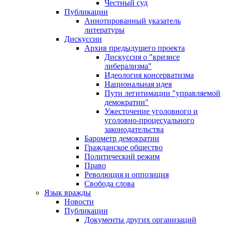
Честный суд
Публикации
Аннотированный указатель
литературы
Дискуссии
Архив предыдущего проекта
Дискуссия о "кризисе
либерализма"
Идеология консерватизма
Национальная идея
Пути легитимации "управляемой
демократии"
Ужесточение уголовного и
уголовно-процесуального
законодательства
Барометр демократии
Гражданское общество
Политический режим
Право
Революция и оппозиция
Свобода слова
Язык вражды
Новости
Публикации
Документы других организаций