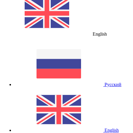
English
Русский
English