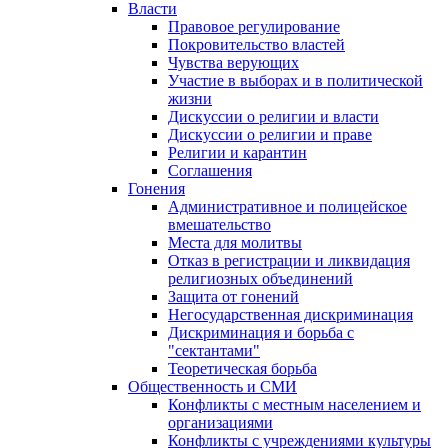
Власти
Правовое регулирование
Покровительство властей
Чувства верующих
Участие в выборах и в политической
жизни
Дискуссии о религии и власти
Дискуссии о религии и праве
Религии и карантин
Соглашения
Гонения
Административное и полицейское
вмешательство
Места для молитвы
Отказ в регистрации и ликвидация
религиозных объединений
Защита от гонений
Негосударственная дискриминация
Дискриминация и борьба с
"сектантами"
Теоретическая борьба
Общественность и СМИ
Конфликты с местным населением и
организациями
Конфликты с учреждениями культуры