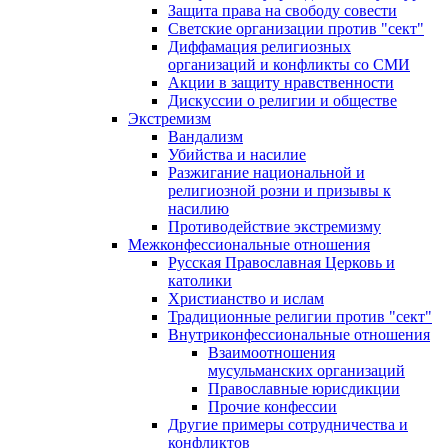
Защита права на свободу совести
Светские организации против "сект"
Диффамация религиозных
организаций и конфликты со СМИ
Акции в защиту нравственности
Дискуссии о религии и обществе
Экстремизм
Вандализм
Убийства и насилие
Разжигание национальной и
религиозной розни и призывы к
насилию
Противодействие экстремизму
Межконфессиональные отношения
Русская Православная Церковь и
католики
Христианство и ислам
Традиционные религии против "сект"
Внутриконфессиональные отношения
Взаимоотношения
мусульманских организаций
Православные юрисдикции
Прочие конфессии
Другие примеры сотрудничества и
конфликтов