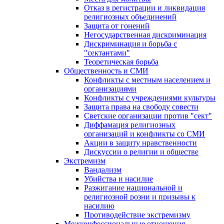
Отказ в регистрации и ликвидация
религиозных объединений
Защита от гонений
Негосударственная дискриминация
Дискриминация и борьба с
"сектантами"
Теоретическая борьба
Общественность и СМИ
Конфликты с местным населением и
организациями
Конфликты с учреждениями культуры
Защита права на свободу совести
Светские организации против "сект"
Диффамация религиозных
организаций и конфликты со СМИ
Акции в защиту нравственности
Дискуссии о религии и обществе
Экстремизм
Вандализм
Убийства и насилие
Разжигание национальной и
религиозной розни и призывы к
насилию
Противодействие экстремизму
Межконфессиональные отношения