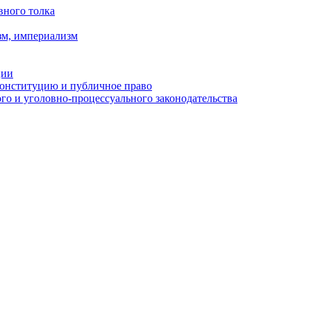
вного толка
зм, империализм
ции
Конституцию и публичное право
о и уголовно-процессуального законодательства