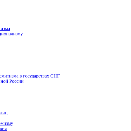
лизма
ционализму
емитизма в государствах СНГ
нной России
 лиц
емизму
вия