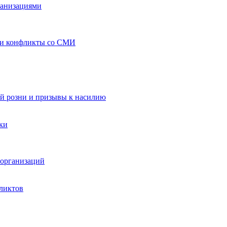
ганизациями
 и конфликты со СМИ
й розни и призывы к насилию
ки
организаций
ликтов