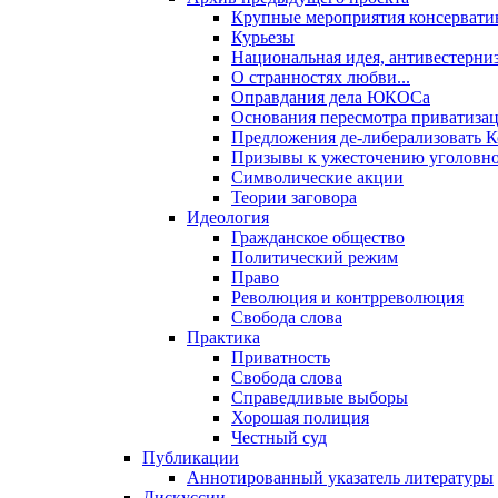
Крупные мероприятия консервати
Курьезы
Национальная идея, антивестерни
О странностях любви...
Оправдания дела ЮКОСа
Основания пересмотра приватиза
Предложения де-либерализовать 
Призывы к ужесточению уголовног
Символические акции
Теории заговора
Идеология
Гражданское общество
Политический режим
Право
Революция и контрреволюция
Свобода слова
Практика
Приватность
Свобода слова
Справедливые выборы
Хорошая полиция
Честный суд
Публикации
Аннотированный указатель литературы
Дискуссии