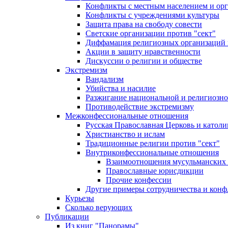
Конфликты с местным населением и ор
Конфликты с учреждениями культуры
Защита права на свободу совести
Светские организации против "сект"
Диффамация религиозных организаций
Акции в защиту нравственности
Дискуссии о религии и обществе
Экстремизм
Вандализм
Убийства и насилие
Разжигание национальной и религиозно
Противодействие экстремизму
Межконфессиональные отношения
Русская Православная Церковь и католи
Христианство и ислам
Традиционные религии против "сект"
Внутриконфессиональные отношения
Взаимоотношения мусульманских 
Православные юрисдикции
Прочие конфессии
Другие примеры сотрудничества и конф
Курьезы
Сколько верующих
Публикации
Из книг "Панорамы"