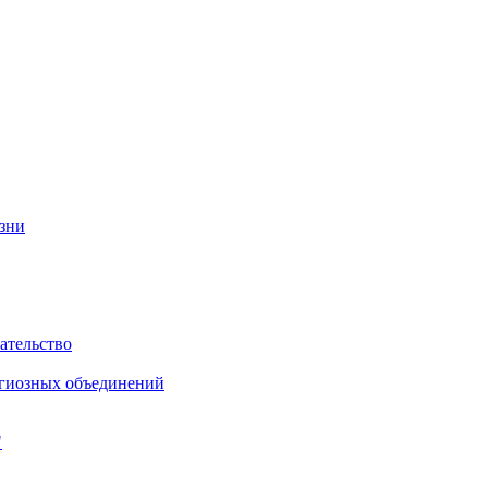
изни
ательство
игиозных объединений
"