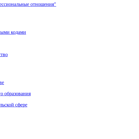
фессиональные отношения"
мыми кодами
ство
ве
го образования
льской сфере