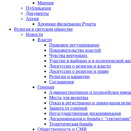
Мнения
Публикации
Документы
Архив
Хроники фильтрации Рунета
Религия в светском обществе
Новости
Власти
Правовое регулирование
Покровительство властей
Чувства верующих
Участие в выборах и в политической ж
Дискуссии о религии и власти
Дискуссии о религии и праве
Религии и карантин
Соглашения
Гонения
Административное и полицейское вмеш
Места для молитвы
Отказ в регистрации и ликвидация рел
Защита от гонений
Негосударственная дискриминация
Дискриминация и борьба с "сектантами
Теоретическая борьба
Общественность и СМИ