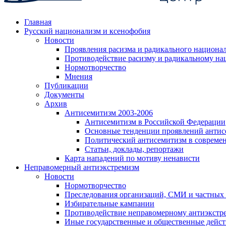
Главная
Русский национализм и ксенофобия
Новости
Проявления расизма и радикального национа
Противодействие расизму и радикальному на
Нормотворчество
Мнения
Публикации
Документы
Архив
Антисемитизм 2003-2006
Антисемитизм в Российской Федерации
Основные тенденции проявлений антис
Политический антисемитизм в совреме
Статьи, доклады, репортажи
Карта нападений по мотиву ненависти
Неправомерный антиэкстремизм
Новости
Нормотворчество
Преследования организаций, СМИ и частных
Избирательные кампании
Противодействие неправомерному антиэкстр
Иные государственные и общественные дейст