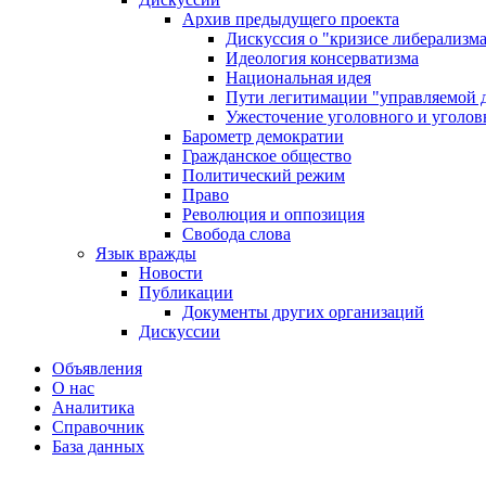
Архив предыдущего проекта
Дискуссия о "кризисе либерализм
Идеология консерватизма
Национальная идея
Пути легитимации "управляемой 
Ужесточение уголовного и уголов
Барометр демократии
Гражданское общество
Политический режим
Право
Революция и оппозиция
Свобода слова
Язык вражды
Новости
Публикации
Документы других организаций
Дискуссии
Объявления
О нас
Аналитика
Справочник
База данных