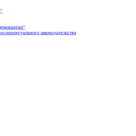
а"
демократии"
но-процесуального законодательства