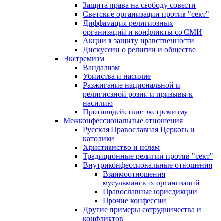
Защита права на свободу совести
Светские организации против "сект"
Диффамация религиозных
организаций и конфликты со СМИ
Акции в защиту нравственности
Дискуссии о религии и обществе
Экстремизм
Вандализм
Убийства и насилие
Разжигание национальной и
религиозной розни и призывы к
насилию
Противодействие экстремизму
Межконфессиональные отношения
Русская Православная Церковь и
католики
Христианство и ислам
Традиционные религии против "сект"
Внутриконфессиональные отношения
Взаимоотношения
мусульманских организаций
Православные юрисдикции
Прочие конфессии
Другие примеры сотрудничества и
конфликтов