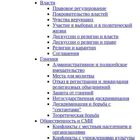
Власти
Правовое регулирование
Покровительство властей
Чувства верующих
Участие в выборах и в политической
жизни
Дискуссии о религии и власти
Дискуссии о религии и праве
Религии и карантин
Соглашения
Гонения
Административное и полицейское
вмешательство
Места для молитвы
Отказ в регистрации и ликвидация
религиозных объединений
Защита от гонений
Негосударственная дискриминация
Дискриминация и борьба с
"сектантами"
Теоретическая борьба
Общественность и СМИ
Конфликты с местным населением и
организациями
Конфликты с учреждениями культуры