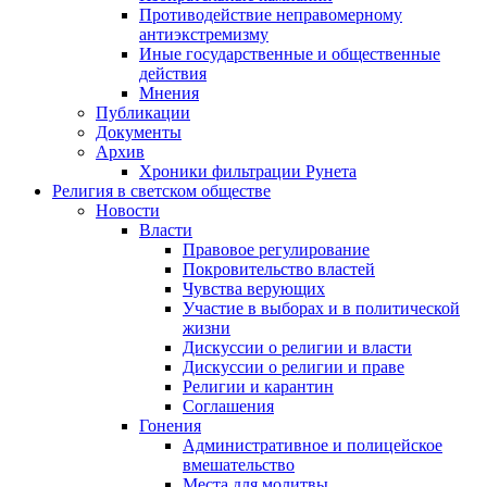
Противодействие неправомерному
антиэкстремизму
Иные государственные и общественные
действия
Мнения
Публикации
Документы
Архив
Хроники фильтрации Рунета
Религия в светском обществе
Новости
Власти
Правовое регулирование
Покровительство властей
Чувства верующих
Участие в выборах и в политической
жизни
Дискуссии о религии и власти
Дискуссии о религии и праве
Религии и карантин
Соглашения
Гонения
Административное и полицейское
вмешательство
Места для молитвы