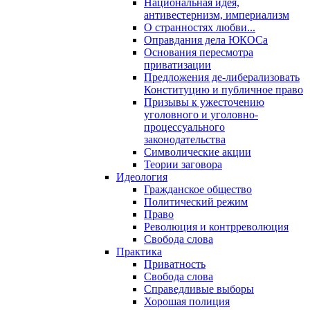
Национальная идея,
антивестернизм, империализм
О странностях любви...
Оправдания дела ЮКОСа
Основания пересмотра
приватизации
Предложения де-либерализовать
Конституцию и публичное право
Призывы к ужесточению
уголовного и уголовно-
процессуального
законодательства
Символические акции
Теории заговора
Идеология
Гражданское общество
Политический режим
Право
Революция и контрреволюция
Свобода слова
Практика
Приватность
Свобода слова
Справедливые выборы
Хорошая полиция