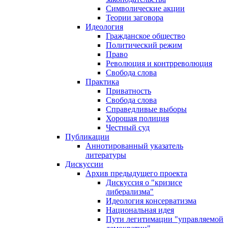
Символические акции
Теории заговора
Идеология
Гражданское общество
Политический режим
Право
Революция и контрреволюция
Свобода слова
Практика
Приватность
Свобода слова
Справедливые выборы
Хорошая полиция
Честный суд
Публикации
Аннотированный указатель
литературы
Дискуссии
Архив предыдущего проекта
Дискуссия о "кризисе
либерализма"
Идеология консерватизма
Национальная идея
Пути легитимации "управляемой