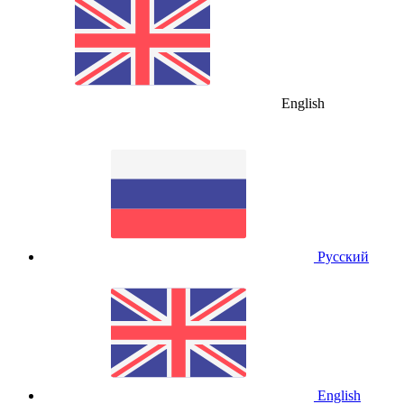
English
Русский
English