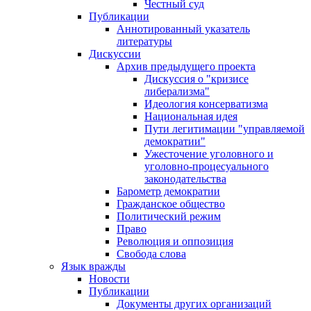
Честный суд
Публикации
Аннотированный указатель
литературы
Дискуссии
Архив предыдущего проекта
Дискуссия о "кризисе
либерализма"
Идеология консерватизма
Национальная идея
Пути легитимации "управляемой
демократии"
Ужесточение уголовного и
уголовно-процесуального
законодательства
Барометр демократии
Гражданское общество
Политический режим
Право
Революция и оппозиция
Свобода слова
Язык вражды
Новости
Публикации
Документы других организаций