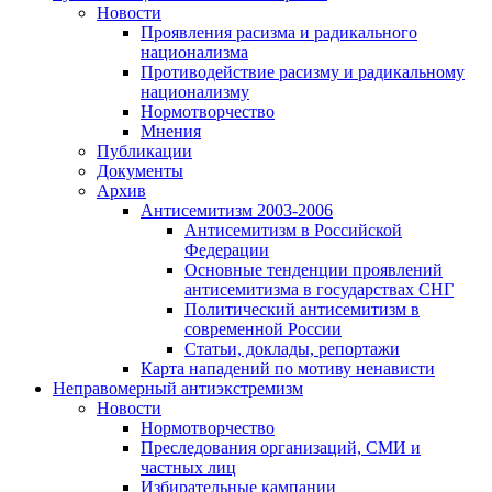
Новости
Проявления расизма и радикального
национализма
Противодействие расизму и радикальному
национализму
Нормотворчество
Мнения
Публикации
Документы
Архив
Антисемитизм 2003-2006
Антисемитизм в Российской
Федерации
Основные тенденции проявлений
антисемитизма в государствах СНГ
Политический антисемитизм в
современной России
Статьи, доклады, репортажи
Карта нападений по мотиву ненависти
Неправомерный антиэкстремизм
Новости
Нормотворчество
Преследования организаций, СМИ и
частных лиц
Избирательные кампании