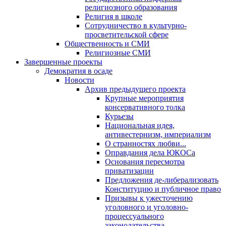
религиозного образования
Религия в школе
Сотрудничество в культурно-
просветительской сфере
Общественность и СМИ
Религиозные СМИ
Завершенные проекты
Демократия в осаде
Новости
Архив предыдущего проекта
Крупные мероприятия
консервативного толка
Курьезы
Национальная идея,
антивестернизм, империализм
О странностях любви...
Оправдания дела ЮКОСа
Основания пересмотра
приватизации
Предложения де-либерализовать
Конституцию и публичное право
Призывы к ужесточению
уголовного и уголовно-
процессуального
законодательства