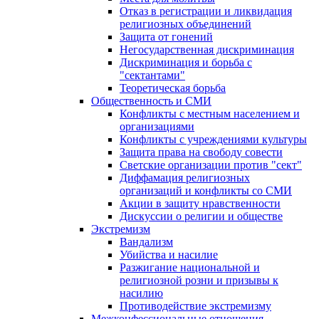
Отказ в регистрации и ликвидация
религиозных объединений
Защита от гонений
Негосударственная дискриминация
Дискриминация и борьба с
"сектантами"
Теоретическая борьба
Общественность и СМИ
Конфликты с местным населением и
организациями
Конфликты с учреждениями культуры
Защита права на свободу совести
Светские организации против "сект"
Диффамация религиозных
организаций и конфликты со СМИ
Акции в защиту нравственности
Дискуссии о религии и обществе
Экстремизм
Вандализм
Убийства и насилие
Разжигание национальной и
религиозной розни и призывы к
насилию
Противодействие экстремизму
Межконфессиональные отношения