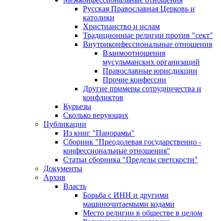
Русская Православная Церковь и
католики
Христианство и ислам
Традиционные религии против "сект"
Внутриконфессиональные отношения
Взаимоотношения
мусульманских организаций
Православные юрисдикции
Прочие конфессии
Другие примеры сотрудничества и
конфликтов
Курьезы
Сколько верующих
Публикации
Из книг "Панорамы"
Сборник "Преодолевая государственно -
конфессиональные отношения"
Статьи сборника "Пределы светскости"
Документы
Архив
Власть
Борьба с ИНН и другими
машиночитаемыми кодами
Место религии в обществе в целом