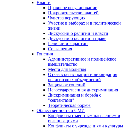
Власти
Правовое регулирование
Покровительство властей
Чувства верующих
Участие в выборах и в политической
жизни
Дискуссии о религии и власти
Дискуссии о религии и праве
Религии и карантин
Соглашения
Гонения
Административное и полицейское
вмешательство
Места для молитвы
Отказ в регистрации и ликвидация
религиозных объединений
Защита от гонений
Негосударственная дискриминация
Дискриминация и борьба с
"сектантами"
Теоретическая борьба
Общественность и СМИ
Конфликты с местным населением и
организациями
Конфликты с учреждениями культуры