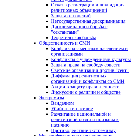
Отказ в регистрации и ликвидация
религиозных объединений
Защита от гонений
Негосударственная дискриминация
Дискриминация и борьба с
"сектантами"
Теоретическая борьба
Общественность и СМИ
Конфликты с местным населением и
организациями
Конфликты с учреждениями культуры
Защита права на свободу совести
Светские организации против "сект"
Диффамация религиозных
организаций и конфликты со СМИ
Акции в защиту нравственности
Дискуссии о религии и обществе
Экстремизм
Вандализм
Убийства и насилие
Разжигание национальной и
религиозной розни и призывы к
насилию
Противодействие экстремизму
Межконфессиональные отношения