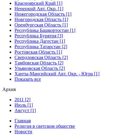
Красноярский Край [1]
Ненецкий Авт. Окр. [1]
Нижегородская Область [1]
Новгородская Область [1]
Оренбургская Область [1]
Республика Башкортостан [1]
Республика Бурятия [3]
Республика Дагестан [1]
Республика Татарстан [2]
Ростовская Область [1]
Свердловская Область [2]
Тамбовская Область [2]
Ульяновская Область [2]
Ханты-Мансийский Авт. Окр. - Югра [1]
Показать все
Архив
2011 [2]
Июль [1]
Август [1]
Главная
Религия в светском обществе
Новости