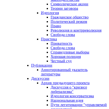
Символические акции
Теории заговора
Идеология
Гражданское общество
Политический режим
Право
Революция и контрреволюция
Свобода слова
Практика
Приватность
Свобода слова
Справедливые выборы
Хорошая полиция
Честный суд
Публикации
Аннотированный указатель
литературы
Дискуссии
Архив предыдущего проекта
Дискуссия о "кризисе
либерализма"
Идеология консерватизма
Национальная идея
Пути легитимации "управляемой