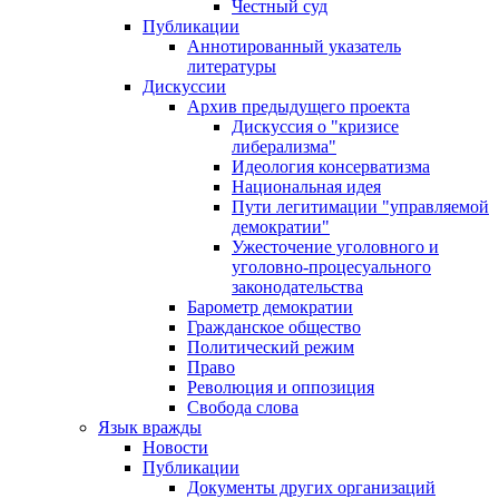
Честный суд
Публикации
Аннотированный указатель
литературы
Дискуссии
Архив предыдущего проекта
Дискуссия о "кризисе
либерализма"
Идеология консерватизма
Национальная идея
Пути легитимации "управляемой
демократии"
Ужесточение уголовного и
уголовно-процесуального
законодательства
Барометр демократии
Гражданское общество
Политический режим
Право
Революция и оппозиция
Свобода слова
Язык вражды
Новости
Публикации
Документы других организаций