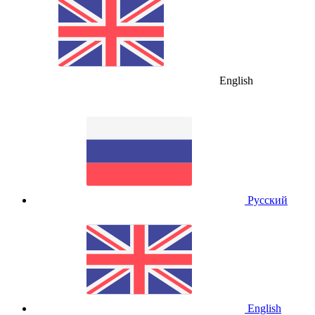
English
Русский
English