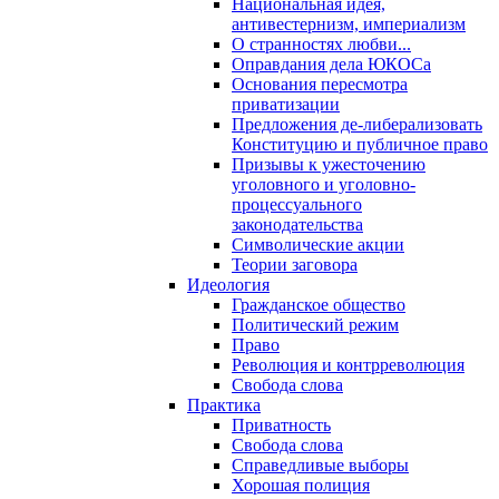
Национальная идея,
антивестернизм, империализм
О странностях любви...
Оправдания дела ЮКОСа
Основания пересмотра
приватизации
Предложения де-либерализовать
Конституцию и публичное право
Призывы к ужесточению
уголовного и уголовно-
процессуального
законодательства
Символические акции
Теории заговора
Идеология
Гражданское общество
Политический режим
Право
Революция и контрреволюция
Свобода слова
Практика
Приватность
Свобода слова
Справедливые выборы
Хорошая полиция