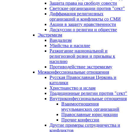
Защита права на свободу совести
Светские организации против "сект"
Диффамация религиозных
организаций и конфликты со СМИ
Акции в защиту нравственности
Дискуссии о религии и обществе
Экстремизм
Вандализм
Убийства и насилие
Разжигание национальной и
религиозной розни и призывы к
насилию
Противодействие экстремизму
Межконфессиональные отношения
Русская Православная Церковь и
католики
Христианство и ислам
Традиционные религии против "сект"
Внутриконфессиональные отношения
Взаимоотношения
мусульманских организаций
Православные юрисдикции
Прочие конфессии
Другие примеры сотрудничества и
конфликтов