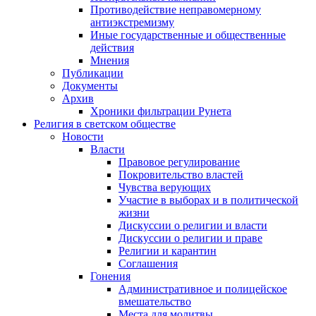
Противодействие неправомерному
антиэкстремизму
Иные государственные и общественные
действия
Мнения
Публикации
Документы
Архив
Хроники фильтрации Рунета
Религия в светском обществе
Новости
Власти
Правовое регулирование
Покровительство властей
Чувства верующих
Участие в выборах и в политической
жизни
Дискуссии о религии и власти
Дискуссии о религии и праве
Религии и карантин
Соглашения
Гонения
Административное и полицейское
вмешательство
Места для молитвы