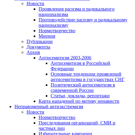
Новости
Проявления расизма и радикального
национализма
Противодействие расизму и радикальному
национализму
Нормотворчество
Мнения
Публикации
Документы
Архив
Антисемитизм 2003-2006
Антисемитизм в Российской
Федерации
Основные тенденции проявлений
антисемитизма в государствах СНГ
Политический антисемитизм в
современной России
Статьи, доклады, репортажи
Карта нападений по мотиву ненависти
Неправомерный антиэкстремизм
Новости
Нормотворчество
Преследования организаций, СМИ и
частных лиц
Избирательные кампании