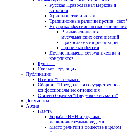
Русская Православная Церковь и
католики
Христианство и ислам
Традиционные религии против "сект"
Внутриконфессиональные отношения
Взаимоотношения
мусульманских организаций
Православные юрисдикции
Прочие конфессии
Другие примеры сотрудничества и
конфликтов
Курьезы
Сколько верующих
Публикации
Из книг "Панорамы"
Сборник "Преодолевая государственно -
конфессиональные отношения"
Статьи сборника "Пределы светскости"
Документы
Архив
Власть
Борьба с ИНН и другими
машиночитаемыми кодами
Место религии в обществе в целом