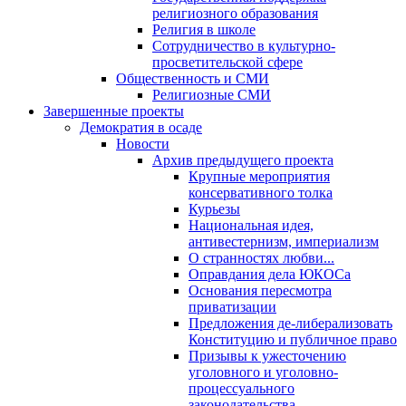
религиозного образования
Религия в школе
Сотрудничество в культурно-
просветительской сфере
Общественность и СМИ
Религиозные СМИ
Завершенные проекты
Демократия в осаде
Новости
Архив предыдущего проекта
Крупные мероприятия
консервативного толка
Курьезы
Национальная идея,
антивестернизм, империализм
О странностях любви...
Оправдания дела ЮКОСа
Основания пересмотра
приватизации
Предложения де-либерализовать
Конституцию и публичное право
Призывы к ужесточению
уголовного и уголовно-
процессуального
законодательства