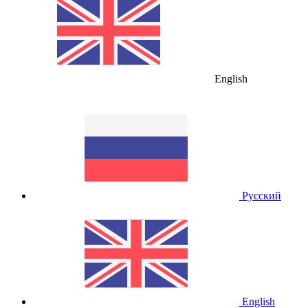
English
Русский
English