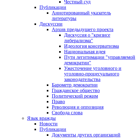
Честный суд
Публикации
Аннотированный указатель
литературы
Дискуссии
Архив предыдущего проекта
Дискуссия о "кризисе
либерализма"
Идеология консерватизма
Национальная идея
Пути легитимации "управляемой
демократии"
Ужесточение уголовного и
уголовно-процесуального
законодательства
Барометр демократии
Гражданское общество
Политический режим
Право
Революция и оппозиция
Свобода слова
Язык вражды
Новости
Публикации
Документы других организаций