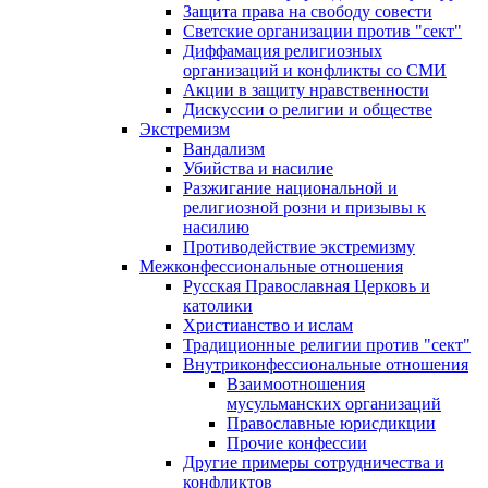
Защита права на свободу совести
Светские организации против "сект"
Диффамация религиозных
организаций и конфликты со СМИ
Акции в защиту нравственности
Дискуссии о религии и обществе
Экстремизм
Вандализм
Убийства и насилие
Разжигание национальной и
религиозной розни и призывы к
насилию
Противодействие экстремизму
Межконфессиональные отношения
Русская Православная Церковь и
католики
Христианство и ислам
Традиционные религии против "сект"
Внутриконфессиональные отношения
Взаимоотношения
мусульманских организаций
Православные юрисдикции
Прочие конфессии
Другие примеры сотрудничества и
конфликтов