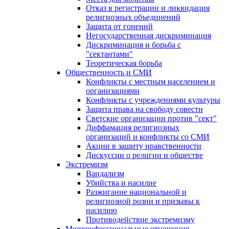
Отказ в регистрации и ликвидация
религиозных объединений
Защита от гонений
Негосударственная дискриминация
Дискриминация и борьба с
"сектантами"
Теоретическая борьба
Общественность и СМИ
Конфликты с местным населением и
организациями
Конфликты с учреждениями культуры
Защита права на свободу совести
Светские организации против "сект"
Диффамация религиозных
организаций и конфликты со СМИ
Акции в защиту нравственности
Дискуссии о религии и обществе
Экстремизм
Вандализм
Убийства и насилие
Разжигание национальной и
религиозной розни и призывы к
насилию
Противодействие экстремизму
Межконфессиональные отношения