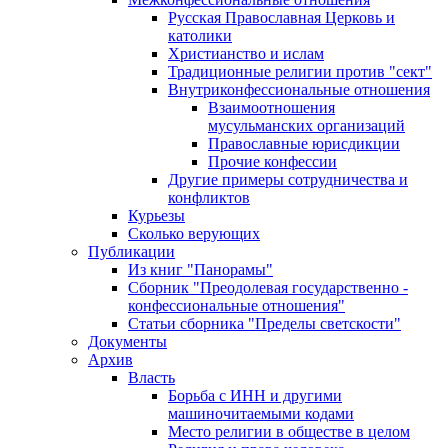
Русская Православная Церковь и
католики
Христианство и ислам
Традиционные религии против "сект"
Внутриконфессиональные отношения
Взаимоотношения
мусульманских организаций
Православные юрисдикции
Прочие конфессии
Другие примеры сотрудничества и
конфликтов
Курьезы
Сколько верующих
Публикации
Из книг "Панорамы"
Сборник "Преодолевая государственно -
конфессиональные отношения"
Статьи сборника "Пределы светскости"
Документы
Архив
Власть
Борьба с ИНН и другими
машиночитаемыми кодами
Место религии в обществе в целом