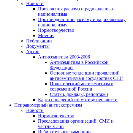
Новости
Проявления расизма и радикального
национализма
Противодействие расизму и радикальному
национализму
Нормотворчество
Мнения
Публикации
Документы
Архив
Антисемитизм 2003-2006
Антисемитизм в Российской
Федерации
Основные тенденции проявлений
антисемитизма в государствах СНГ
Политический антисемитизм в
современной России
Статьи, доклады, репортажи
Карта нападений по мотиву ненависти
Неправомерный антиэкстремизм
Новости
Нормотворчество
Преследования организаций, СМИ и
частных лиц
Избирательные кампании