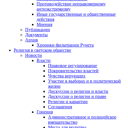
Противодействие неправомерному
антиэкстремизму
Иные государственные и общественные
действия
Мнения
Публикации
Документы
Архив
Хроники фильтрации Рунета
Религия в светском обществе
Новости
Власти
Правовое регулирование
Покровительство властей
Чувства верующих
Участие в выборах и в политической
жизни
Дискуссии о религии и власти
Дискуссии о религии и праве
Религии и карантин
Соглашения
Гонения
Административное и полицейское
вмешательство
Места для молитвы