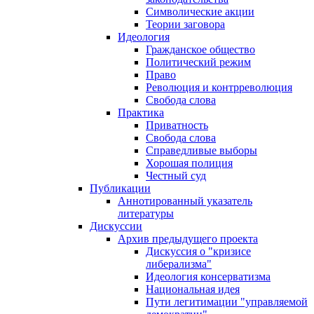
Символические акции
Теории заговора
Идеология
Гражданское общество
Политический режим
Право
Революция и контрреволюция
Свобода слова
Практика
Приватность
Свобода слова
Справедливые выборы
Хорошая полиция
Честный суд
Публикации
Аннотированный указатель
литературы
Дискуссии
Архив предыдущего проекта
Дискуссия о "кризисе
либерализма"
Идеология консерватизма
Национальная идея
Пути легитимации "управляемой