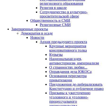
религиозного образования
Религия в школе
Сотрудничество в культурно-
просветительской сфере
Общественность и СМИ
Религиозные СМИ
Завершенные проекты
Демократия в осаде
Новости
Архив предыдущего проекта
Крупные мероприятия
консервативного толка
Курьезы
Национальная идея,
антивестернизм, империализм
О странностях любви...
Оправдания дела ЮКОСа
Основания пересмотра
приватизации
Предложения де-либерализовать
Конституцию и публичное право
Призывы к ужесточению
уголовного и уголовно-
процессуального
законодательства