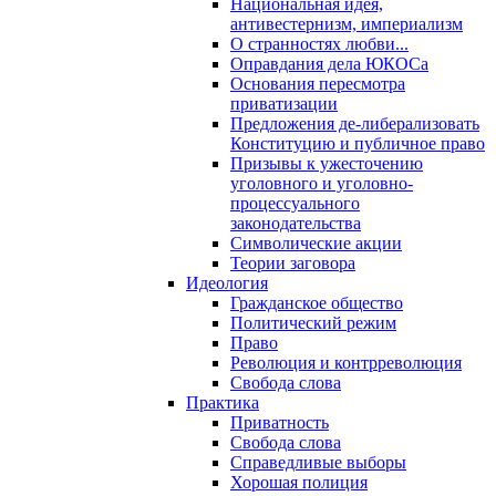
Национальная идея,
антивестернизм, империализм
О странностях любви...
Оправдания дела ЮКОСа
Основания пересмотра
приватизации
Предложения де-либерализовать
Конституцию и публичное право
Призывы к ужесточению
уголовного и уголовно-
процессуального
законодательства
Символические акции
Теории заговора
Идеология
Гражданское общество
Политический режим
Право
Революция и контрреволюция
Свобода слова
Практика
Приватность
Свобода слова
Справедливые выборы
Хорошая полиция