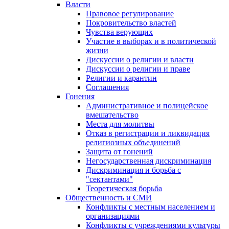
Власти
Правовое регулирование
Покровительство властей
Чувства верующих
Участие в выборах и в политической
жизни
Дискуссии о религии и власти
Дискуссии о религии и праве
Религии и карантин
Соглашения
Гонения
Административное и полицейское
вмешательство
Места для молитвы
Отказ в регистрации и ликвидация
религиозных объединений
Защита от гонений
Негосударственная дискриминация
Дискриминация и борьба с
"сектантами"
Теоретическая борьба
Общественность и СМИ
Конфликты с местным населением и
организациями
Конфликты с учреждениями культуры