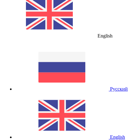
English
Русский
English