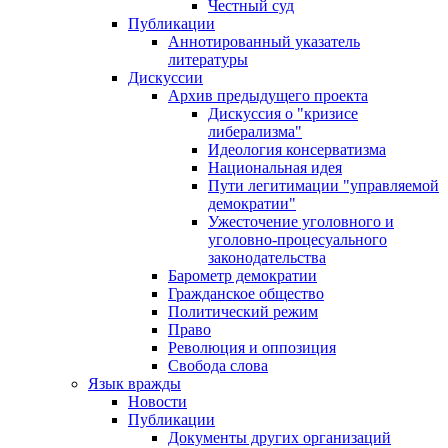
Честный суд
Публикации
Аннотированный указатель
литературы
Дискуссии
Архив предыдущего проекта
Дискуссия о "кризисе
либерализма"
Идеология консерватизма
Национальная идея
Пути легитимации "управляемой
демократии"
Ужесточение уголовного и
уголовно-процесуального
законодательства
Барометр демократии
Гражданское общество
Политический режим
Право
Революция и оппозиция
Свобода слова
Язык вражды
Новости
Публикации
Документы других организаций