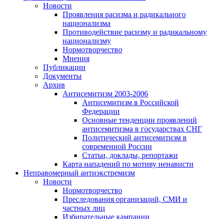
Новости
Проявления расизма и радикального
национализма
Противодействие расизму и радикальному
национализму
Нормотворчество
Мнения
Публикации
Документы
Архив
Антисемитизм 2003-2006
Антисемитизм в Российской
Федерации
Основные тенденции проявлений
антисемитизма в государствах СНГ
Политический антисемитизм в
современной России
Статьи, доклады, репортажи
Карта нападений по мотиву ненависти
Неправомерный антиэкстремизм
Новости
Нормотворчество
Преследования организаций, СМИ и
частных лиц
Избирательные кампании