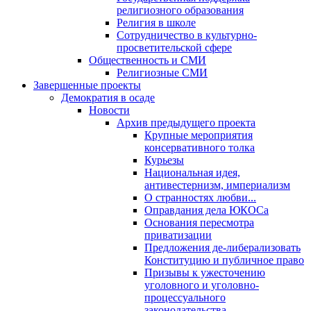
религиозного образования
Религия в школе
Сотрудничество в культурно-
просветительской сфере
Общественность и СМИ
Религиозные СМИ
Завершенные проекты
Демократия в осаде
Новости
Архив предыдущего проекта
Крупные мероприятия
консервативного толка
Курьезы
Национальная идея,
антивестернизм, империализм
О странностях любви...
Оправдания дела ЮКОСа
Основания пересмотра
приватизации
Предложения де-либерализовать
Конституцию и публичное право
Призывы к ужесточению
уголовного и уголовно-
процессуального
законодательства