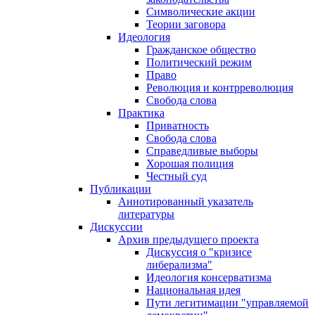
Символические акции
Теории заговора
Идеология
Гражданское общество
Политический режим
Право
Революция и контрреволюция
Свобода слова
Практика
Приватность
Свобода слова
Справедливые выборы
Хорошая полиция
Честный суд
Публикации
Аннотированный указатель
литературы
Дискуссии
Архив предыдущего проекта
Дискуссия о "кризисе
либерализма"
Идеология консерватизма
Национальная идея
Пути легитимации "управляемой