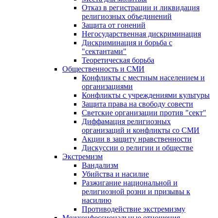
Отказ в регистрации и ликвидация
религиозных объединений
Защита от гонений
Негосударственная дискриминация
Дискриминация и борьба с
"сектантами"
Теоретическая борьба
Общественность и СМИ
Конфликты с местным населением и
организациями
Конфликты с учреждениями культуры
Защита права на свободу совести
Светские организации против "сект"
Диффамация религиозных
организаций и конфликты со СМИ
Акции в защиту нравственности
Дискуссии о религии и обществе
Экстремизм
Вандализм
Убийства и насилие
Разжигание национальной и
религиозной розни и призывы к
насилию
Противодействие экстремизму
Межконфессиональные отношения