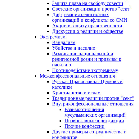
Защита права на свободу совести
Светские организации против "сект"
Диффамация религиозных
организаций и конфликты со СМИ
Акции в защиту нравственности
Дискуссии о религии и обществе
Экстремизм
Вандализм
Убийства и насилие
Разжигание национальной и
религиозной розни и призывы к
насилию
Противодействие экстремизму
Межконфессиональные отношения
Русская Православная Церковь и
католики
Христианство и ислам
Традиционные религии против "сект"
Внутриконфессиональные отношения
Взаимоотношения
мусульманских организаций
Православные юрисдикции
Прочие конфессии
Другие примеры сотрудничества и
конфликтов