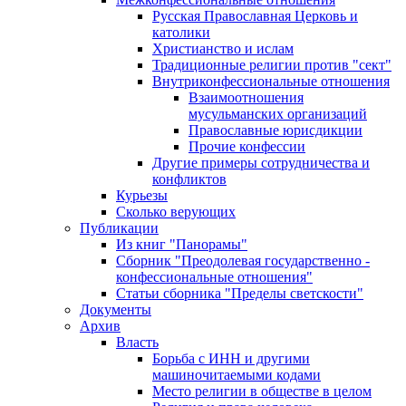
Русская Православная Церковь и
католики
Христианство и ислам
Традиционные религии против "сект"
Внутриконфессиональные отношения
Взаимоотношения
мусульманских организаций
Православные юрисдикции
Прочие конфессии
Другие примеры сотрудничества и
конфликтов
Курьезы
Сколько верующих
Публикации
Из книг "Панорамы"
Сборник "Преодолевая государственно -
конфессиональные отношения"
Статьи сборника "Пределы светскости"
Документы
Архив
Власть
Борьба с ИНН и другими
машиночитаемыми кодами
Место религии в обществе в целом