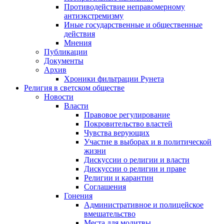
Противодействие неправомерному
антиэкстремизму
Иные государственные и общественные
действия
Мнения
Публикации
Документы
Архив
Хроники фильтрации Рунета
Религия в светском обществе
Новости
Власти
Правовое регулирование
Покровительство властей
Чувства верующих
Участие в выборах и в политической
жизни
Дискуссии о религии и власти
Дискуссии о религии и праве
Религии и карантин
Соглашения
Гонения
Административное и полицейское
вмешательство
Места для молитвы