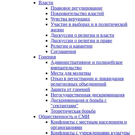
Власти
Правовое регулирование
Покровительство властей
Чувства верующих
Участие в выборах и в политической
жизни
Дискуссии о религии и власти
Дискуссии о религии и праве
Религии и карантин
Соглашения
Гонения
Административное и полицейское
вмешательство
Места для молитвы
Отказ в регистрации и ликвидация
религиозных объединений
Защита от гонений
Негосударственная дискриминация
Дискриминация и борьба с
"сектантами"
Теоретическая борьба
Общественность и СМИ
Конфликты с местным населением и
организациями
Конфликты с учреждениями культуры