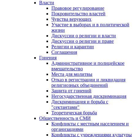
Власти
Правовое регулирование
Покровительство властей
Чувства верующих
Участие в выборах и в политической
жизни
Дискуссии о религии и власти
Дискуссии о религии и праве
Религии и карантин
Соглашения
Гонения
Административное и полицейское
вмешательство
Места для молитвы
Отказ в регистрации и ликвидация
религиозных объединений
Защита от гонений
Негосударственная дискриминация
Дискриминация и борьба с
"сектантами"
Теоретическая борьба
Общественность и СМИ
Конфликты с местным населением и
организациями
Конфликты с учреждениями культуры