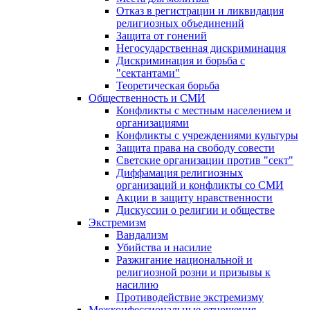
Отказ в регистрации и ликвидация
религиозных объединений
Защита от гонений
Негосударственная дискриминация
Дискриминация и борьба с
"сектантами"
Теоретическая борьба
Общественность и СМИ
Конфликты с местным населением и
организациями
Конфликты с учреждениями культуры
Защита права на свободу совести
Светские организации против "сект"
Диффамация религиозных
организаций и конфликты со СМИ
Акции в защиту нравственности
Дискуссии о религии и обществе
Экстремизм
Вандализм
Убийства и насилие
Разжигание национальной и
религиозной розни и призывы к
насилию
Противодействие экстремизму
Межконфессиональные отношения