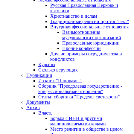
Русская Православная Церковь и
католики
Христианство и ислам
Традиционные религии против "сект"
Внутриконфессиональные отношения
Взаимоотношения
мусульманских организаций
Православные юрисдикции
Прочие конфессии
Другие примеры сотрудничества и
конфликтов
Курьезы
Сколько верующих
Публикации
Из книг "Панорамы"
Сборник "Преодолевая государственно -
конфессиональные отношения"
Статьи сборника "Пределы светскости"
Документы
Архив
Власть
Борьба с ИНН и другими
машиночитаемыми кодами
Место религии в обществе в целом