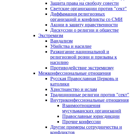
Защита права на свободу совести
Светские организации против "сект"
Диффамация религиозных
организаций и конфликты со СМИ
Акции в защиту нравственности
Дискуссии о религии и обществе
Экстремизм
Вандализм
Убийства и насилие
Разжигание национальной и
религиозной розни и призывы к
насилию
Противодействие экстремизму
Межконфессиональные отношения
Русская Православная Церковь и
католики
Христианство и ислам
Традиционные религии против "сект"
Внутриконфессиональные отношения
Взаимоотношения
мусульманских организаций
Православные юрисдикции
Прочие конфессии
Другие примеры сотрудничества и
конфликтов