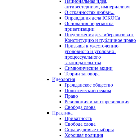
Национальная идея,
антивестернизм, империализм
О странностях любви...
Оправдания дела ЮКОСа
Основания пересмотра
приватизации
Предложения де-либерализовать
Конституцию и публичное право
Призывы к ужесточению
уголовного и уголовно-
процессуального
законодательства
Символические акции
Теории заговора
Идеология
Гражданское общество
Политический режим
Право
Революция и контрреволюция
Свобода слова
Практика
Приватность
Свобода слова
Справедливые выборы
Хорошая полиция