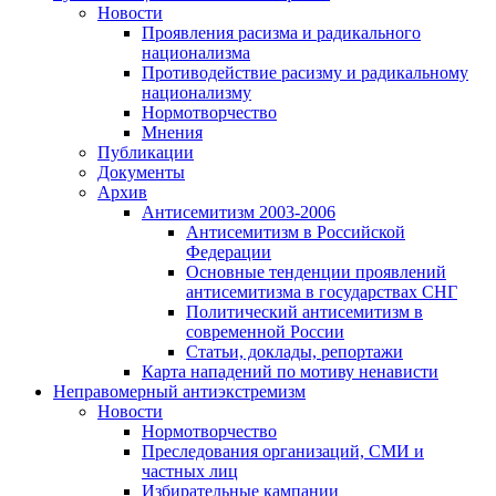
Новости
Проявления расизма и радикального
национализма
Противодействие расизму и радикальному
национализму
Нормотворчество
Мнения
Публикации
Документы
Архив
Антисемитизм 2003-2006
Антисемитизм в Российской
Федерации
Основные тенденции проявлений
антисемитизма в государствах СНГ
Политический антисемитизм в
современной России
Статьи, доклады, репортажи
Карта нападений по мотиву ненависти
Неправомерный антиэкстремизм
Новости
Нормотворчество
Преследования организаций, СМИ и
частных лиц
Избирательные кампании