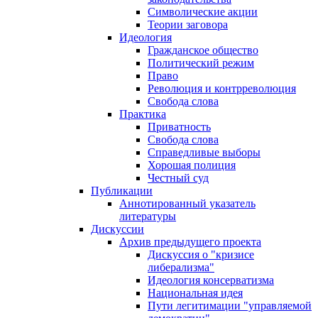
Символические акции
Теории заговора
Идеология
Гражданское общество
Политический режим
Право
Революция и контрреволюция
Свобода слова
Практика
Приватность
Свобода слова
Справедливые выборы
Хорошая полиция
Честный суд
Публикации
Аннотированный указатель
литературы
Дискуссии
Архив предыдущего проекта
Дискуссия о "кризисе
либерализма"
Идеология консерватизма
Национальная идея
Пути легитимации "управляемой