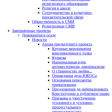
религиозного образования
Религия в школе
Сотрудничество в культурно-
просветительской сфере
Общественность и СМИ
Религиозные СМИ
Завершенные проекты
Демократия в осаде
Новости
Архив предыдущего проекта
Крупные мероприятия
консервативного толка
Курьезы
Национальная идея,
антивестернизм, империализм
О странностях любви...
Оправдания дела ЮКОСа
Основания пересмотра
приватизации
Предложения де-либерализовать
Конституцию и публичное право
Призывы к ужесточению
уголовного и уголовно-
процессуального
законодательства