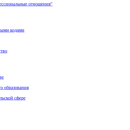
фессиональные отношения"
мыми кодами
ство
ве
го образования
льской сфере