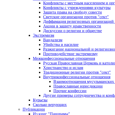
Конфликты с местным населением и ор
Конфликты с учреждениями культуры
Защита права на свободу совести
Светские организации против "сект"
Диффамация религиозных организаций
Акции в защиту нравственности
Дискуссии о религии и обществе
Экстремизм
Вандализм
Убийства и насилие
Разжигание национальной и религиозно
Противодействие экстремизму
Межконфессиональные отношения
Русская Православная Церковь и католи
Христианство и ислам
Традиционные религии против "сект"
Внутриконфессиональные отношения
Взаимоотношения мусульманских 
Православные юрисдикции
Прочие конфессии
Другие примеры сотрудничества и конф
Курьезы
Сколько верующих
Публикации
Из книг "Панорамы"