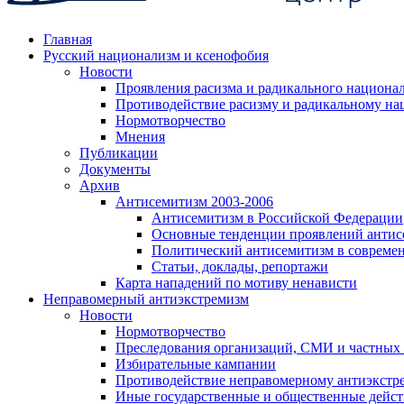
Главная
Русский национализм и ксенофобия
Новости
Проявления расизма и радикального национа
Противодействие расизму и радикальному на
Нормотворчество
Мнения
Публикации
Документы
Архив
Антисемитизм 2003-2006
Антисемитизм в Российской Федерации
Основные тенденции проявлений антис
Политический антисемитизм в совреме
Статьи, доклады, репортажи
Карта нападений по мотиву ненависти
Неправомерный антиэкстремизм
Новости
Нормотворчество
Преследования организаций, СМИ и частных
Избирательные кампании
Противодействие неправомерному антиэкстр
Иные государственные и общественные дейст