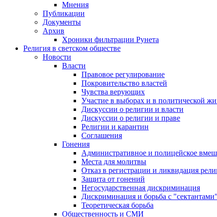
Мнения
Публикации
Документы
Архив
Хроники фильтрации Рунета
Религия в светском обществе
Новости
Власти
Правовое регулирование
Покровительство властей
Чувства верующих
Участие в выборах и в политической ж
Дискуссии о религии и власти
Дискуссии о религии и праве
Религии и карантин
Соглашения
Гонения
Административное и полицейское вмеш
Места для молитвы
Отказ в регистрации и ликвидация рел
Защита от гонений
Негосударственная дискриминация
Дискриминация и борьба с "сектантами
Теоретическая борьба
Общественность и СМИ