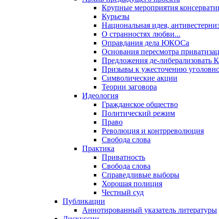
Крупные мероприятия консервати
Курьезы
Национальная идея, антивестерни
О странностях любви...
Оправдания дела ЮКОСа
Основания пересмотра приватиза
Предложения де-либерализовать 
Призывы к ужесточению уголовног
Символические акции
Теории заговора
Идеология
Гражданское общество
Политический режим
Право
Революция и контрреволюция
Свобода слова
Практика
Приватность
Свобода слова
Справедливые выборы
Хорошая полиция
Честный суд
Публикации
Аннотированный указатель литературы
Дискуссии