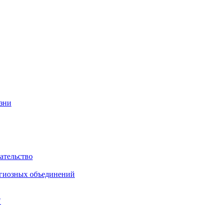
изни
ательство
игиозных объединений
"