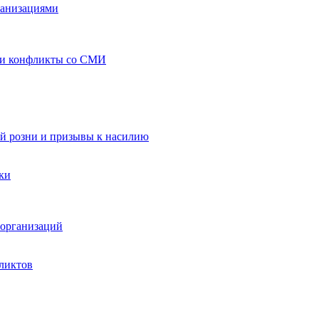
ганизациями
 и конфликты со СМИ
й розни и призывы к насилию
ки
организаций
ликтов