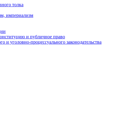
вного толка
зм, империализм
ции
Конституцию и публичное право
о и уголовно-процессуального законодательства