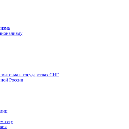
лизма
ционализму
емитизма в государствах СНГ
нной России
 лиц
емизму
вия