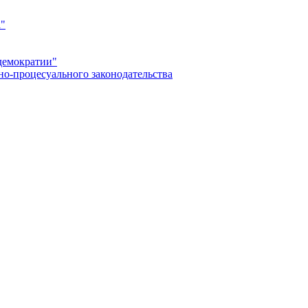
а"
демократии"
но-процесуального законодательства