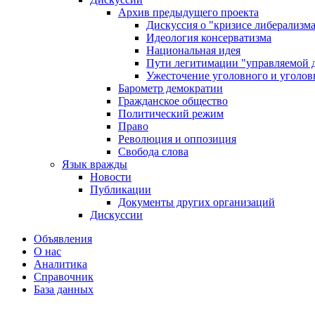
Архив предыдущего проекта
Дискуссия о "кризисе либерализм
Идеология консерватизма
Национальная идея
Пути легитимации "управляемой 
Ужесточение уголовного и уголов
Барометр демократии
Гражданское общество
Политический режим
Право
Революция и оппозиция
Свобода слова
Язык вражды
Новости
Публикации
Документы других организаций
Дискуссии
Объявления
О нас
Аналитика
Справочник
База данных