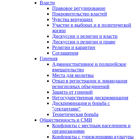
Власти
Правовое регулирование
Покровительство властей
Чувства верующих
Участие в выборах и в политической
жизни
Дискуссии о религии и власти
Дискуссии о религии и праве
Религии и карантин
Соглашения
Гонения
Административное и полицейское
вмешательство
Места для молитвы
Отказ в регистрации и ликвидация
религиозных объединений
Защита от гонений
Негосударственная дискриминация
Дискриминация и борьба с
"сектантами"
Теоретическая борьба
Общественность и СМИ
Конфликты с местным населением и
организациями
Конфликты с учреждениями культуры