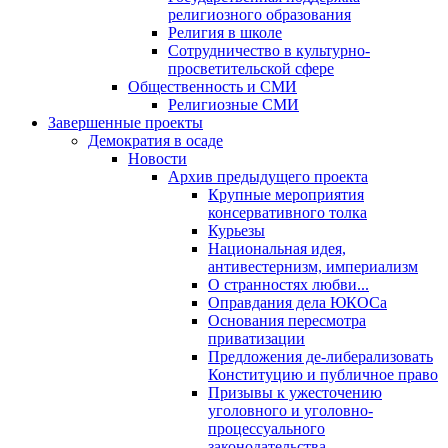
религиозного образования
Религия в школе
Сотрудничество в культурно-
просветительской сфере
Общественность и СМИ
Религиозные СМИ
Завершенные проекты
Демократия в осаде
Новости
Архив предыдущего проекта
Крупные мероприятия
консервативного толка
Курьезы
Национальная идея,
антивестернизм, империализм
О странностях любви...
Оправдания дела ЮКОСа
Основания пересмотра
приватизации
Предложения де-либерализовать
Конституцию и публичное право
Призывы к ужесточению
уголовного и уголовно-
процессуального
законодательства