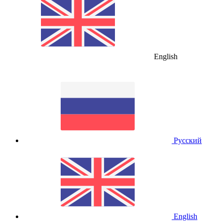
English
Русский
English