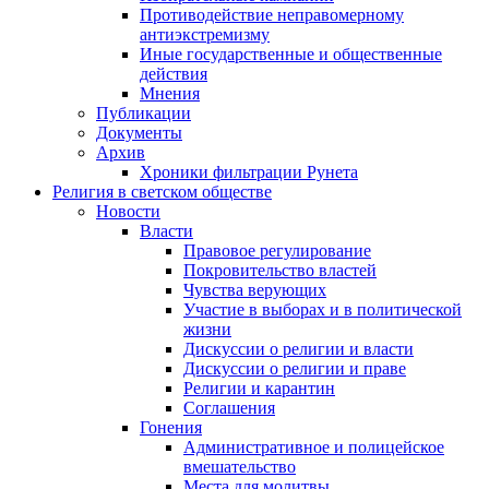
Противодействие неправомерному
антиэкстремизму
Иные государственные и общественные
действия
Мнения
Публикации
Документы
Архив
Хроники фильтрации Рунета
Религия в светском обществе
Новости
Власти
Правовое регулирование
Покровительство властей
Чувства верующих
Участие в выборах и в политической
жизни
Дискуссии о религии и власти
Дискуссии о религии и праве
Религии и карантин
Соглашения
Гонения
Административное и полицейское
вмешательство
Места для молитвы