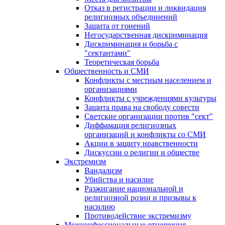
Отказ в регистрации и ликвидация
религиозных объединений
Защита от гонений
Негосударственная дискриминация
Дискриминация и борьба с
"сектантами"
Теоретическая борьба
Общественность и СМИ
Конфликты с местным населением и
организациями
Конфликты с учреждениями культуры
Защита права на свободу совести
Светские организации против "сект"
Диффамация религиозных
организаций и конфликты со СМИ
Акции в защиту нравственности
Дискуссии о религии и обществе
Экстремизм
Вандализм
Убийства и насилие
Разжигание национальной и
религиозной розни и призывы к
насилию
Противодействие экстремизму
Межконфессиональные отношения