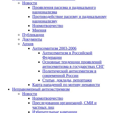
Новости
Проявления расизма и радикального
национализма
Противодействие расизму и радикальному
национализму
Нормотворчество
Мнения
Публикации
Документы
Архив
Антисемитизм 2003-2006
Антисемитизм в Российской
Федерации
Основные тенденции проявлений
антисемитизма в государствах СНГ
Политический антисемитизм в
современной России
Статьи, доклады, репортажи
Карта нападений по мотиву ненависти
Неправомерный антиэкстремизм
Новости
Нормотворчество
Преследования организаций, СМИ и
частных лиц
Избирательные кампании