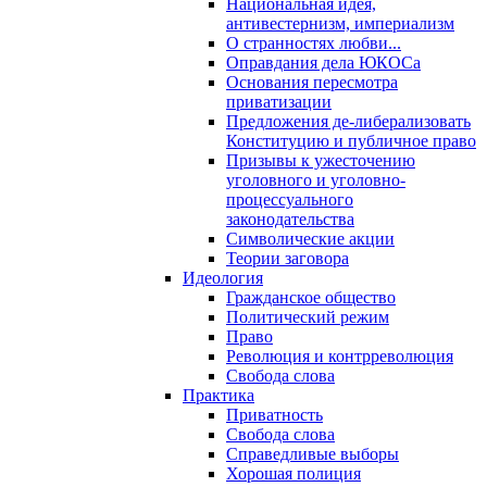
Национальная идея,
антивестернизм, империализм
О странностях любви...
Оправдания дела ЮКОСа
Основания пересмотра
приватизации
Предложения де-либерализовать
Конституцию и публичное право
Призывы к ужесточению
уголовного и уголовно-
процессуального
законодательства
Символические акции
Теории заговора
Идеология
Гражданское общество
Политический режим
Право
Революция и контрреволюция
Свобода слова
Практика
Приватность
Свобода слова
Справедливые выборы
Хорошая полиция