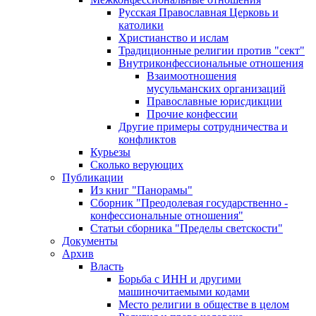
Русская Православная Церковь и
католики
Христианство и ислам
Традиционные религии против "сект"
Внутриконфессиональные отношения
Взаимоотношения
мусульманских организаций
Православные юрисдикции
Прочие конфессии
Другие примеры сотрудничества и
конфликтов
Курьезы
Сколько верующих
Публикации
Из книг "Панорамы"
Сборник "Преодолевая государственно -
конфессиональные отношения"
Статьи сборника "Пределы светскости"
Документы
Архив
Власть
Борьба с ИНН и другими
машиночитаемыми кодами
Место религии в обществе в целом