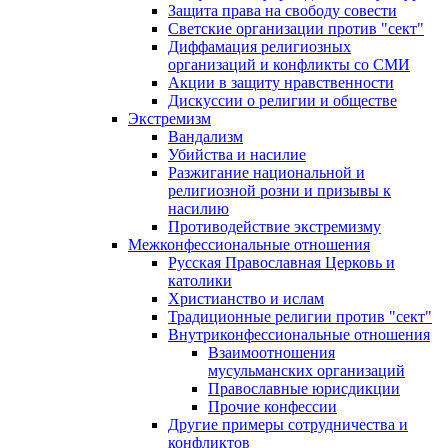
Защита права на свободу совести
Светские организации против "сект"
Диффамация религиозных
организаций и конфликты со СМИ
Акции в защиту нравственности
Дискуссии о религии и обществе
Экстремизм
Вандализм
Убийства и насилие
Разжигание национальной и
религиозной розни и призывы к
насилию
Противодействие экстремизму
Межконфессиональные отношения
Русская Православная Церковь и
католики
Христианство и ислам
Традиционные религии против "сект"
Внутриконфессиональные отношения
Взаимоотношения
мусульманских организаций
Православные юрисдикции
Прочие конфессии
Другие примеры сотрудничества и
конфликтов