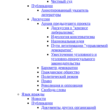
Честный суд
Публикации
Аннотированный указатель
литературы
Дискуссии
Архив предыдущего проекта
Дискуссия о "кризисе
либерализма"
Идеология консерватизма
Национальная идея
Пути легитимации "управляемой
демократии"
Ужесточение уголовного и
уголовно-процесуального
законодательства
Барометр демократии
Гражданское общество
Политический режим
Право
Революция и оппозиция
Свобода слова
Язык вражды
Новости
Публикации
Документы других организаций