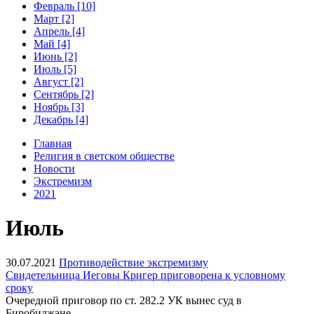
Февраль [10]
Март [2]
Апрель [4]
Май [4]
Июнь [2]
Июль [5]
Август [2]
Сентябрь [2]
Ноябрь [3]
Декабрь [4]
Главная
Религия в светском обществе
Новости
Экстремизм
2021
Июль
30.07.2021
Противодействие экстремизму
Свидетельница Иеговы Кригер приговорена к условному
сроку
Очередной приговор по ст. 282.2 УК вынес суд в
Биробиджане.