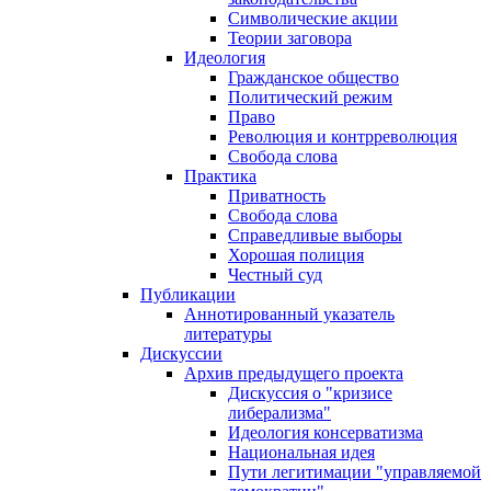
Символические акции
Теории заговора
Идеология
Гражданское общество
Политический режим
Право
Революция и контрреволюция
Свобода слова
Практика
Приватность
Свобода слова
Справедливые выборы
Хорошая полиция
Честный суд
Публикации
Аннотированный указатель
литературы
Дискуссии
Архив предыдущего проекта
Дискуссия о "кризисе
либерализма"
Идеология консерватизма
Национальная идея
Пути легитимации "управляемой