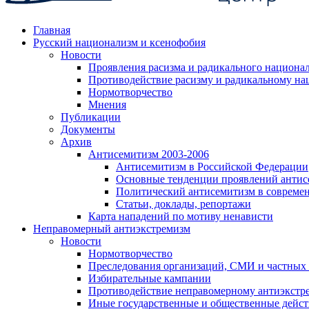
Главная
Русский национализм и ксенофобия
Новости
Проявления расизма и радикального национа
Противодействие расизму и радикальному на
Нормотворчество
Мнения
Публикации
Документы
Архив
Антисемитизм 2003-2006
Антисемитизм в Российской Федерации
Основные тенденции проявлений антис
Политический антисемитизм в совреме
Статьи, доклады, репортажи
Карта нападений по мотиву ненависти
Неправомерный антиэкстремизм
Новости
Нормотворчество
Преследования организаций, СМИ и частных
Избирательные кампании
Противодействие неправомерному антиэкстр
Иные государственные и общественные дейст