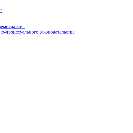
а"
демократии"
но-процесуального законодательства