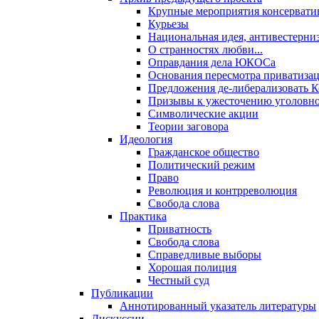
Крупные мероприятия консервати
Курьезы
Национальная идея, антивестерни
О странностях любви...
Оправдания дела ЮКОСа
Основания пересмотра приватиза
Предложения де-либерализовать 
Призывы к ужесточению уголовног
Символические акции
Теории заговора
Идеология
Гражданское общество
Политический режим
Право
Революция и контрреволюция
Свобода слова
Практика
Приватность
Свобода слова
Справедливые выборы
Хорошая полиция
Честный суд
Публикации
Аннотированный указатель литературы
Дискуссии