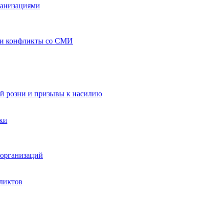
ганизациями
 и конфликты со СМИ
й розни и призывы к насилию
ки
организаций
ликтов