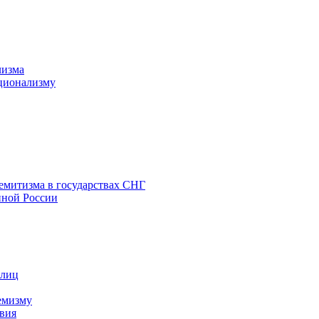
лизма
ционализму
емитизма в государствах СНГ
нной России
 лиц
емизму
вия