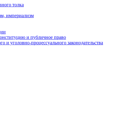
вного толка
зм, империализм
ции
Конституцию и публичное право
о и уголовно-процессуального законодательства