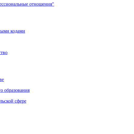
фессиональные отношения"
мыми кодами
ство
ве
го образования
льской сфере