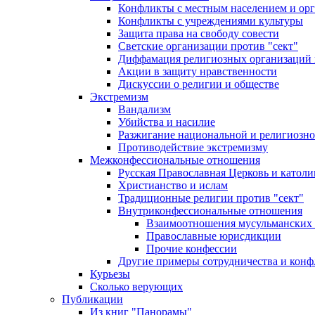
Конфликты с местным населением и ор
Конфликты с учреждениями культуры
Защита права на свободу совести
Светские организации против "сект"
Диффамация религиозных организаций
Акции в защиту нравственности
Дискуссии о религии и обществе
Экстремизм
Вандализм
Убийства и насилие
Разжигание национальной и религиозно
Противодействие экстремизму
Межконфессиональные отношения
Русская Православная Церковь и католи
Христианство и ислам
Традиционные религии против "сект"
Внутриконфессиональные отношения
Взаимоотношения мусульманских 
Православные юрисдикции
Прочие конфессии
Другие примеры сотрудничества и конф
Курьезы
Сколько верующих
Публикации
Из книг "Панорамы"