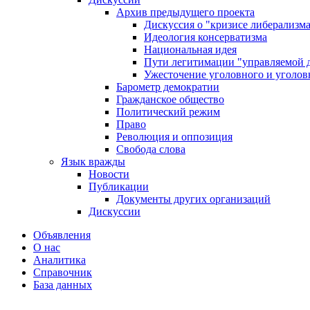
Архив предыдущего проекта
Дискуссия о "кризисе либерализм
Идеология консерватизма
Национальная идея
Пути легитимации "управляемой 
Ужесточение уголовного и уголов
Барометр демократии
Гражданское общество
Политический режим
Право
Революция и оппозиция
Свобода слова
Язык вражды
Новости
Публикации
Документы других организаций
Дискуссии
Объявления
О нас
Аналитика
Справочник
База данных