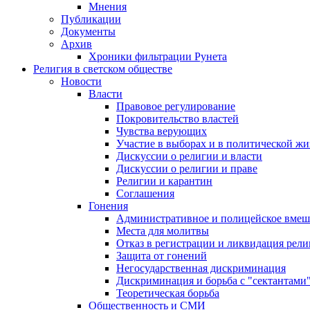
Мнения
Публикации
Документы
Архив
Хроники фильтрации Рунета
Религия в светском обществе
Новости
Власти
Правовое регулирование
Покровительство властей
Чувства верующих
Участие в выборах и в политической ж
Дискуссии о религии и власти
Дискуссии о религии и праве
Религии и карантин
Соглашения
Гонения
Административное и полицейское вмеш
Места для молитвы
Отказ в регистрации и ликвидация рел
Защита от гонений
Негосударственная дискриминация
Дискриминация и борьба с "сектантами
Теоретическая борьба
Общественность и СМИ