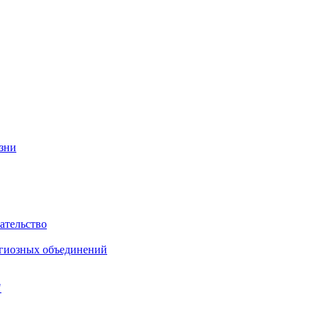
изни
ательство
игиозных объединений
"