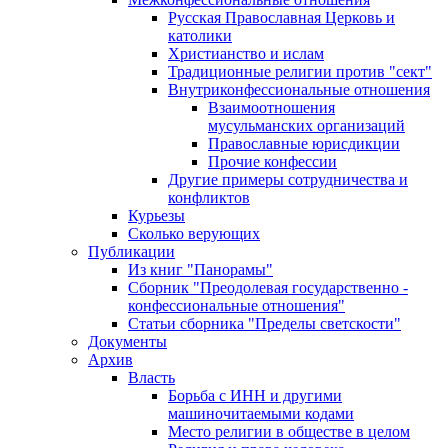
Русская Православная Церковь и
католики
Христианство и ислам
Традиционные религии против "сект"
Внутриконфессиональные отношения
Взаимоотношения
мусульманских организаций
Православные юрисдикции
Прочие конфессии
Другие примеры сотрудничества и
конфликтов
Курьезы
Сколько верующих
Публикации
Из книг "Панорамы"
Сборник "Преодолевая государственно -
конфессиональные отношения"
Статьи сборника "Пределы светскости"
Документы
Архив
Власть
Борьба с ИНН и другими
машиночитаемыми кодами
Место религии в обществе в целом