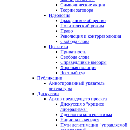
Символические акции
Теории заговора
Идеология
Гражданское общество
Политический режим
Право
Революция и контрреволюция
Свобода слова
Практика
Приватность
Свобода слова
Справедливые выборы
Хорошая полиция
Честный суд
Публикации
Аннотированный указатель
литературы
Дискуссии
Архив предыдущего проекта
Дискуссия о "кризисе
либерализма"
Идеология консерватизма
Национальная идея
Пути легитимации "управляемой