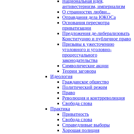
Национальная идея,
антивестернизм, империализм
О странностях любви...
Оправдания дела ЮКОСа
Основания пересмотра
приватизации
Предложения де-либерализовать
Конституцию и публичное право
Призывы к ужесточению
уголовного и уголовно-
процессуального
законодательства
Символические акции
Теории заговора
Идеология
Гражданское общество
Политический режим
Право
Революция и контрреволюция
Свобода слова
Практика
Приватность
Свобода слова
Справедливые выборы
Хорошая полиция