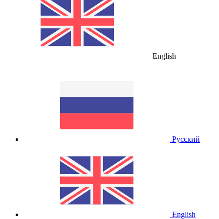
English
Русский
English