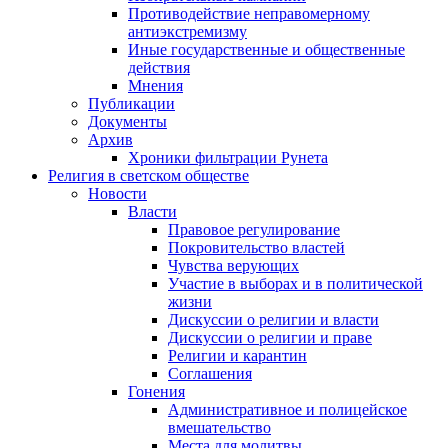
Противодействие неправомерному
антиэкстремизму
Иные государственные и общественные
действия
Мнения
Публикации
Документы
Архив
Хроники фильтрации Рунета
Религия в светском обществе
Новости
Власти
Правовое регулирование
Покровительство властей
Чувства верующих
Участие в выборах и в политической
жизни
Дискуссии о религии и власти
Дискуссии о религии и праве
Религии и карантин
Соглашения
Гонения
Административное и полицейское
вмешательство
Места для молитвы