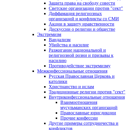
Защита права на свободу совести
Светские организации против "сект"
Диффамация религиозных
организаций и конфликты со СМИ
Акции в защиту нравственности
Дискуссии о религии и обществе
Экстремизм
Вандализм
Убийства и насилие
Разжигание национальной и
религиозной розни и призывы к
насилию
Противодействие экстремизму
Межконфессиональные отношения
Русская Православная Церковь и
католики
Христианство и ислам
Традиционные религии против "сект"
Внутриконфессиональные отношения
Взаимоотношения
мусульманских организаций
Православные юрисдикции
Прочие конфессии
Другие примеры сотрудничества и
конфликтов