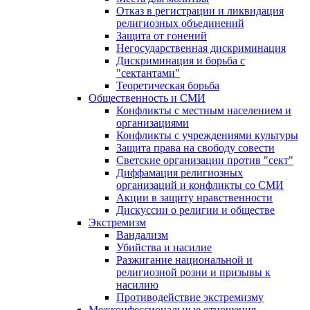
Отказ в регистрации и ликвидация
религиозных объединений
Защита от гонений
Негосударственная дискриминация
Дискриминация и борьба с
"сектантами"
Теоретическая борьба
Общественность и СМИ
Конфликты с местным населением и
организациями
Конфликты с учреждениями культуры
Защита права на свободу совести
Светские организации против "сект"
Диффамация религиозных
организаций и конфликты со СМИ
Акции в защиту нравственности
Дискуссии о религии и обществе
Экстремизм
Вандализм
Убийства и насилие
Разжигание национальной и
религиозной розни и призывы к
насилию
Противодействие экстремизму
Межконфессиональные отношения