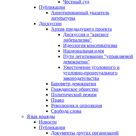
Честный суд
Публикации
Аннотированный указатель
литературы
Дискуссии
Архив предыдущего проекта
Дискуссия о "кризисе
либерализма"
Идеология консерватизма
Национальная идея
Пути легитимации "управляемой
демократии"
Ужесточение уголовного и
уголовно-процесуального
законодательства
Барометр демократии
Гражданское общество
Политический режим
Право
Революция и оппозиция
Свобода слова
Язык вражды
Новости
Публикации
Документы других организаций