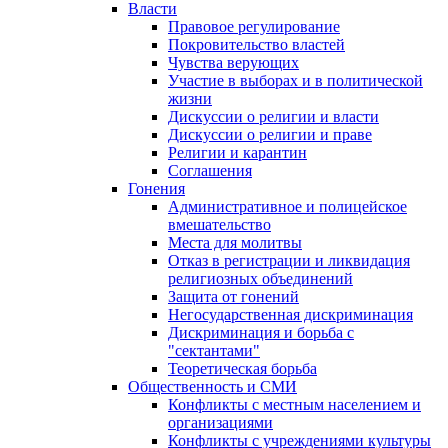
Власти
Правовое регулирование
Покровительство властей
Чувства верующих
Участие в выборах и в политической
жизни
Дискуссии о религии и власти
Дискуссии о религии и праве
Религии и карантин
Соглашения
Гонения
Административное и полицейское
вмешательство
Места для молитвы
Отказ в регистрации и ликвидация
религиозных объединений
Защита от гонений
Негосударственная дискриминация
Дискриминация и борьба с
"сектантами"
Теоретическая борьба
Общественность и СМИ
Конфликты с местным населением и
организациями
Конфликты с учреждениями культуры