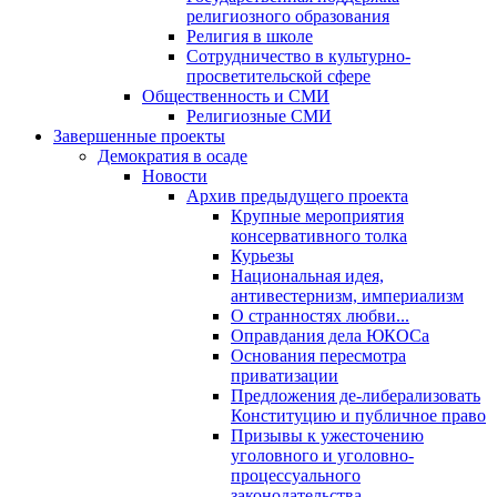
религиозного образования
Религия в школе
Сотрудничество в культурно-
просветительской сфере
Общественность и СМИ
Религиозные СМИ
Завершенные проекты
Демократия в осаде
Новости
Архив предыдущего проекта
Крупные мероприятия
консервативного толка
Курьезы
Национальная идея,
антивестернизм, империализм
О странностях любви...
Оправдания дела ЮКОСа
Основания пересмотра
приватизации
Предложения де-либерализовать
Конституцию и публичное право
Призывы к ужесточению
уголовного и уголовно-
процессуального
законодательства