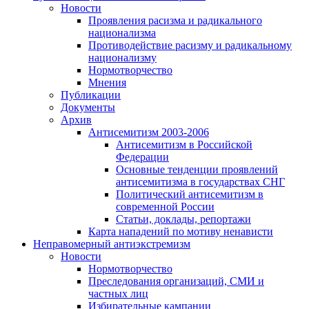
Новости
Проявления расизма и радикального
национализма
Противодействие расизму и радикальному
национализму
Нормотворчество
Мнения
Публикации
Документы
Архив
Антисемитизм 2003-2006
Антисемитизм в Российской
Федерации
Основные тенденции проявлений
антисемитизма в государствах СНГ
Политический антисемитизм в
современной России
Статьи, доклады, репортажи
Карта нападений по мотиву ненависти
Неправомерный антиэкстремизм
Новости
Нормотворчество
Преследования организаций, СМИ и
частных лиц
Избирательные кампании