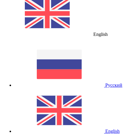
English
Русский
English