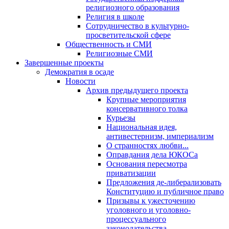
религиозного образования
Религия в школе
Сотрудничество в культурно-
просветительской сфере
Общественность и СМИ
Религиозные СМИ
Завершенные проекты
Демократия в осаде
Новости
Архив предыдущего проекта
Крупные мероприятия
консервативного толка
Курьезы
Национальная идея,
антивестернизм, империализм
О странностях любви...
Оправдания дела ЮКОСа
Основания пересмотра
приватизации
Предложения де-либерализовать
Конституцию и публичное право
Призывы к ужесточению
уголовного и уголовно-
процессуального
законодательства