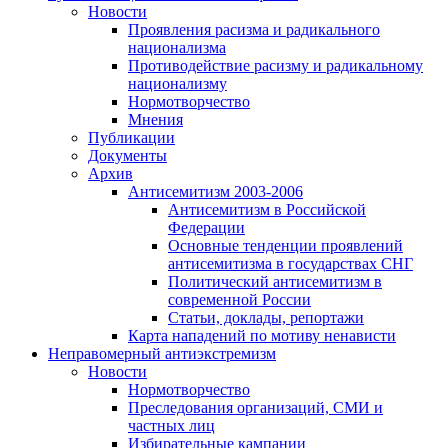
Новости
Проявления расизма и радикального
национализма
Противодействие расизму и радикальному
национализму
Нормотворчество
Мнения
Публикации
Документы
Архив
Антисемитизм 2003-2006
Антисемитизм в Российской
Федерации
Основные тенденции проявлений
антисемитизма в государствах СНГ
Политический антисемитизм в
современной России
Статьи, доклады, репортажи
Карта нападений по мотиву ненависти
Неправомерный антиэкстремизм
Новости
Нормотворчество
Преследования организаций, СМИ и
частных лиц
Избирательные кампании