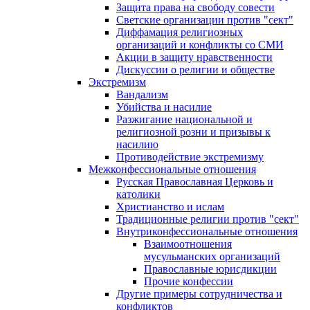
Защита права на свободу совести
Светские организации против "сект"
Диффамация религиозных
организаций и конфликты со СМИ
Акции в защиту нравственности
Дискуссии о религии и обществе
Экстремизм
Вандализм
Убийства и насилие
Разжигание национальной и
религиозной розни и призывы к
насилию
Противодействие экстремизму
Межконфессиональные отношения
Русская Православная Церковь и
католики
Христианство и ислам
Традиционные религии против "сект"
Внутриконфессиональные отношения
Взаимоотношения
мусульманских организаций
Православные юрисдикции
Прочие конфессии
Другие примеры сотрудничества и
конфликтов