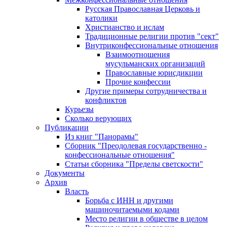
Русская Православная Церковь и
католики
Христианство и ислам
Традиционные религии против "сект"
Внутриконфессиональные отношения
Взаимоотношения
мусульманских организаций
Православные юрисдикции
Прочие конфессии
Другие примеры сотрудничества и
конфликтов
Курьезы
Сколько верующих
Публикации
Из книг "Панорамы"
Сборник "Преодолевая государственно -
конфессиональные отношения"
Статьи сборника "Пределы светскости"
Документы
Архив
Власть
Борьба с ИНН и другими
машиночитаемыми кодами
Место религии в обществе в целом