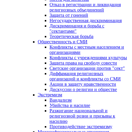
Отказ в регистрации и ликвидация
религиозных объединений
Защита от гонений
Негосударственная дискриминация
Дискриминация и борьба с
"сектантами"
Теоретическая борьба
Общественность и СМИ
Конфликты с местным населением и
организациями
Конфликты с учреждениями культуры
Защита права на свободу совести
Светские организации против "сект"
Диффамация религиозных
организаций и конфликты со СМИ
Акции в защиту нравственности
Дискуссии о религии и обществе
Экстремизм
Вандализм
Убийства и насилие
Разжигание национальной и
религиозной розни и призывы к
насилию
Противодействие экстремизму
Межконфессиональные отношения