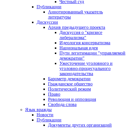
Честный суд
Публикации
Аннотированный указатель
литературы
Дискуссии
Архив предыдущего проекта
Дискуссия о "кризисе
либерализма"
Идеология консерватизма
Национальная идея
Пути легитимации "управляемой
демократии"
Ужесточение уголовного и
уголовно-процесуального
законодательства
Барометр демократии
Гражданское общество
Политический режим
Право
Революция и оппозиция
Свобода слова
Язык вражды
Новости
Публикации
Документы других организаций