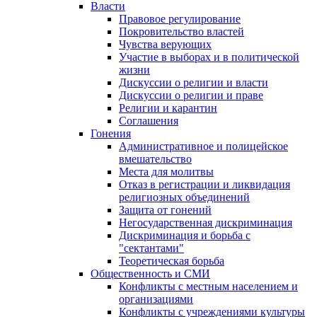
Власти
Правовое регулирование
Покровительство властей
Чувства верующих
Участие в выборах и в политической
жизни
Дискуссии о религии и власти
Дискуссии о религии и праве
Религии и карантин
Соглашения
Гонения
Административное и полицейское
вмешательство
Места для молитвы
Отказ в регистрации и ликвидация
религиозных объединений
Защита от гонений
Негосударственная дискриминация
Дискриминация и борьба с
"сектантами"
Теоретическая борьба
Общественность и СМИ
Конфликты с местным населением и
организациями
Конфликты с учреждениями культуры