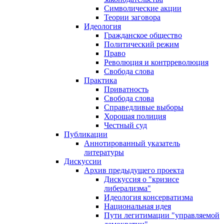
Символические акции
Теории заговора
Идеология
Гражданское общество
Политический режим
Право
Революция и контрреволюция
Свобода слова
Практика
Приватность
Свобода слова
Справедливые выборы
Хорошая полиция
Честный суд
Публикации
Аннотированный указатель
литературы
Дискуссии
Архив предыдущего проекта
Дискуссия о "кризисе
либерализма"
Идеология консерватизма
Национальная идея
Пути легитимации "управляемой