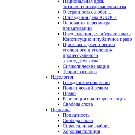
Национальная идея,
антивестернизм, империализм
О странностях любви...
Оправдания дела ЮКОСа
Основания пересмотра
приватизации
Предложения де-либерализовать
Конституцию и публичное право
Призывы к ужесточению
уголовного и уголовно-
процессуального
законодательства
Символические акции
Теории заговора
Идеология
Гражданское общество
Политический режим
Право
Революция и контрреволюция
Свобода слова
Практика
Приватность
Свобода слова
Справедливые выборы
Хорошая полиция