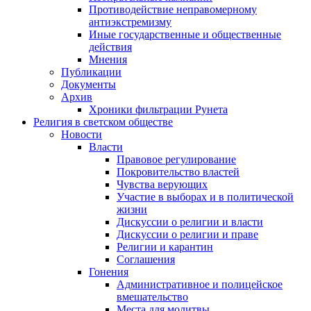
Противодействие неправомерному
антиэкстремизму
Иные государственные и общественные
действия
Мнения
Публикации
Документы
Архив
Хроники фильтрации Рунета
Религия в светском обществе
Новости
Власти
Правовое регулирование
Покровительство властей
Чувства верующих
Участие в выборах и в политической
жизни
Дискуссии о религии и власти
Дискуссии о религии и праве
Религии и карантин
Соглашения
Гонения
Административное и полицейское
вмешательство
Места для молитвы