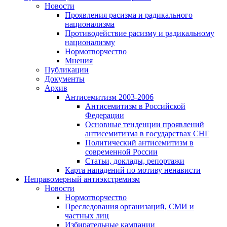
Новости
Проявления расизма и радикального
национализма
Противодействие расизму и радикальному
национализму
Нормотворчество
Мнения
Публикации
Документы
Архив
Антисемитизм 2003-2006
Антисемитизм в Российской
Федерации
Основные тенденции проявлений
антисемитизма в государствах СНГ
Политический антисемитизм в
современной России
Статьи, доклады, репортажи
Карта нападений по мотиву ненависти
Неправомерный антиэкстремизм
Новости
Нормотворчество
Преследования организаций, СМИ и
частных лиц
Избирательные кампании