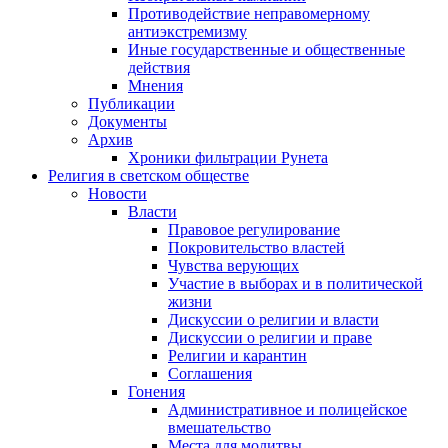
Противодействие неправомерному
антиэкстремизму
Иные государственные и общественные
действия
Мнения
Публикации
Документы
Архив
Хроники фильтрации Рунета
Религия в светском обществе
Новости
Власти
Правовое регулирование
Покровительство властей
Чувства верующих
Участие в выборах и в политической
жизни
Дискуссии о религии и власти
Дискуссии о религии и праве
Религии и карантин
Соглашения
Гонения
Административное и полицейское
вмешательство
Места для молитвы