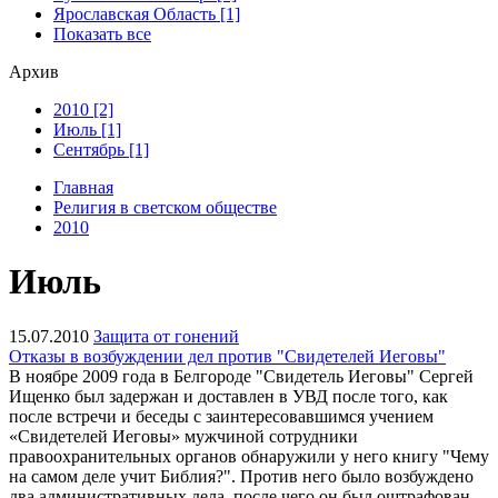
Ярославская Область [1]
Показать все
Архив
2010 [2]
Июль [1]
Сентябрь [1]
Главная
Религия в светском обществе
2010
Июль
15.07.2010
Защита от гонений
Отказы в возбуждении дел против "Свидетелей Иеговы"
В ноябре 2009 года в Белгороде "Свидетель Иеговы" Сергей
Ищенко был задержан и доставлен в УВД после того, как
после встречи и беседы с заинтересовавшимся учением
«Свидетелей Иеговы» мужчиной сотрудники
правоохранительных органов обнаружили у него книгу "Чему
на самом деле учит Библия?". Против него было возбуждено
два административных дела, после чего он был оштрафован