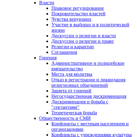
Власти
Правовое регулирование
Покровительство властей
Чувства верующих
Участие в выборах и в политической
жизни
Дискуссии о религии и власти
Дискуссии о религии и праве
Религии и карантин
Соглашения
Гонения
Административное и полицейское
вмешательство
Места для молитвы
Отказ в регистрации и ликвидация
религиозных объединений
Защита от гонений
Негосударственная дискриминация
Дискриминация и борьба с
"сектантами"
Теоретическая борьба
Общественность и СМИ
Конфликты с местным населением и
организациями
Конфликты с учреждениями культуры