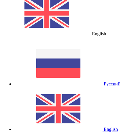
English
Русский
English