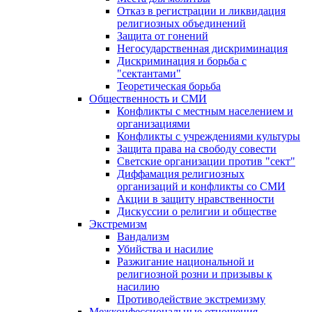
Отказ в регистрации и ликвидация
религиозных объединений
Защита от гонений
Негосударственная дискриминация
Дискриминация и борьба с
"сектантами"
Теоретическая борьба
Общественность и СМИ
Конфликты с местным населением и
организациями
Конфликты с учреждениями культуры
Защита права на свободу совести
Светские организации против "сект"
Диффамация религиозных
организаций и конфликты со СМИ
Акции в защиту нравственности
Дискуссии о религии и обществе
Экстремизм
Вандализм
Убийства и насилие
Разжигание национальной и
религиозной розни и призывы к
насилию
Противодействие экстремизму
Межконфессиональные отношения