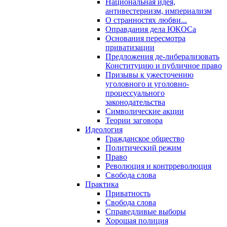
Национальная идея,
антивестернизм, империализм
О странностях любви...
Оправдания дела ЮКОСа
Основания пересмотра
приватизации
Предложения де-либерализовать
Конституцию и публичное право
Призывы к ужесточению
уголовного и уголовно-
процессуального
законодательства
Символические акции
Теории заговора
Идеология
Гражданское общество
Политический режим
Право
Революция и контрреволюция
Свобода слова
Практика
Приватность
Свобода слова
Справедливые выборы
Хорошая полиция