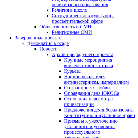
религиозного образования
Религия в школе
Сотрудничество в культурно-
просветительской сфере
Общественность и СМИ
Религиозные СМИ
Завершенные проекты
Демократия в осаде
Новости
Архив предыдущего проекта
Крупные мероприятия
консервативного толка
Курьезы
Национальная идея,
антивестернизм, империализм
О странностях любви...
Оправдания дела ЮКОСа
Основания пересмотра
приватизации
Предложения де-либерализовать
Конституцию и публичное право
Призывы к ужесточению
уголовного и уголовно-
процессуального
законодательства