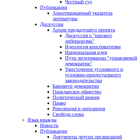
Честный суд
Публикации
Аннотированный указатель
литературы
Дискуссии
Архив предыдущего проекта
Дискуссия о "кризисе
либерализма"
Идеология консерватизма
Национальная идея
Пути легитимации "управляемой
демократии"
Ужесточение уголовного и
уголовно-процесуального
законодательства
Барометр демократии
Гражданское общество
Политический режим
Право
Революция и оппозиция
Свобода слова
Язык вражды
Новости
Публикации
Документы других организаций