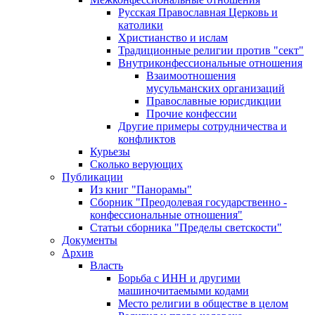
Русская Православная Церковь и
католики
Христианство и ислам
Традиционные религии против "сект"
Внутриконфессиональные отношения
Взаимоотношения
мусульманских организаций
Православные юрисдикции
Прочие конфессии
Другие примеры сотрудничества и
конфликтов
Курьезы
Сколько верующих
Публикации
Из книг "Панорамы"
Сборник "Преодолевая государственно -
конфессиональные отношения"
Статьи сборника "Пределы светскости"
Документы
Архив
Власть
Борьба с ИНН и другими
машиночитаемыми кодами
Место религии в обществе в целом