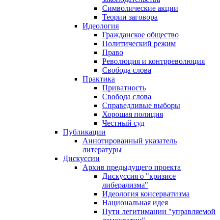
Символические акции
Теории заговора
Идеология
Гражданское общество
Политический режим
Право
Революция и контрреволюция
Свобода слова
Практика
Приватность
Свобода слова
Справедливые выборы
Хорошая полиция
Честный суд
Публикации
Аннотированный указатель
литературы
Дискуссии
Архив предыдущего проекта
Дискуссия о "кризисе
либерализма"
Идеология консерватизма
Национальная идея
Пути легитимации "управляемой