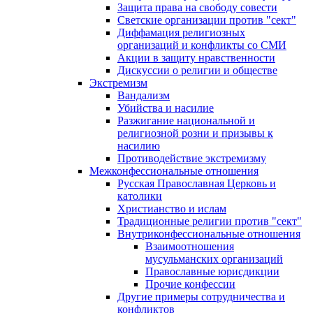
Защита права на свободу совести
Светские организации против "сект"
Диффамация религиозных
организаций и конфликты со СМИ
Акции в защиту нравственности
Дискуссии о религии и обществе
Экстремизм
Вандализм
Убийства и насилие
Разжигание национальной и
религиозной розни и призывы к
насилию
Противодействие экстремизму
Межконфессиональные отношения
Русская Православная Церковь и
католики
Христианство и ислам
Традиционные религии против "сект"
Внутриконфессиональные отношения
Взаимоотношения
мусульманских организаций
Православные юрисдикции
Прочие конфессии
Другие примеры сотрудничества и
конфликтов