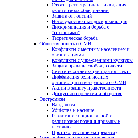
Отказ в регистрации и ликвидация
религиозных объединений
Защита от гонений
Негосударственная дискриминация
Дискриминация и борьба с
"сектантами"
Теоретическая борьба
Общественность и СМИ
Конфликты с местным населением и
организациями
Конфликты с учреждениями культуры
Защита права на свободу совести
Светские организации против "сект"
Диффамация религиозных
организаций и конфликты со СМИ
Акции в защиту нравственности
Дискуссии о религии и обществе
Экстремизм
Вандализм
Убийства и насилие
Разжигание национальной и
религиозной розни и призывы к
насилию
Противодействие экстремизму
Межконфессиональные отношения