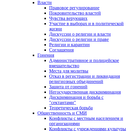
Власти
Правовое регулирование
Покровительство властей
Чувства верующих
Участие в выборах и в политической
жизни
Дискуссии о религии и власти
Дискуссии о религии и праве
Религии и карантин
Соглашения
Гонения
Административное и полицейское
вмешательство
Места для молитвы
Отказ в регистрации и ликвидация
религиозных объединений
Защита от гонений
Негосударственная дискриминация
Дискриминация и борьба с
"сектантами"
Теоретическая борьба
Общественность и СМИ
Конфликты с местным населением и
организациями
Конфликты с учреждениями культуры