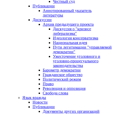
Честный суд
Публикации
Аннотированный указатель
литературы
Дискуссии
Архив предыдущего проекта
Дискуссия о "кризисе
либерализма"
Идеология консерватизма
Национальная идея
Пути легитимации "управляемой
демократии"
Ужесточение уголовного и
уголовно-процесуального
законодательства
Барометр демократии
Гражданское общество
Политический режим
Право
Революция и оппозиция
Свобода слова
Язык вражды
Новости
Публикации
Документы других организаций