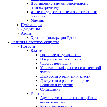
Противодействие неправомерному
антиэкстремизму
Иные государственные и общественные
действия
Мнения
Публикации
Документы
Архив
Хроники фильтрации Рунета
Религия в светском обществе
Новости
Власти
Правовое регулирование
Покровительство властей
Чувства верующих
Участие в выборах и в политической
жизни
Дискуссии о религии и власти
Дискуссии о религии и праве
Религии и карантин
Соглашения
Гонения
Административное и полицейское
вмешательство
Места для молитвы