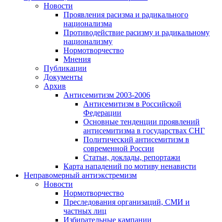
Новости
Проявления расизма и радикального
национализма
Противодействие расизму и радикальному
национализму
Нормотворчество
Мнения
Публикации
Документы
Архив
Антисемитизм 2003-2006
Антисемитизм в Российской
Федерации
Основные тенденции проявлений
антисемитизма в государствах СНГ
Политический антисемитизм в
современной России
Статьи, доклады, репортажи
Карта нападений по мотиву ненависти
Неправомерный антиэкстремизм
Новости
Нормотворчество
Преследования организаций, СМИ и
частных лиц
Избирательные кампании