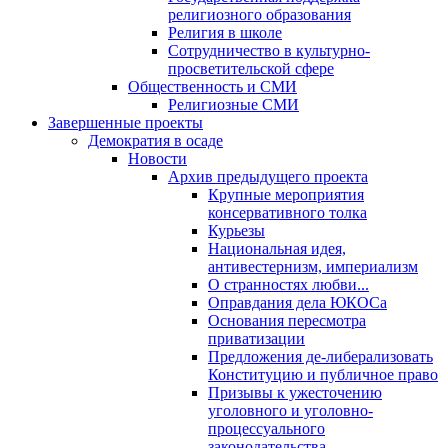
религиозного образования
Религия в школе
Сотрудничество в культурно-
просветительской сфере
Общественность и СМИ
Религиозные СМИ
Завершенные проекты
Демократия в осаде
Новости
Архив предыдущего проекта
Крупные мероприятия
консервативного толка
Курьезы
Национальная идея,
антивестернизм, империализм
О странностях любви...
Оправдания дела ЮКОСа
Основания пересмотра
приватизации
Предложения де-либерализовать
Конституцию и публичное право
Призывы к ужесточению
уголовного и уголовно-
процессуального
законодательства