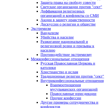
Защита права на свободу совести
Светские организации против "сект"
Диффамация религиозных
организаций и конфликты со СМИ
Акции в защиту нравственности
Дискуссии о религии и обществе
Экстремизм
Вандализм
Убийства и насилие
Разжигание национальной и
религиозной розни и призывы к
насилию
Противодействие экстремизму
Межконфессиональные отношения
Русская Православная Церковь и
католики
Христианство и ислам
Традиционные религии против "сект"
Внутриконфессиональные отношения
Взаимоотношения
мусульманских организаций
Православные юрисдикции
Прочие конфессии
Другие примеры сотрудничества и
конфликтов