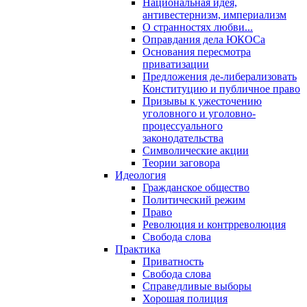
Национальная идея,
антивестернизм, империализм
О странностях любви...
Оправдания дела ЮКОСа
Основания пересмотра
приватизации
Предложения де-либерализовать
Конституцию и публичное право
Призывы к ужесточению
уголовного и уголовно-
процессуального
законодательства
Символические акции
Теории заговора
Идеология
Гражданское общество
Политический режим
Право
Революция и контрреволюция
Свобода слова
Практика
Приватность
Свобода слова
Справедливые выборы
Хорошая полиция