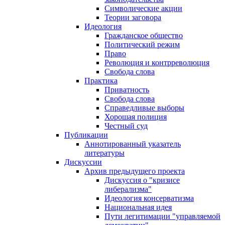
Символические акции
Теории заговора
Идеология
Гражданское общество
Политический режим
Право
Революция и контрреволюция
Свобода слова
Практика
Приватность
Свобода слова
Справедливые выборы
Хорошая полиция
Честный суд
Публикации
Аннотированный указатель
литературы
Дискуссии
Архив предыдущего проекта
Дискуссия о "кризисе
либерализма"
Идеология консерватизма
Национальная идея
Пути легитимации "управляемой