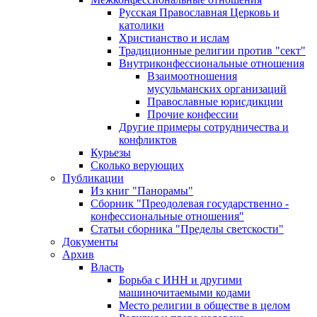
Русская Православная Церковь и
католики
Христианство и ислам
Традиционные религии против "сект"
Внутриконфессиональные отношения
Взаимоотношения
мусульманских организаций
Православные юрисдикции
Прочие конфессии
Другие примеры сотрудничества и
конфликтов
Курьезы
Сколько верующих
Публикации
Из книг "Панорамы"
Сборник "Преодолевая государственно -
конфессиональные отношения"
Статьи сборника "Пределы светскости"
Документы
Архив
Власть
Борьба с ИНН и другими
машиночитаемыми кодами
Место религии в обществе в целом