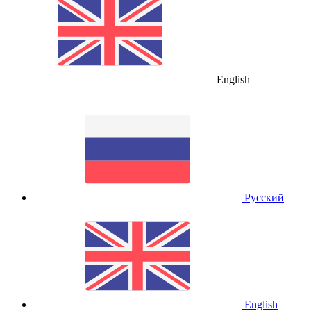
English
Русский
English