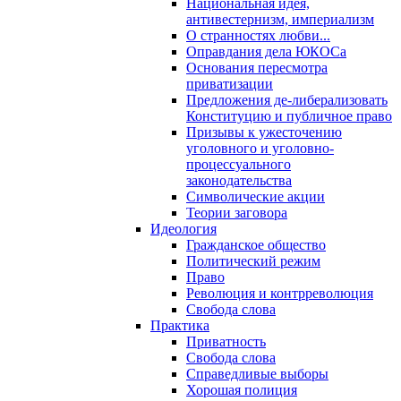
Национальная идея,
антивестернизм, империализм
О странностях любви...
Оправдания дела ЮКОСа
Основания пересмотра
приватизации
Предложения де-либерализовать
Конституцию и публичное право
Призывы к ужесточению
уголовного и уголовно-
процессуального
законодательства
Символические акции
Теории заговора
Идеология
Гражданское общество
Политический режим
Право
Революция и контрреволюция
Свобода слова
Практика
Приватность
Свобода слова
Справедливые выборы
Хорошая полиция