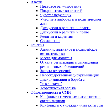
Власти
Правовое регулирование
Покровительство властей
Чувства верующих
Участие в выборах и в политической
жизни
Дискуссии о религии и власти
Дискуссии о религии и праве
Религии и карантин
Соглашения
Гонения
Административное и полицейское
вмешательство
Места для молитвы
Отказ в регистрации и ликвидация
религиозных объединений
Защита от гонений
Негосударственная дискриминация
Дискриминация и борьба с
"сектантами"
Теоретическая борьба
Общественность и СМИ
Конфликты с местным населением и
организациями
Конфликты с учреждениями культуры