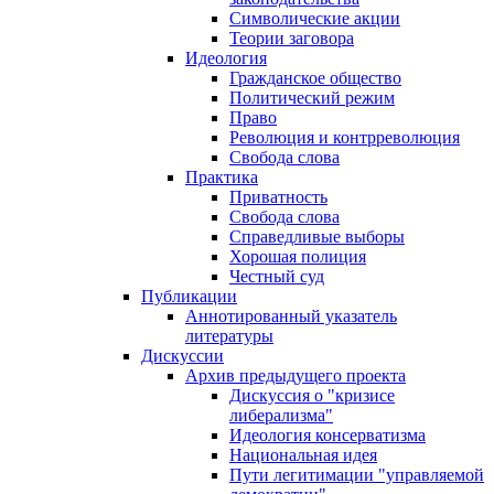
Символические акции
Теории заговора
Идеология
Гражданское общество
Политический режим
Право
Революция и контрреволюция
Свобода слова
Практика
Приватность
Свобода слова
Справедливые выборы
Хорошая полиция
Честный суд
Публикации
Аннотированный указатель
литературы
Дискуссии
Архив предыдущего проекта
Дискуссия о "кризисе
либерализма"
Идеология консерватизма
Национальная идея
Пути легитимации "управляемой