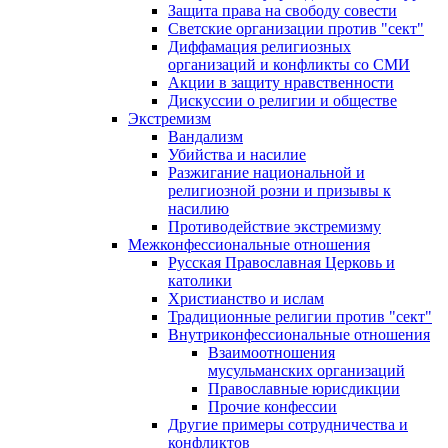
Защита права на свободу совести
Светские организации против "сект"
Диффамация религиозных
организаций и конфликты со СМИ
Акции в защиту нравственности
Дискуссии о религии и обществе
Экстремизм
Вандализм
Убийства и насилие
Разжигание национальной и
религиозной розни и призывы к
насилию
Противодействие экстремизму
Межконфессиональные отношения
Русская Православная Церковь и
католики
Христианство и ислам
Традиционные религии против "сект"
Внутриконфессиональные отношения
Взаимоотношения
мусульманских организаций
Православные юрисдикции
Прочие конфессии
Другие примеры сотрудничества и
конфликтов