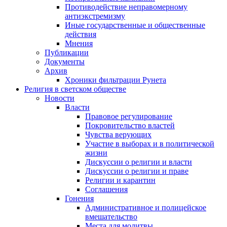
Противодействие неправомерному
антиэкстремизму
Иные государственные и общественные
действия
Мнения
Публикации
Документы
Архив
Хроники фильтрации Рунета
Религия в светском обществе
Новости
Власти
Правовое регулирование
Покровительство властей
Чувства верующих
Участие в выборах и в политической
жизни
Дискуссии о религии и власти
Дискуссии о религии и праве
Религии и карантин
Соглашения
Гонения
Административное и полицейское
вмешательство
Места для молитвы