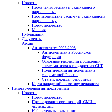
Новости
Проявления расизма и радикального
национализма
Противодействие расизму и радикальному
национализму
Нормотворчество
Мнения
Публикации
Документы
Архив
Антисемитизм 2003-2006
Антисемитизм в Российской
Федерации
Основные тенденции проявлений
антисемитизма в государствах СНГ
Политический антисемитизм в
современной России
Статьи, доклады, репортажи
Карта нападений по мотиву ненависти
Неправомерный антиэкстремизм
Новости
Нормотворчество
Преследования организаций, СМИ и
частных лиц
Избирательные кампании