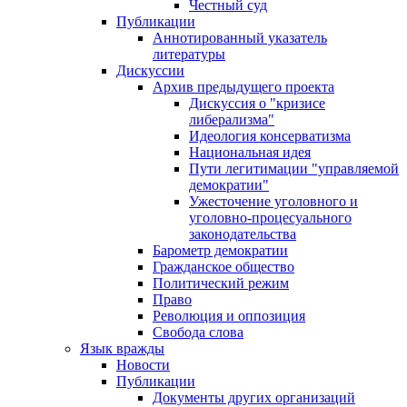
Честный суд
Публикации
Аннотированный указатель
литературы
Дискуссии
Архив предыдущего проекта
Дискуссия о "кризисе
либерализма"
Идеология консерватизма
Национальная идея
Пути легитимации "управляемой
демократии"
Ужесточение уголовного и
уголовно-процесуального
законодательства
Барометр демократии
Гражданское общество
Политический режим
Право
Революция и оппозиция
Свобода слова
Язык вражды
Новости
Публикации
Документы других организаций