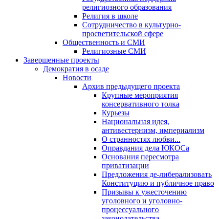
религиозного образования
Религия в школе
Сотрудничество в культурно-
просветительской сфере
Общественность и СМИ
Религиозные СМИ
Завершенные проекты
Демократия в осаде
Новости
Архив предыдущего проекта
Крупные мероприятия
консервативного толка
Курьезы
Национальная идея,
антивестернизм, империализм
О странностях любви...
Оправдания дела ЮКОСа
Основания пересмотра
приватизации
Предложения де-либерализовать
Конституцию и публичное право
Призывы к ужесточению
уголовного и уголовно-
процессуального
законодательства