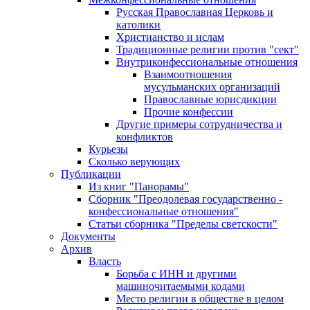
Русская Православная Церковь и
католики
Христианство и ислам
Традиционные религии против "сект"
Внутриконфессиональные отношения
Взаимоотношения
мусульманских организаций
Православные юрисдикции
Прочие конфессии
Другие примеры сотрудничества и
конфликтов
Курьезы
Сколько верующих
Публикации
Из книг "Панорамы"
Сборник "Преодолевая государственно -
конфессиональные отношения"
Статьи сборника "Пределы светскости"
Документы
Архив
Власть
Борьба с ИНН и другими
машиночитаемыми кодами
Место религии в обществе в целом