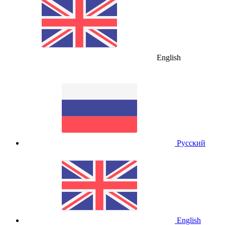
English
Русский
English