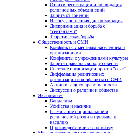
Отказ в регистрации и ликвидация
религиозных объединений
Защита от гонений
Негосударственная дискриминация
Дискриминация и борьба с
"сектантами"
Теоретическая борьба
Общественность и СМИ
Конфликты с местным населением и
организациями
Конфликты с учреждениями культуры
Защита права на свободу совести
Светские организации против "сект"
Диффамация религиозных
организаций и конфликты со СМИ
Акции в защиту нравственности
Дискуссии о религии и обществе
Экстремизм
Вандализм
Убийства и насилие
Разжигание национальной и
религиозной розни и призывы к
насилию
Противодействие экстремизму
Межконфессиональные отношения