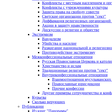
Конфликты с местным населением и ор
Конфликты с учреждениями культуры
Защита права на свободу совести
Светские организации против "сект"
Диффамация религиозных организаций
Акции в защиту нравственности
Дискуссии о религии и обществе
Экстремизм
Вандализм
Убийства и насилие
Разжигание национальной и религиозно
Противодействие экстремизму
Межконфессиональные отношения
Русская Православная Церковь и католи
Христианство и ислам
Традиционные религии против "сект"
Внутриконфессиональные отношения
Взаимоотношения мусульманских 
Православные юрисдикции
Прочие конфессии
Другие примеры сотрудничества и конф
Курьезы
Сколько верующих
Публикации
Из книг "Панорамы"