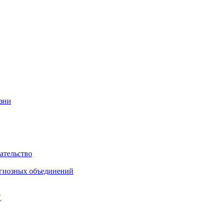
изни
ательство
игиозных объединений
"