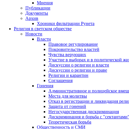
Мнения
Публикации
Документы
Архив
Хроники фильтрации Рунета
Религия в светском обществе
Новости
Власти
Правовое регулирование
Покровительство властей
Чувства верующих
Участие в выборах и в политической ж
Дискуссии о религии и власти
Дискуссии о религии и праве
Религии и карантин
Соглашения
Гонения
Административное и полицейское вмеш
Места для молитвы
Отказ в регистрации и ликвидация рел
Защита от гонений
Негосударственная дискриминация
Дискриминация и борьба с "сектантами
Теоретическая борьба
Общественность и СМИ