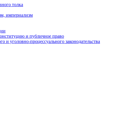
вного толка
зм, империализм
ции
Конституцию и публичное право
о и уголовно-процессуального законодательства