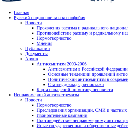
Главная
Русский национализм и ксенофобия
Новости
Проявления расизма и радикального национа
Противодействие расизму и радикальному на
Нормотворчество
Мнения
Публикации
Документы
Архив
Антисемитизм 2003-2006
Антисемитизм в Российской Федерации
Основные тенденции проявлений антис
Политический антисемитизм в совреме
Статьи, доклады, репортажи
Карта нападений по мотиву ненависти
Неправомерный антиэкстремизм
Новости
Нормотворчество
Преследования организаций, СМИ и частных
Избирательные кампании
Противодействие неправомерному антиэкстр
Иные государственные и общественные дейст