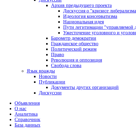
Архив предыдущего проекта
Дискуссия о "кризисе либерализм
Идеология консерватизма
Национальная идея
Пути легитимации "управляемой 
Ужесточение уголовного и уголов
Барометр демократии
Гражданское общество
Политический режим
Право
Революция и оппозиция
Свобода слова
Язык вражды
Новости
Публикации
Документы других организаций
Дискуссии
Объявления
О нас
Аналитика
Справочник
База данных