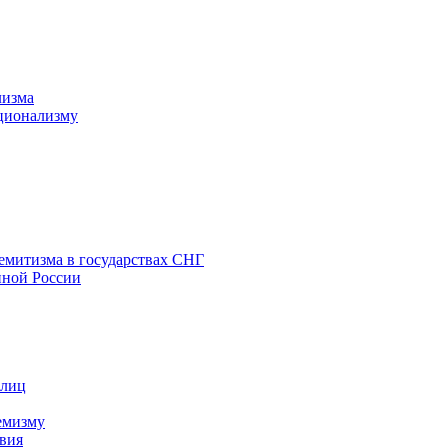
лизма
ционализму
емитизма в государствах СНГ
нной России
 лиц
емизму
вия