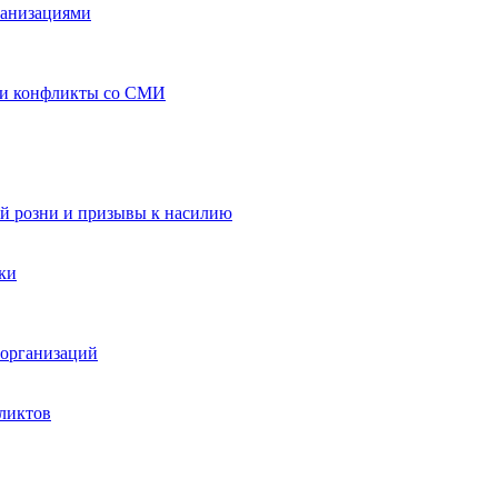
ганизациями
 и конфликты со СМИ
й розни и призывы к насилию
ки
организаций
ликтов