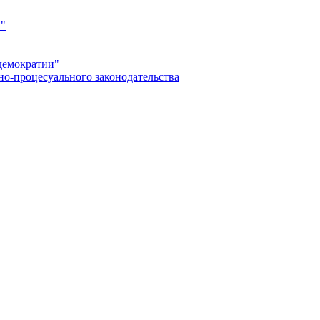
а"
демократии"
но-процесуального законодательства