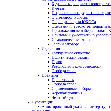
Крупные мероприятия консервати
Курьезы
Национальная идея, антивестерни
О странностях любви...
Оправдания дела ЮКОСа
Основания пересмотра приватиза
Предложения де-либерализовать 
Призывы к ужесточению уголовног
Символические акции
Теории заговора
Идеология
Гражданское общество
Политический режим
Право
Революция и контрреволюция
Свобода слова
Практика
Приватность
Свобода слова
Справедливые выборы
Хорошая полиция
Честный суд
Публикации
Аннотированный указатель литературы
Дискуссии