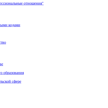
фессиональные отношения"
мыми кодами
ство
ве
го образования
льской сфере