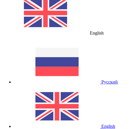
English
Русский
English