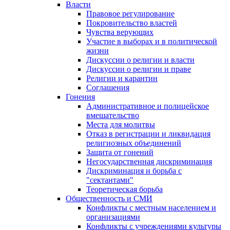
Власти
Правовое регулирование
Покровительство властей
Чувства верующих
Участие в выборах и в политической
жизни
Дискуссии о религии и власти
Дискуссии о религии и праве
Религии и карантин
Соглашения
Гонения
Административное и полицейское
вмешательство
Места для молитвы
Отказ в регистрации и ликвидация
религиозных объединений
Защита от гонений
Негосударственная дискриминация
Дискриминация и борьба с
"сектантами"
Теоретическая борьба
Общественность и СМИ
Конфликты с местным населением и
организациями
Конфликты с учреждениями культуры