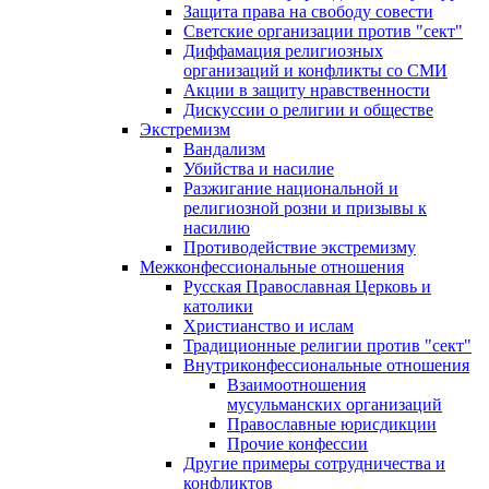
Защита права на свободу совести
Светские организации против "сект"
Диффамация религиозных
организаций и конфликты со СМИ
Акции в защиту нравственности
Дискуссии о религии и обществе
Экстремизм
Вандализм
Убийства и насилие
Разжигание национальной и
религиозной розни и призывы к
насилию
Противодействие экстремизму
Межконфессиональные отношения
Русская Православная Церковь и
католики
Христианство и ислам
Традиционные религии против "сект"
Внутриконфессиональные отношения
Взаимоотношения
мусульманских организаций
Православные юрисдикции
Прочие конфессии
Другие примеры сотрудничества и
конфликтов