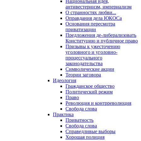
Национальная идея,
антивестернизм, империализм
О странностях любви...
Оправдания дела ЮКОСа
Основания пересмотра
приватизации
Предложения де-либерализовать
Конституцию и публичное право
Призывы к ужесточению
уголовного и уголовно-
процессуального
законодательства
Символические акции
Теории заговора
Идеология
Гражданское общество
Политический режим
Право
Революция и контрреволюция
Свобода слова
Практика
Приватность
Свобода слова
Справедливые выборы
Хорошая полиция