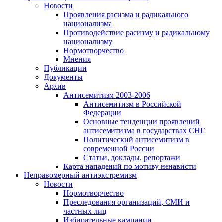
Новости
Проявления расизма и радикального
национализма
Противодействие расизму и радикальному
национализму
Нормотворчество
Мнения
Публикации
Документы
Архив
Антисемитизм 2003-2006
Антисемитизм в Российской
Федерации
Основные тенденции проявлений
антисемитизма в государствах СНГ
Политический антисемитизм в
современной России
Статьи, доклады, репортажи
Карта нападений по мотиву ненависти
Неправомерный антиэкстремизм
Новости
Нормотворчество
Преследования организаций, СМИ и
частных лиц
Избирательные кампании