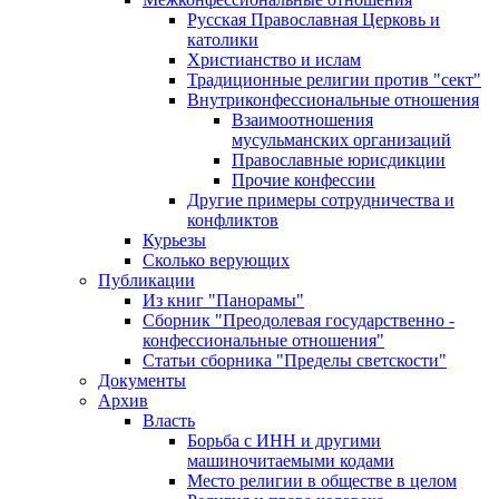
Русская Православная Церковь и
католики
Христианство и ислам
Традиционные религии против "сект"
Внутриконфессиональные отношения
Взаимоотношения
мусульманских организаций
Православные юрисдикции
Прочие конфессии
Другие примеры сотрудничества и
конфликтов
Курьезы
Сколько верующих
Публикации
Из книг "Панорамы"
Сборник "Преодолевая государственно -
конфессиональные отношения"
Статьи сборника "Пределы светскости"
Документы
Архив
Власть
Борьба с ИНН и другими
машиночитаемыми кодами
Место религии в обществе в целом