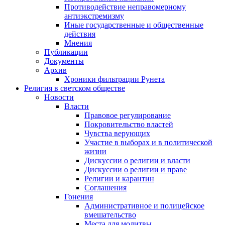
Противодействие неправомерному
антиэкстремизму
Иные государственные и общественные
действия
Мнения
Публикации
Документы
Архив
Хроники фильтрации Рунета
Религия в светском обществе
Новости
Власти
Правовое регулирование
Покровительство властей
Чувства верующих
Участие в выборах и в политической
жизни
Дискуссии о религии и власти
Дискуссии о религии и праве
Религии и карантин
Соглашения
Гонения
Административное и полицейское
вмешательство
Места для молитвы