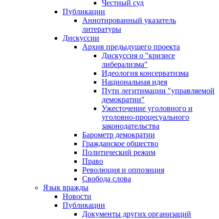
Честный суд
Публикации
Аннотированный указатель
литературы
Дискуссии
Архив предыдущего проекта
Дискуссия о "кризисе
либерализма"
Идеология консерватизма
Национальная идея
Пути легитимации "управляемой
демократии"
Ужесточение уголовного и
уголовно-процесуального
законодательства
Барометр демократии
Гражданское общество
Политический режим
Право
Революция и оппозиция
Свобода слова
Язык вражды
Новости
Публикации
Документы других организаций