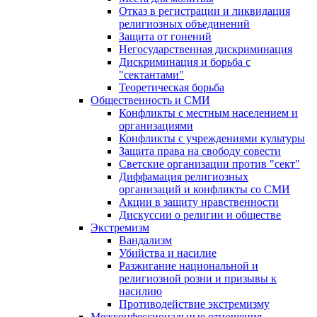
Отказ в регистрации и ликвидация
религиозных объединений
Защита от гонений
Негосударственная дискриминация
Дискриминация и борьба с
"сектантами"
Теоретическая борьба
Общественность и СМИ
Конфликты с местным населением и
организациями
Конфликты с учреждениями культуры
Защита права на свободу совести
Светские организации против "сект"
Диффамация религиозных
организаций и конфликты со СМИ
Акции в защиту нравственности
Дискуссии о религии и обществе
Экстремизм
Вандализм
Убийства и насилие
Разжигание национальной и
религиозной розни и призывы к
насилию
Противодействие экстремизму
Межконфессиональные отношения