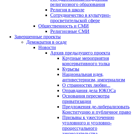
религиозного образования
Религия в школе
Сотрудничество в культурно-
просветительской сфере
Общественность и СМИ
Религиозные СМИ
Завершенные проекты
Демократия в осаде
Новости
Архив предыдущего проекта
Крупные мероприятия
консервативного толка
Курьезы
Национальная идея,
антивестернизм, империализм
О странностях любви...
Оправдания дела ЮКОСа
Основания пересмотра
приватизации
Предложения де-либерализовать
Конституцию и публичное право
Призывы к ужесточению
уголовного и уголовно-
процессуального
законодательства