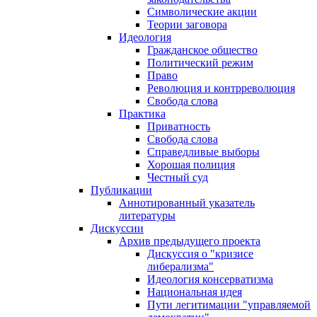
Символические акции
Теории заговора
Идеология
Гражданское общество
Политический режим
Право
Революция и контрреволюция
Свобода слова
Практика
Приватность
Свобода слова
Справедливые выборы
Хорошая полиция
Честный суд
Публикации
Аннотированный указатель
литературы
Дискуссии
Архив предыдущего проекта
Дискуссия о "кризисе
либерализма"
Идеология консерватизма
Национальная идея
Пути легитимации "управляемой