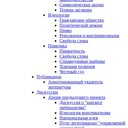
Символические акции
Теории заговора
Идеология
Гражданское общество
Политический режим
Право
Революция и контрреволюция
Свобода слова
Практика
Приватность
Свобода слова
Справедливые выборы
Хорошая полиция
Честный суд
Публикации
Аннотированный указатель
литературы
Дискуссии
Архив предыдущего проекта
Дискуссия о "кризисе
либерализма"
Идеология консерватизма
Национальная идея
Пути легитимации "управляемой