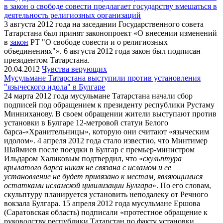
в закон о свободе совести предлагает государству вмешаться в
деятельность религиозных организаций
3 августа 2012 года на заседании Государственного совета
Татарстана был принят законопроект «О внесении изменений
в
закон
РТ "О свободе совести и о религиозных
объединениях"». 6 августа 2012 года закон был подписан
президентом Татарстана.
20.04.2012
Чувства верующих
Мусульмане Татарстана выступили против установления
"языческого идола" в Булгаре
24 марта 2012 года мусульмане Татарстана начали сбор
подписей под обращением к президенту республики Рустаму
Минниханову. В своем обращении жители выступают против
установки в Булгаре 12-метровой статуи Белого
барса-«Хранительницы», которую они считают «языческим
идолом». 4 апреля 2012 года стало известно, что Минтимер
Шаймиев после поездки в Булгар с премьер-министром
Ильдаром Халиковым подтвердил, что «
скульптура
крылатого барса никак не связана с исламом и ее
установление не будет привязано к местам, являющимися
остатками исламской цивилизации Булгара
». По его словам,
скульптуру планируется установить неподалеку от Речного
вокзала Булгара. 15 апреля 2012 года мусульмане Ершова
(Саратовская область) подписали «протестное обращение к
руководству республики Татарстан по факту установки