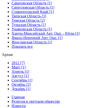
Саратовская Область [1]
Свердловская Область [1]
Ставропольский Край [1]
Тверская Область [3]
Томская Область [2]
Тульская Область [1]
Ульяновская Область [1]
Ханты-Мансийский Авт. Окр. - Югра [2]
Ямало-Ненецкий Авт. Окр. [1]
Ярославская Область [1]
Показать все
Архив
2012 [7]
Март [1]
Апрель [1]
Август [1]
Сентябрь [1]
Октябрь [2]
Декабрь [1]
Главная
Религия в светском обществе
Новости