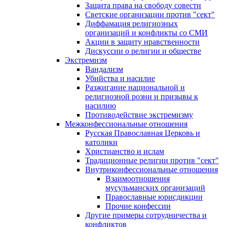
Защита права на свободу совести
Светские организации против "сект"
Диффамация религиозных
организаций и конфликты со СМИ
Акции в защиту нравственности
Дискуссии о религии и обществе
Экстремизм
Вандализм
Убийства и насилие
Разжигание национальной и
религиозной розни и призывы к
насилию
Противодействие экстремизму
Межконфессиональные отношения
Русская Православная Церковь и
католики
Христианство и ислам
Традиционные религии против "сект"
Внутриконфессиональные отношения
Взаимоотношения
мусульманских организаций
Православные юрисдикции
Прочие конфессии
Другие примеры сотрудничества и
конфликтов