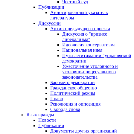
Честный суд
Публикации
Аннотированный указатель
литературы
Дискуссии
Архив предыдущего проекта
Дискуссия о "кризисе
либерализма"
Идеология консерватизма
Национальная идея
Пути легитимации "управляемой
демократии"
Ужесточение уголовного и
уголовно-процесуального
законодательства
Барометр демократии
Гражданское общество
Политический режим
Право
Революция и оппозиция
Свобода слова
Язык вражды
Новости
Публикации
Документы других организаций