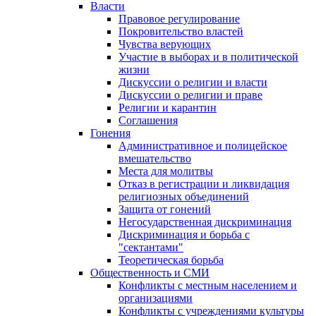
Власти
Правовое регулирование
Покровительство властей
Чувства верующих
Участие в выборах и в политической
жизни
Дискуссии о религии и власти
Дискуссии о религии и праве
Религии и карантин
Соглашения
Гонения
Административное и полицейское
вмешательство
Места для молитвы
Отказ в регистрации и ликвидация
религиозных объединений
Защита от гонений
Негосударственная дискриминация
Дискриминация и борьба с
"сектантами"
Теоретическая борьба
Общественность и СМИ
Конфликты с местным населением и
организациями
Конфликты с учреждениями культуры