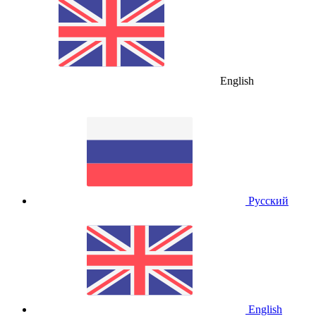
English
Русский
English