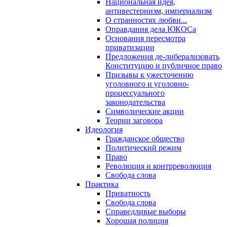
Национальная идея,
антивестернизм, империализм
О странностях любви...
Оправдания дела ЮКОСа
Основания пересмотра
приватизации
Предложения де-либерализовать
Конституцию и публичное право
Призывы к ужесточению
уголовного и уголовно-
процессуального
законодательства
Символические акции
Теории заговора
Идеология
Гражданское общество
Политический режим
Право
Революция и контрреволюция
Свобода слова
Практика
Приватность
Свобода слова
Справедливые выборы
Хорошая полиция