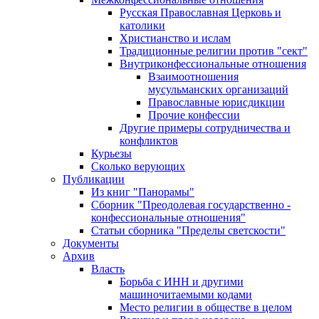
Русская Православная Церковь и
католики
Христианство и ислам
Традиционные религии против "сект"
Внутриконфессиональные отношения
Взаимоотношения
мусульманских организаций
Православные юрисдикции
Прочие конфессии
Другие примеры сотрудничества и
конфликтов
Курьезы
Сколько верующих
Публикации
Из книг "Панорамы"
Сборник "Преодолевая государственно -
конфессиональные отношения"
Статьи сборника "Пределы светскости"
Документы
Архив
Власть
Борьба с ИНН и другими
машиночитаемыми кодами
Место религии в обществе в целом