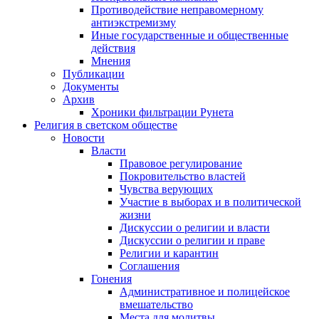
Противодействие неправомерному
антиэкстремизму
Иные государственные и общественные
действия
Мнения
Публикации
Документы
Архив
Хроники фильтрации Рунета
Религия в светском обществе
Новости
Власти
Правовое регулирование
Покровительство властей
Чувства верующих
Участие в выборах и в политической
жизни
Дискуссии о религии и власти
Дискуссии о религии и праве
Религии и карантин
Соглашения
Гонения
Административное и полицейское
вмешательство
Места для молитвы