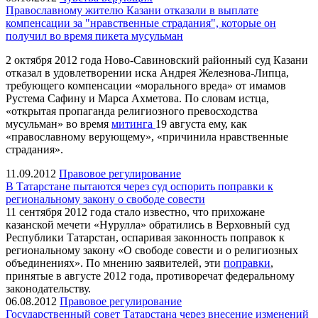
Православному жителю Казани отказали в выплате
компенсации за "нравственные страдания", которые он
получил во время пикета мусульман
2 октября 2012 года Ново-Савиновский районный суд Казани
отказал в удовлетворении иска Андрея Железнова-Липца,
требующего компенсации «морального вреда» от имамов
Рустема Сафину и Марса Ахметова. По словам истца,
«открытая пропаганда религиозного превосходства
мусульман» во время
митинга
19 августа ему, как
«православному верующему», «причинила нравственные
страдания».
11.09.2012
Правовое регулирование
В Татарстане пытаются через суд оспорить поправки к
региональному закону о свободе совести
11 сентября 2012 года стало известно, что прихожане
казанской мечети «Нурулла» обратились в Верховный суд
Республики Татарстан, оспаривая законность поправок к
региональному закону «О свободе совести и о религиозных
объединениях». По мнению заявителей, эти
поправки
,
принятые в августе 2012 года, противоречат федеральному
законодательству.
06.08.2012
Правовое регулирование
Государственный совет Татарстана через внесение изменений