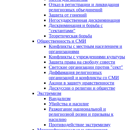
Отказ в регистрации и ликвидация
религиозных объединений
Защита от гонений
Негосударственная дискриминация
Дискриминация и борьба с
"сектантами"
Теоретическая борьба
Общественность и СМИ
Конфликты с местным населением и
организациями
Конфликты с учреждениями культуры
Защита права на свободу совести
Светские организации против "сект"
Диффамация религиозных
организаций и конфликты со СМИ
Акции в защиту нравственности
Дискуссии о религии и обществе
Экстремизм
Вандализм
Убийства и насилие
Разжигание национальной и
религиозной розни и призывы к
насилию
Противодействие экстремизму
Межконфессиональные отношения