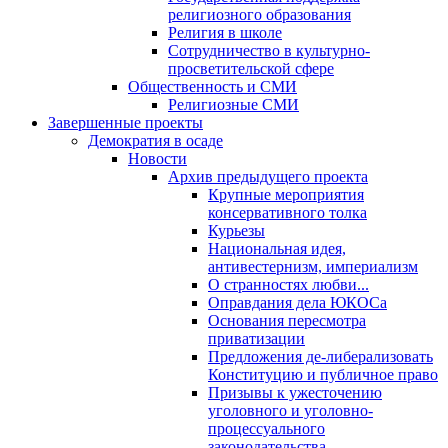
религиозного образования
Религия в школе
Сотрудничество в культурно-
просветительской сфере
Общественность и СМИ
Религиозные СМИ
Завершенные проекты
Демократия в осаде
Новости
Архив предыдущего проекта
Крупные мероприятия
консервативного толка
Курьезы
Национальная идея,
антивестернизм, империализм
О странностях любви...
Оправдания дела ЮКОСа
Основания пересмотра
приватизации
Предложения де-либерализовать
Конституцию и публичное право
Призывы к ужесточению
уголовного и уголовно-
процессуального
законодательства