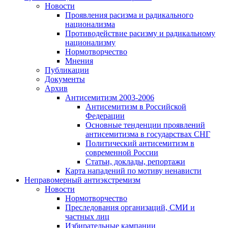
Новости
Проявления расизма и радикального
национализма
Противодействие расизму и радикальному
национализму
Нормотворчество
Мнения
Публикации
Документы
Архив
Антисемитизм 2003-2006
Антисемитизм в Российской
Федерации
Основные тенденции проявлений
антисемитизма в государствах СНГ
Политический антисемитизм в
современной России
Статьи, доклады, репортажи
Карта нападений по мотиву ненависти
Неправомерный антиэкстремизм
Новости
Нормотворчество
Преследования организаций, СМИ и
частных лиц
Избирательные кампании