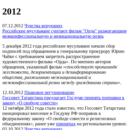
2012
07.12.2012
Чувства верующих
Российские мусульмане считают фильм "Орда" разжигающим
межконфессиональную и межнациональную рознь
5 декабря 2012 года российские мусульмане начали сбор
подписей под обращением к генеральному прокурору Юрию
Чайке с требованием
запретить распространение
художественного фильма «Орда».
По мнению авторов
обращения, указанный фильм «
способствует пропаганде
жестокости, дезориентации и дезинформированию
общества, разжиганию межнациональной и
межконфессиональной розни между гражданами страны
».
12.10.2012
Правовое регулирование
Госсовет Татарстана предлагает Госдуме принять поправки к
закону «О свободе совести»
12 октября 2012 года стало известно, что Госсовет Татарстана
инициировал внесение в Госдуму РФ поправок к
федеральному закону «О свободе совести и религиозных
объединениях», ранее уже
принятых
на региональном уровне.
03.10.2012
Чувства верующих