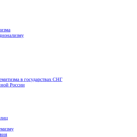
лизма
ционализму
емитизма в государствах СНГ
нной России
 лиц
емизму
вия