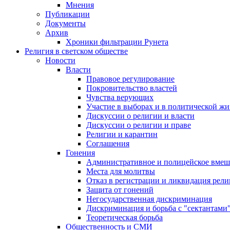
Мнения
Публикации
Документы
Архив
Хроники фильтрации Рунета
Религия в светском обществе
Новости
Власти
Правовое регулирование
Покровительство властей
Чувства верующих
Участие в выборах и в политической ж
Дискуссии о религии и власти
Дискуссии о религии и праве
Религии и карантин
Соглашения
Гонения
Административное и полицейское вмеш
Места для молитвы
Отказ в регистрации и ликвидация рел
Защита от гонений
Негосударственная дискриминация
Дискриминация и борьба с "сектантами
Теоретическая борьба
Общественность и СМИ