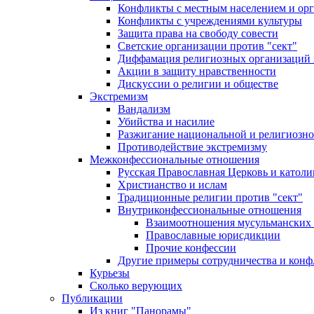
Конфликты с местным населением и ор
Конфликты с учреждениями культуры
Защита права на свободу совести
Светские организации против "сект"
Диффамация религиозных организаций
Акции в защиту нравственности
Дискуссии о религии и обществе
Экстремизм
Вандализм
Убийства и насилие
Разжигание национальной и религиозно
Противодействие экстремизму
Межконфессиональные отношения
Русская Православная Церковь и католи
Христианство и ислам
Традиционные религии против "сект"
Внутриконфессиональные отношения
Взаимоотношения мусульманских 
Православные юрисдикции
Прочие конфессии
Другие примеры сотрудничества и конф
Курьезы
Сколько верующих
Публикации
Из книг "Панорамы"