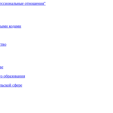
фессиональные отношения"
мыми кодами
ство
ве
го образования
льской сфере