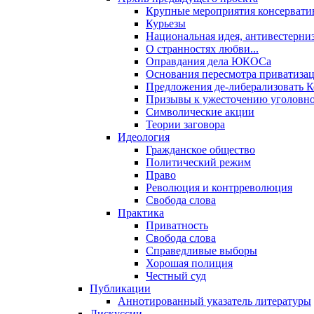
Крупные мероприятия консервати
Курьезы
Национальная идея, антивестерни
О странностях любви...
Оправдания дела ЮКОСа
Основания пересмотра приватиза
Предложения де-либерализовать 
Призывы к ужесточению уголовног
Символические акции
Теории заговора
Идеология
Гражданское общество
Политический режим
Право
Революция и контрреволюция
Свобода слова
Практика
Приватность
Свобода слова
Справедливые выборы
Хорошая полиция
Честный суд
Публикации
Аннотированный указатель литературы
Дискуссии