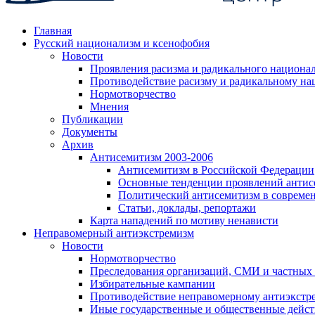
Главная
Русский национализм и ксенофобия
Новости
Проявления расизма и радикального национа
Противодействие расизму и радикальному на
Нормотворчество
Мнения
Публикации
Документы
Архив
Антисемитизм 2003-2006
Антисемитизм в Российской Федерации
Основные тенденции проявлений антис
Политический антисемитизм в совреме
Статьи, доклады, репортажи
Карта нападений по мотиву ненависти
Неправомерный антиэкстремизм
Новости
Нормотворчество
Преследования организаций, СМИ и частных
Избирательные кампании
Противодействие неправомерному антиэкстр
Иные государственные и общественные дейст