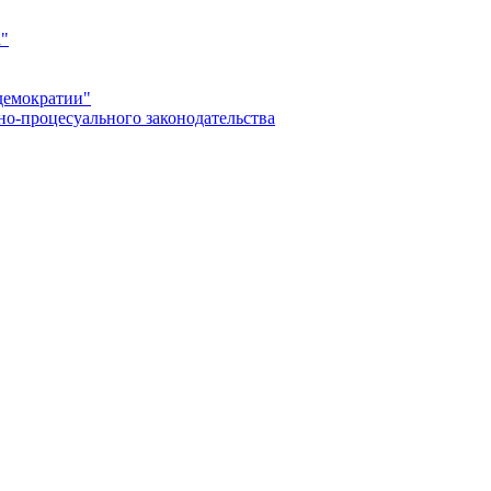
а"
демократии"
но-процесуального законодательства