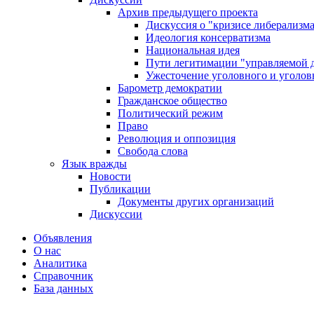
Архив предыдущего проекта
Дискуссия о "кризисе либерализм
Идеология консерватизма
Национальная идея
Пути легитимации "управляемой 
Ужесточение уголовного и уголов
Барометр демократии
Гражданское общество
Политический режим
Право
Революция и оппозиция
Свобода слова
Язык вражды
Новости
Публикации
Документы других организаций
Дискуссии
Объявления
О нас
Аналитика
Справочник
База данных