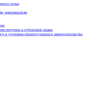
вного толка
зм, империализм
ции
Конституцию и публичное право
о и уголовно-процессуального законодательства