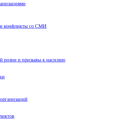
ганизациями
 и конфликты со СМИ
й розни и призывы к насилию
ки
организаций
ликтов