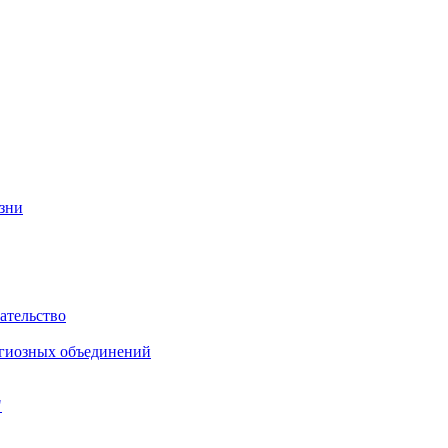
изни
ательство
игиозных объединений
"