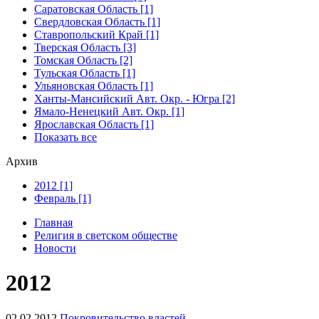
Саратовская Область [1]
Свердловская Область [1]
Ставропольский Край [1]
Тверская Область [3]
Томская Область [2]
Тульская Область [1]
Ульяновская Область [1]
Ханты-Мансийский Авт. Окр. - Югра [2]
Ямало-Ненецкий Авт. Окр. [1]
Ярославская Область [1]
Показать все
Архив
2012 [1]
Февраль [1]
Главная
Религия в светском обществе
Новости
2012
02.02.2012
Покровительство властей