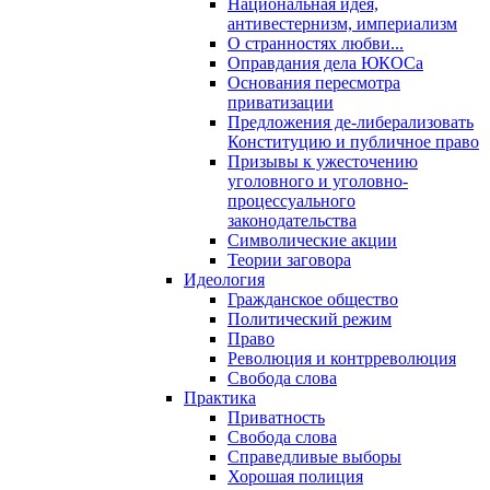
Национальная идея,
антивестернизм, империализм
О странностях любви...
Оправдания дела ЮКОСа
Основания пересмотра
приватизации
Предложения де-либерализовать
Конституцию и публичное право
Призывы к ужесточению
уголовного и уголовно-
процессуального
законодательства
Символические акции
Теории заговора
Идеология
Гражданское общество
Политический режим
Право
Революция и контрреволюция
Свобода слова
Практика
Приватность
Свобода слова
Справедливые выборы
Хорошая полиция