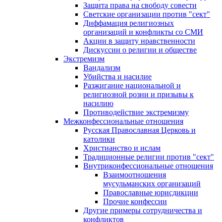
Защита права на свободу совести
Светские организации против "сект"
Диффамация религиозных
организаций и конфликты со СМИ
Акции в защиту нравственности
Дискуссии о религии и обществе
Экстремизм
Вандализм
Убийства и насилие
Разжигание национальной и
религиозной розни и призывы к
насилию
Противодействие экстремизму
Межконфессиональные отношения
Русская Православная Церковь и
католики
Христианство и ислам
Традиционные религии против "сект"
Внутриконфессиональные отношения
Взаимоотношения
мусульманских организаций
Православные юрисдикции
Прочие конфессии
Другие примеры сотрудничества и
конфликтов