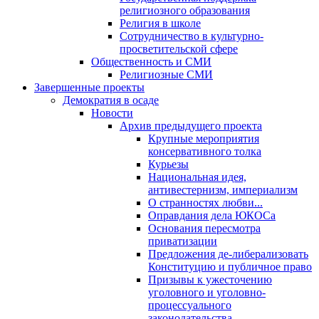
религиозного образования
Религия в школе
Сотрудничество в культурно-
просветительской сфере
Общественность и СМИ
Религиозные СМИ
Завершенные проекты
Демократия в осаде
Новости
Архив предыдущего проекта
Крупные мероприятия
консервативного толка
Курьезы
Национальная идея,
антивестернизм, империализм
О странностях любви...
Оправдания дела ЮКОСа
Основания пересмотра
приватизации
Предложения де-либерализовать
Конституцию и публичное право
Призывы к ужесточению
уголовного и уголовно-
процессуального
законодательства