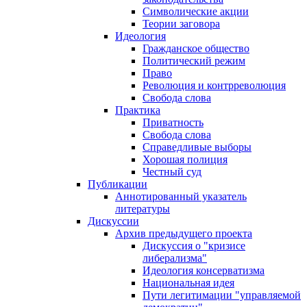
Символические акции
Теории заговора
Идеология
Гражданское общество
Политический режим
Право
Революция и контрреволюция
Свобода слова
Практика
Приватность
Свобода слова
Справедливые выборы
Хорошая полиция
Честный суд
Публикации
Аннотированный указатель
литературы
Дискуссии
Архив предыдущего проекта
Дискуссия о "кризисе
либерализма"
Идеология консерватизма
Национальная идея
Пути легитимации "управляемой