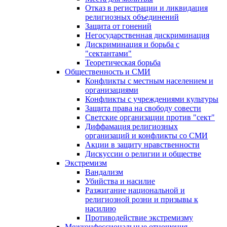
Отказ в регистрации и ликвидация
религиозных объединений
Защита от гонений
Негосударственная дискриминация
Дискриминация и борьба с
"сектантами"
Теоретическая борьба
Общественность и СМИ
Конфликты с местным населением и
организациями
Конфликты с учреждениями культуры
Защита права на свободу совести
Светские организации против "сект"
Диффамация религиозных
организаций и конфликты со СМИ
Акции в защиту нравственности
Дискуссии о религии и обществе
Экстремизм
Вандализм
Убийства и насилие
Разжигание национальной и
религиозной розни и призывы к
насилию
Противодействие экстремизму
Межконфессиональные отношения