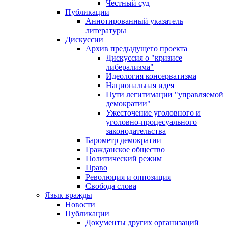
Честный суд
Публикации
Аннотированный указатель
литературы
Дискуссии
Архив предыдущего проекта
Дискуссия о "кризисе
либерализма"
Идеология консерватизма
Национальная идея
Пути легитимации "управляемой
демократии"
Ужесточение уголовного и
уголовно-процесуального
законодательства
Барометр демократии
Гражданское общество
Политический режим
Право
Революция и оппозиция
Свобода слова
Язык вражды
Новости
Публикации
Документы других организаций