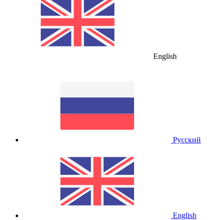
English
Русский
English