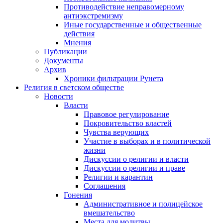
Противодействие неправомерному
антиэкстремизму
Иные государственные и общественные
действия
Мнения
Публикации
Документы
Архив
Хроники фильтрации Рунета
Религия в светском обществе
Новости
Власти
Правовое регулирование
Покровительство властей
Чувства верующих
Участие в выборах и в политической
жизни
Дискуссии о религии и власти
Дискуссии о религии и праве
Религии и карантин
Соглашения
Гонения
Административное и полицейское
вмешательство
Места для молитвы