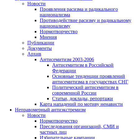
Новости
Проявления расизма и радикального
национализма
Противодействие расизму и радикальному
национализму
Нормотворчество
Мнения
Публикации
Документы
Архив
Антисемитизм 2003-2006
Антисемитизм в Российской
Федерации
Основные тенденции проявлений
антисемитизма в государствах СНГ
Политический антисемитизм в
современной России
Статьи, доклады, репортажи
Карта нападений по мотиву ненависти
Неправомерный антиэкстремизм
Новости
Нормотворчество
Преследования организаций, СМИ и
частных лиц
Избирательные кампании