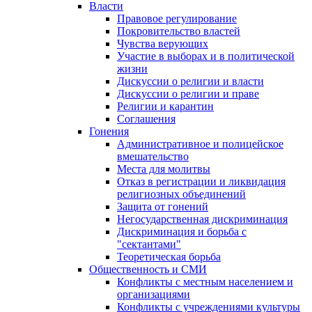
Власти
Правовое регулирование
Покровительство властей
Чувства верующих
Участие в выборах и в политической
жизни
Дискуссии о религии и власти
Дискуссии о религии и праве
Религии и карантин
Соглашения
Гонения
Административное и полицейское
вмешательство
Места для молитвы
Отказ в регистрации и ликвидация
религиозных объединений
Защита от гонений
Негосударственная дискриминация
Дискриминация и борьба с
"сектантами"
Теоретическая борьба
Общественность и СМИ
Конфликты с местным населением и
организациями
Конфликты с учреждениями культуры