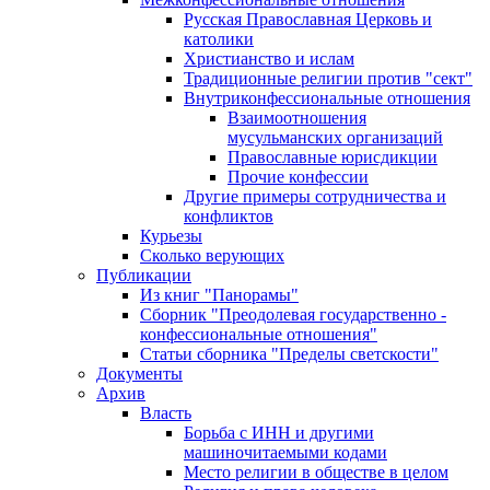
Русская Православная Церковь и
католики
Христианство и ислам
Традиционные религии против "сект"
Внутриконфессиональные отношения
Взаимоотношения
мусульманских организаций
Православные юрисдикции
Прочие конфессии
Другие примеры сотрудничества и
конфликтов
Курьезы
Сколько верующих
Публикации
Из книг "Панорамы"
Сборник "Преодолевая государственно -
конфессиональные отношения"
Статьи сборника "Пределы светскости"
Документы
Архив
Власть
Борьба с ИНН и другими
машиночитаемыми кодами
Место религии в обществе в целом