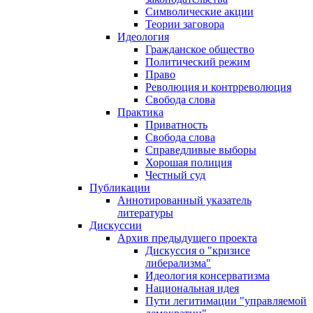
Символические акции
Теории заговора
Идеология
Гражданское общество
Политический режим
Право
Революция и контрреволюция
Свобода слова
Практика
Приватность
Свобода слова
Справедливые выборы
Хорошая полиция
Честный суд
Публикации
Аннотированный указатель
литературы
Дискуссии
Архив предыдущего проекта
Дискуссия о "кризисе
либерализма"
Идеология консерватизма
Национальная идея
Пути легитимации "управляемой