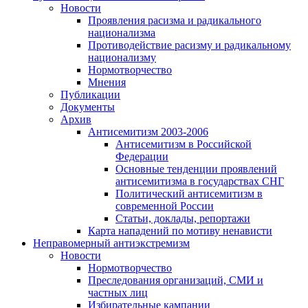
Новости
Проявления расизма и радикального
национализма
Противодействие расизму и радикальному
национализму
Нормотворчество
Мнения
Публикации
Документы
Архив
Антисемитизм 2003-2006
Антисемитизм в Российской
Федерации
Основные тенденции проявлений
антисемитизма в государствах СНГ
Политический антисемитизм в
современной России
Статьи, доклады, репортажи
Карта нападений по мотиву ненависти
Неправомерный антиэкстремизм
Новости
Нормотворчество
Преследования организаций, СМИ и
частных лиц
Избирательные кампании