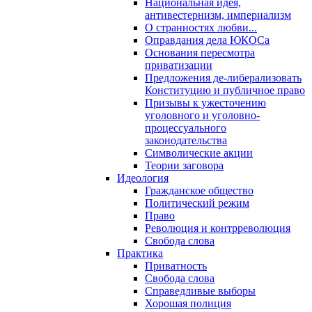
Национальная идея,
антивестернизм, империализм
О странностях любви...
Оправдания дела ЮКОСа
Основания пересмотра
приватизации
Предложения де-либерализовать
Конституцию и публичное право
Призывы к ужесточению
уголовного и уголовно-
процессуального
законодательства
Символические акции
Теории заговора
Идеология
Гражданское общество
Политический режим
Право
Революция и контрреволюция
Свобода слова
Практика
Приватность
Свобода слова
Справедливые выборы
Хорошая полиция