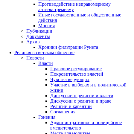
Противодействие неправомерному
антиэкстремизму
Иные государственные и общественные
действия
Мнения
Публикации
Документы
Архив
Хроники фильтрации Рунета
Религия в светском обществе
Новости
Власти
Правовое регулирование
Покровительство властей
Чувства верующих
Участие в выборах и в политической
жизни
Дискуссии о религии и власти
Дискуссии о религии и праве
Религии и карантин
Соглашения
Гонения
Административное и полицейское
вмешательство
Места для молитвы