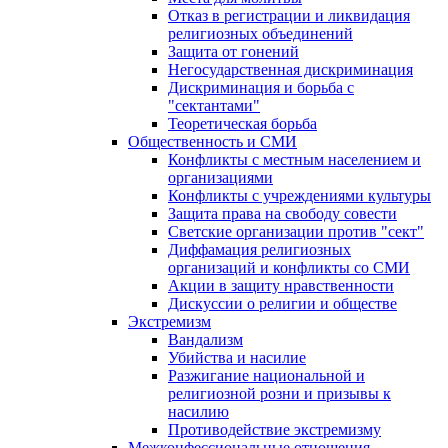
Отказ в регистрации и ликвидация
религиозных объединений
Защита от гонений
Негосударственная дискриминация
Дискриминация и борьба с
"сектантами"
Теоретическая борьба
Общественность и СМИ
Конфликты с местным населением и
организациями
Конфликты с учреждениями культуры
Защита права на свободу совести
Светские организации против "сект"
Диффамация религиозных
организаций и конфликты со СМИ
Акции в защиту нравственности
Дискуссии о религии и обществе
Экстремизм
Вандализм
Убийства и насилие
Разжигание национальной и
религиозной розни и призывы к
насилию
Противодействие экстремизму
Межконфессиональные отношения