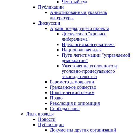
Честный суд
Публикации
Аннотированный указатель
литературы
Дискуссии
Архив предыдущего проекта
Дискуссия о "кризисе
либерализма"
Идеология консерватизма
Национальная идея
Пути легитимации "управляемой
демократии"
Ужесточение уголовного и
уголовно-процесуального
законодательства
Барометр демократии
Гражданское общество
Политический режим
Право
Революция и оппозиция
Свобода слова
Язык вражды
Новости
Публикации
Документы других организаций