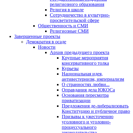
религиозного образования
Религия в школе
Сотрудничество в культурно-
просветительской сфере
Общественность и СМИ
Религиозные СМИ
Завершенные проекты
Демократия в осаде
Новости
Архив предыдущего проекта
Крупные мероприятия
консервативного толка
Курьезы
Национальная идея,
антивестернизм, империализм
О странностях любви...
Оправдания дела ЮКОСа
Основания пересмотра
приватизации
Предложения де-либерализовать
Конституцию и публичное право
Призывы к ужесточению
уголовного и уголовно-
процессуального
законодательства