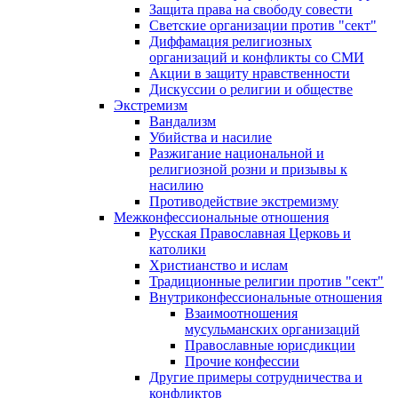
Защита права на свободу совести
Светские организации против "сект"
Диффамация религиозных
организаций и конфликты со СМИ
Акции в защиту нравственности
Дискуссии о религии и обществе
Экстремизм
Вандализм
Убийства и насилие
Разжигание национальной и
религиозной розни и призывы к
насилию
Противодействие экстремизму
Межконфессиональные отношения
Русская Православная Церковь и
католики
Христианство и ислам
Традиционные религии против "сект"
Внутриконфессиональные отношения
Взаимоотношения
мусульманских организаций
Православные юрисдикции
Прочие конфессии
Другие примеры сотрудничества и
конфликтов