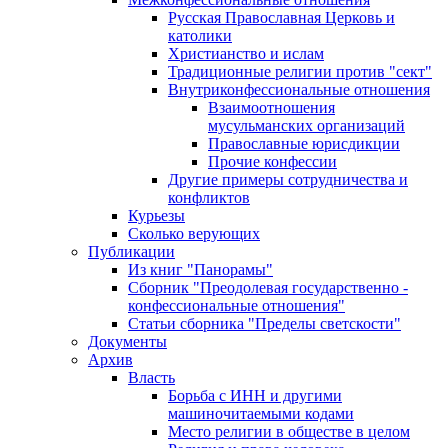
Русская Православная Церковь и
католики
Христианство и ислам
Традиционные религии против "сект"
Внутриконфессиональные отношения
Взаимоотношения
мусульманских организаций
Православные юрисдикции
Прочие конфессии
Другие примеры сотрудничества и
конфликтов
Курьезы
Сколько верующих
Публикации
Из книг "Панорамы"
Сборник "Преодолевая государственно -
конфессиональные отношения"
Статьи сборника "Пределы светскости"
Документы
Архив
Власть
Борьба с ИНН и другими
машиночитаемыми кодами
Место религии в обществе в целом