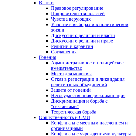
Власти
Правовое регулирование
Покровительство властей
Чувства верующих
Участие в выборах и в политической
жизни
Дискуссии о религии и власти
Дискуссии о религии и праве
Религии и карантин
Соглашения
Гонения
Административное и полицейское
вмешательство
Места для молитвы
Отказ в регистрации и ликвидация
религиозных объединений
Защита от гонений
Негосударственная дискриминация
Дискриминация и борьба с
"сектантами"
Теоретическая борьба
Общественность и СМИ
Конфликты с местным населением и
организациями
Конфликты с учреждениями культуры