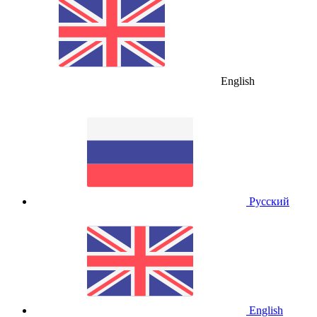
English
Русский
English