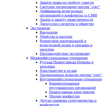
Защита права на свободу совести
Светские организации против "сект"
Диффамация религиозных
организаций и конфликты со СМИ
Акции в защиту нравственности
Дискуссии о религии и обществе
Экстремизм
Вандализм
Убийства и насилие
Разжигание национальной и
религиозной розни и призывы к
насилию
Противодействие экстремизму
Межконфессиональные отношения
Русская Православная Церковь и
католики
Христианство и ислам
Традиционные религии против "сект"
Внутриконфессиональные отношения
Взаимоотношения
мусульманских организаций
Православные юрисдикции
Прочие конфессии
Другие примеры сотрудничества и
конфликтов