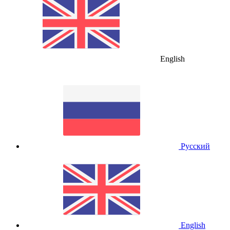
English
Русский
English