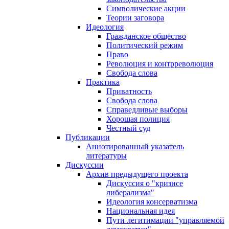
Символические акции
Теории заговора
Идеология
Гражданское общество
Политический режим
Право
Революция и контрреволюция
Свобода слова
Практика
Приватность
Свобода слова
Справедливые выборы
Хорошая полиция
Честный суд
Публикации
Аннотированный указатель
литературы
Дискуссии
Архив предыдущего проекта
Дискуссия о "кризисе
либерализма"
Идеология консерватизма
Национальная идея
Пути легитимации "управляемой