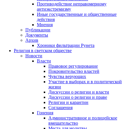
Противодействие неправомерному
антиэкстремизму
Иные государственные и общественные
действия
Мнения
Публикации
Документы
Архив
Хроники фильтрации Рунета
Религия в светском обществе
Новости
Власти
Правовое регулирование
Покровительство властей
Чувства верующих
Участие в выборах и в политической
жизни
Дискуссии о религии и власти
Дискуссии о религии и праве
Религии и карантин
Соглашения
Гонения
Административное и полицейское
вмешательство
Места для молитвы