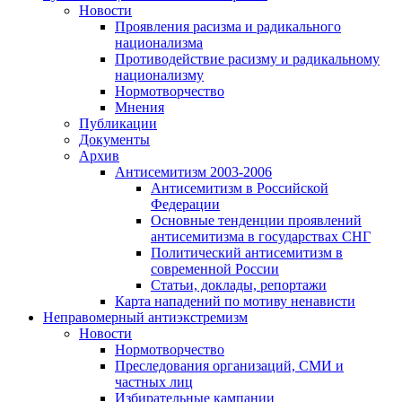
Новости
Проявления расизма и радикального
национализма
Противодействие расизму и радикальному
национализму
Нормотворчество
Мнения
Публикации
Документы
Архив
Антисемитизм 2003-2006
Антисемитизм в Российской
Федерации
Основные тенденции проявлений
антисемитизма в государствах СНГ
Политический антисемитизм в
современной России
Статьи, доклады, репортажи
Карта нападений по мотиву ненависти
Неправомерный антиэкстремизм
Новости
Нормотворчество
Преследования организаций, СМИ и
частных лиц
Избирательные кампании