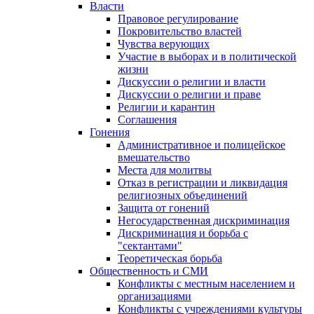
Власти
Правовое регулирование
Покровительство властей
Чувства верующих
Участие в выборах и в политической
жизни
Дискуссии о религии и власти
Дискуссии о религии и праве
Религии и карантин
Соглашения
Гонения
Административное и полицейское
вмешательство
Места для молитвы
Отказ в регистрации и ликвидация
религиозных объединений
Защита от гонений
Негосударственная дискриминация
Дискриминация и борьба с
"сектантами"
Теоретическая борьба
Общественность и СМИ
Конфликты с местным населением и
организациями
Конфликты с учреждениями культуры