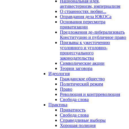
Национальная идея,
антивестернизм, империализм
О странностях любви...
Оправдания дела ЮКОСа
Основания пересмотра
приватизации
Предложения де-либерализовать
Конституцию и публичное право
Призывы к ужесточению
уголовного и уголовно-
процессуального
законодательства
Символические акции
Теории заговора
Идеология
Гражданское общество
Политический режим
Право
Революция и контрреволюция
Свобода слова
Практика
Приватность
Свобода слова
Справедливые выборы
Хорошая полиция