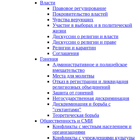
Власти
Правовое регулирование
Покровительство властей
Чувства верующих
Участие в выборах и в политической
жизни
Дискуссии о религии и власти
Дискуссии о религии и праве
Религии и карантин
Соглашения
Гонения
Административное и полицейское
вмешательство
Места для молитвы
Отказ в регистрации и ликвидация
религиозных объединений
Защита от гонений
Негосударственная дискриминация
Дискриминация и борьба с
"сектантами"
Теоретическая борьба
Общественность и СМИ
Конфликты с местным населением и
организациями
Конфликты с учреждениями культуры