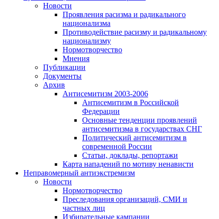
Новости
Проявления расизма и радикального
национализма
Противодействие расизму и радикальному
национализму
Нормотворчество
Мнения
Публикации
Документы
Архив
Антисемитизм 2003-2006
Антисемитизм в Российской
Федерации
Основные тенденции проявлений
антисемитизма в государствах СНГ
Политический антисемитизм в
современной России
Статьи, доклады, репортажи
Карта нападений по мотиву ненависти
Неправомерный антиэкстремизм
Новости
Нормотворчество
Преследования организаций, СМИ и
частных лиц
Избирательные кампании