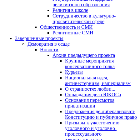
религиозного образования
Религия в школе
Сотрудничество в культурно-
просветительской сфере
Общественность и СМИ
Религиозные СМИ
Завершенные проекты
Демократия в осаде
Новости
Архив предыдущего проекта
Крупные мероприятия
консервативного толка
Курьезы
Национальная идея,
антивестернизм, империализм
О странностях любви...
Оправдания дела ЮКОСа
Основания пересмотра
приватизации
Предложения де-либерализовать
Конституцию и публичное право
Призывы к ужесточению
уголовного и уголовно-
процессуального
законодательства