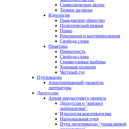
Символические акции
Теории заговора
Идеология
Гражданское общество
Политический режим
Право
Революция и контрреволюция
Свобода слова
Практика
Приватность
Свобода слова
Справедливые выборы
Хорошая полиция
Честный суд
Публикации
Аннотированный указатель
литературы
Дискуссии
Архив предыдущего проекта
Дискуссия о "кризисе
либерализма"
Идеология консерватизма
Национальная идея
Пути легитимации "управляемой