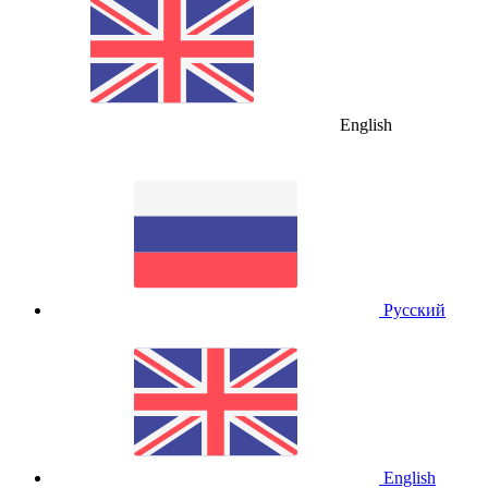
English
Русский
English