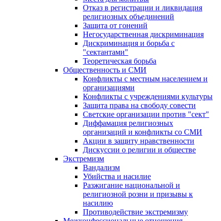
Отказ в регистрации и ликвидация
религиозных объединений
Защита от гонений
Негосударственная дискриминация
Дискриминация и борьба с
"сектантами"
Теоретическая борьба
Общественность и СМИ
Конфликты с местным населением и
организациями
Конфликты с учреждениями культуры
Защита права на свободу совести
Светские организации против "сект"
Диффамация религиозных
организаций и конфликты со СМИ
Акции в защиту нравственности
Дискуссии о религии и обществе
Экстремизм
Вандализм
Убийства и насилие
Разжигание национальной и
религиозной розни и призывы к
насилию
Противодействие экстремизму
Межконфессиональные отношения