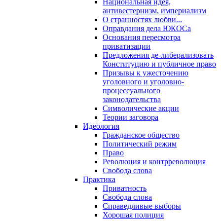
Национальная идея,
антивестернизм, империализм
О странностях любви...
Оправдания дела ЮКОСа
Основания пересмотра
приватизации
Предложения де-либерализовать
Конституцию и публичное право
Призывы к ужесточению
уголовного и уголовно-
процессуального
законодательства
Символические акции
Теории заговора
Идеология
Гражданское общество
Политический режим
Право
Революция и контрреволюция
Свобода слова
Практика
Приватность
Свобода слова
Справедливые выборы
Хорошая полиция