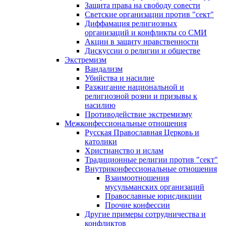
Защита права на свободу совести
Светские организации против "сект"
Диффамация религиозных
организаций и конфликты со СМИ
Акции в защиту нравственности
Дискуссии о религии и обществе
Экстремизм
Вандализм
Убийства и насилие
Разжигание национальной и
религиозной розни и призывы к
насилию
Противодействие экстремизму
Межконфессиональные отношения
Русская Православная Церковь и
католики
Христианство и ислам
Традиционные религии против "сект"
Внутриконфессиональные отношения
Взаимоотношения
мусульманских организаций
Православные юрисдикции
Прочие конфессии
Другие примеры сотрудничества и
конфликтов