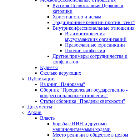
Русская Православная Церковь и
католики
Христианство и ислам
Традиционные религии против "сект"
Внутриконфессиональные отношения
Взаимоотношения
мусульманских организаций
Православные юрисдикции
Прочие конфессии
Другие примеры сотрудничества и
конфликтов
Курьезы
Сколько верующих
Публикации
Из книг "Панорамы"
Сборник "Преодолевая государственно -
конфессиональные отношения"
Статьи сборника "Пределы светскости"
Документы
Архив
Власть
Борьба с ИНН и другими
машиночитаемыми кодами
Место религии в обществе в целом