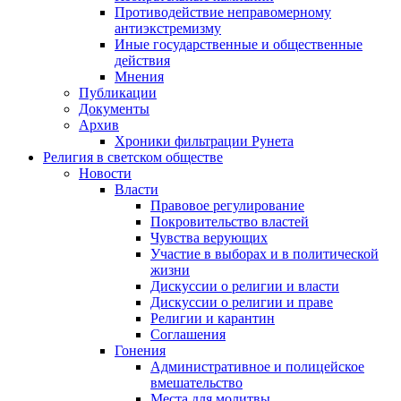
Противодействие неправомерному
антиэкстремизму
Иные государственные и общественные
действия
Мнения
Публикации
Документы
Архив
Хроники фильтрации Рунета
Религия в светском обществе
Новости
Власти
Правовое регулирование
Покровительство властей
Чувства верующих
Участие в выборах и в политической
жизни
Дискуссии о религии и власти
Дискуссии о религии и праве
Религии и карантин
Соглашения
Гонения
Административное и полицейское
вмешательство
Места для молитвы