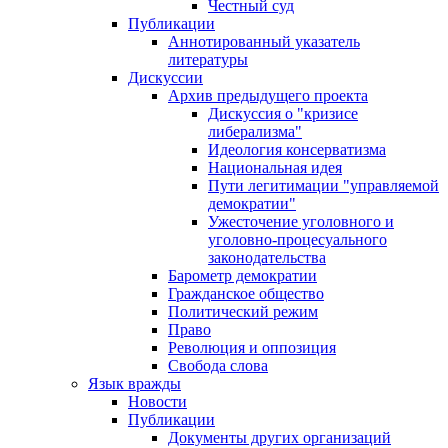
Честный суд
Публикации
Аннотированный указатель
литературы
Дискуссии
Архив предыдущего проекта
Дискуссия о "кризисе
либерализма"
Идеология консерватизма
Национальная идея
Пути легитимации "управляемой
демократии"
Ужесточение уголовного и
уголовно-процесуального
законодательства
Барометр демократии
Гражданское общество
Политический режим
Право
Революция и оппозиция
Свобода слова
Язык вражды
Новости
Публикации
Документы других организаций