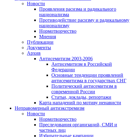
Новости
Проявления расизма и радикального
национализма
Противодействие расизму и радикальному
национализму
Нормотворчество
Мнения
Публикации
Документы
Архив
Антисемитизм 2003-2006
Антисемитизм в Российской
Федерации
Основные тенденции проявлений
антисемитизма в государствах СНГ
Политический антисемитизм в
современной России
Статьи, доклады, репортажи
Карта нападений по мотиву ненависти
Неправомерный антиэкстремизм
Новости
Нормотворчество
Преследования организаций, СМИ и
частных лиц
Избирательные кампании