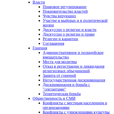
Власти
Правовое регулирование
Покровительство властей
Чувства верующих
Участие в выборах и в политической
жизни
Дискуссии о религии и власти
Дискуссии о религии и праве
Религии и карантин
Соглашения
Гонения
Административное и полицейское
вмешательство
Места для молитвы
Отказ в регистрации и ликвидация
религиозных объединений
Защита от гонений
Негосударственная дискриминация
Дискриминация и борьба с
"сектантами"
Теоретическая борьба
Общественность и СМИ
Конфликты с местным населением и
организациями
Конфликты с учреждениями культуры