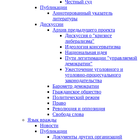
Честный суд
Публикации
Аннотированный указатель
литературы
Дискуссии
Архив предыдущего проекта
Дискуссия о "кризисе
либерализма"
Идеология консерватизма
Национальная идея
Пути легитимации "управляемой
демократии"
Ужесточение уголовного и
уголовно-процесуального
законодательства
Барометр демократии
Гражданское общество
Политический режим
Право
Революция и оппозиция
Свобода слова
Язык вражды
Новости
Публикации
Документы других организаций