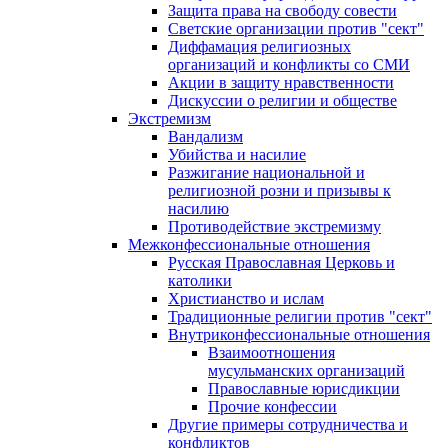
Защита права на свободу совести
Светские организации против "сект"
Диффамация религиозных
организаций и конфликты со СМИ
Акции в защиту нравственности
Дискуссии о религии и обществе
Экстремизм
Вандализм
Убийства и насилие
Разжигание национальной и
религиозной розни и призывы к
насилию
Противодействие экстремизму
Межконфессиональные отношения
Русская Православная Церковь и
католики
Христианство и ислам
Традиционные религии против "сект"
Внутриконфессиональные отношения
Взаимоотношения
мусульманских организаций
Православные юрисдикции
Прочие конфессии
Другие примеры сотрудничества и
конфликтов