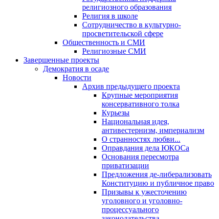
религиозного образования
Религия в школе
Сотрудничество в культурно-
просветительской сфере
Общественность и СМИ
Религиозные СМИ
Завершенные проекты
Демократия в осаде
Новости
Архив предыдущего проекта
Крупные мероприятия
консервативного толка
Курьезы
Национальная идея,
антивестернизм, империализм
О странностях любви...
Оправдания дела ЮКОСа
Основания пересмотра
приватизации
Предложения де-либерализовать
Конституцию и публичное право
Призывы к ужесточению
уголовного и уголовно-
процессуального
законодательства