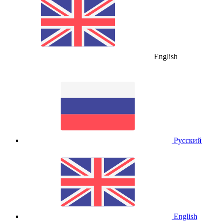
English
Русский
English