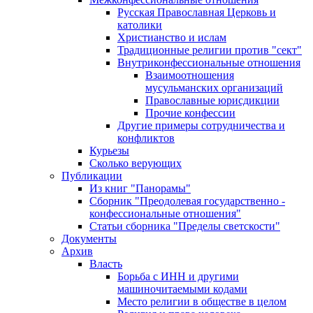
Русская Православная Церковь и
католики
Христианство и ислам
Традиционные религии против "сект"
Внутриконфессиональные отношения
Взаимоотношения
мусульманских организаций
Православные юрисдикции
Прочие конфессии
Другие примеры сотрудничества и
конфликтов
Курьезы
Сколько верующих
Публикации
Из книг "Панорамы"
Сборник "Преодолевая государственно -
конфессиональные отношения"
Статьи сборника "Пределы светскости"
Документы
Архив
Власть
Борьба с ИНН и другими
машиночитаемыми кодами
Место религии в обществе в целом