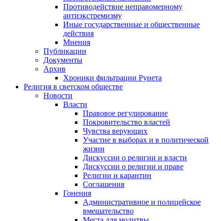
Противодействие неправомерному
антиэкстремизму
Иные государственные и общественные
действия
Мнения
Публикации
Документы
Архив
Хроники фильтрации Рунета
Религия в светском обществе
Новости
Власти
Правовое регулирование
Покровительство властей
Чувства верующих
Участие в выборах и в политической
жизни
Дискуссии о религии и власти
Дискуссии о религии и праве
Религии и карантин
Соглашения
Гонения
Административное и полицейское
вмешательство
Места для молитвы