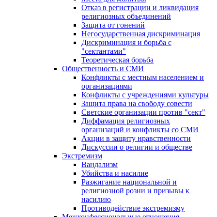
Отказ в регистрации и ликвидация
религиозных объединений
Защита от гонений
Негосударственная дискриминация
Дискриминация и борьба с
"сектантами"
Теоретическая борьба
Общественность и СМИ
Конфликты с местным населением и
организациями
Конфликты с учреждениями культуры
Защита права на свободу совести
Светские организации против "сект"
Диффамация религиозных
организаций и конфликты со СМИ
Акции в защиту нравственности
Дискуссии о религии и обществе
Экстремизм
Вандализм
Убийства и насилие
Разжигание национальной и
религиозной розни и призывы к
насилию
Противодействие экстремизму
Межконфессиональные отношения