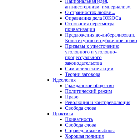
Национальная идея,
антивестернизм, империализм
О странностях любви...
Оправдания дела ЮКОСа
Основания пересмотра
приватизации
Предложения де-либерализовать
Конституцию и публичное право
Призывы к ужесточению
уголовного и уголовно-
процессуального
законодательства
Символические акции
Теории заговора
Идеология
Гражданское общество
Политический режим
Право
Революция и контрреволюция
Свобода слова
Практика
Приватность
Свобода слова
Справедливые выборы
Хорошая полиция