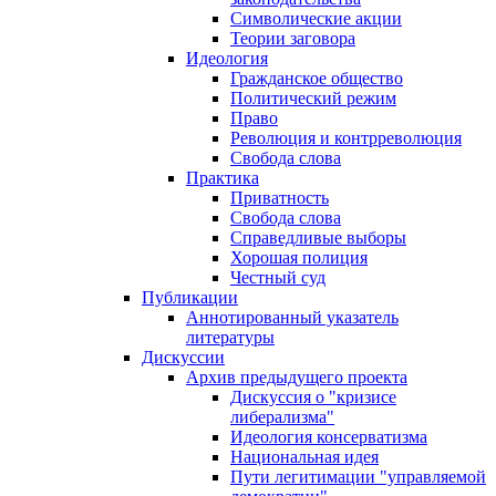
Символические акции
Теории заговора
Идеология
Гражданское общество
Политический режим
Право
Революция и контрреволюция
Свобода слова
Практика
Приватность
Свобода слова
Справедливые выборы
Хорошая полиция
Честный суд
Публикации
Аннотированный указатель
литературы
Дискуссии
Архив предыдущего проекта
Дискуссия о "кризисе
либерализма"
Идеология консерватизма
Национальная идея
Пути легитимации "управляемой