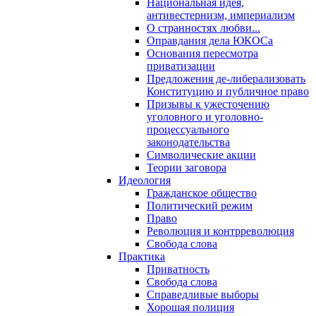
Национальная идея,
антивестернизм, империализм
О странностях любви...
Оправдания дела ЮКОСа
Основания пересмотра
приватизации
Предложения де-либерализовать
Конституцию и публичное право
Призывы к ужесточению
уголовного и уголовно-
процессуального
законодательства
Символические акции
Теории заговора
Идеология
Гражданское общество
Политический режим
Право
Революция и контрреволюция
Свобода слова
Практика
Приватность
Свобода слова
Справедливые выборы
Хорошая полиция