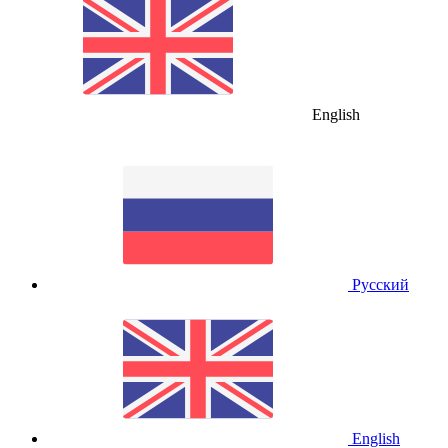
English
Русский
English