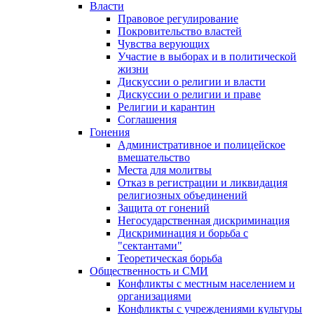
Власти
Правовое регулирование
Покровительство властей
Чувства верующих
Участие в выборах и в политической
жизни
Дискуссии о религии и власти
Дискуссии о религии и праве
Религии и карантин
Соглашения
Гонения
Административное и полицейское
вмешательство
Места для молитвы
Отказ в регистрации и ликвидация
религиозных объединений
Защита от гонений
Негосударственная дискриминация
Дискриминация и борьба с
"сектантами"
Теоретическая борьба
Общественность и СМИ
Конфликты с местным населением и
организациями
Конфликты с учреждениями культуры