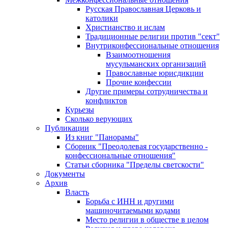
Русская Православная Церковь и
католики
Христианство и ислам
Традиционные религии против "сект"
Внутриконфессиональные отношения
Взаимоотношения
мусульманских организаций
Православные юрисдикции
Прочие конфессии
Другие примеры сотрудничества и
конфликтов
Курьезы
Сколько верующих
Публикации
Из книг "Панорамы"
Сборник "Преодолевая государственно -
конфессиональные отношения"
Статьи сборника "Пределы светскости"
Документы
Архив
Власть
Борьба с ИНН и другими
машиночитаемыми кодами
Место религии в обществе в целом