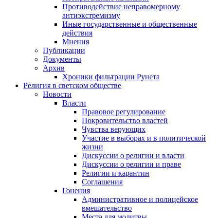
Противодействие неправомерному
антиэкстремизму
Иные государственные и общественные
действия
Мнения
Публикации
Документы
Архив
Хроники фильтрации Рунета
Религия в светском обществе
Новости
Власти
Правовое регулирование
Покровительство властей
Чувства верующих
Участие в выборах и в политической
жизни
Дискуссии о религии и власти
Дискуссии о религии и праве
Религии и карантин
Соглашения
Гонения
Административное и полицейское
вмешательство
Места для молитвы