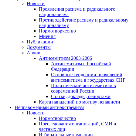
Новости
Проявления расизма и радикального
национализма
Противодействие расизму и радикальному
национализму
Нормотворчество
Мнения
Публикации
Документы
Архив
Антисемитизм 2003-2006
Антисемитизм в Российской
Федерации
Основные тенденции проявлений
антисемитизма в государствах СНГ
Политический антисемитизм в
современной России
Статьи, доклады, репортажи
Карта нападений по мотиву ненависти
Неправомерный антиэкстремизм
Новости
Нормотворчество
Преследования организаций, СМИ и
частных лиц
Избирательные кампании