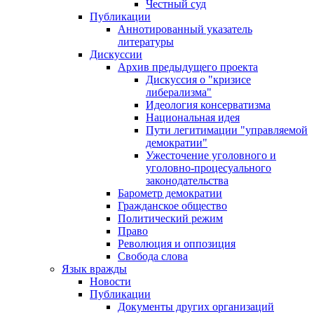
Честный суд
Публикации
Аннотированный указатель
литературы
Дискуссии
Архив предыдущего проекта
Дискуссия о "кризисе
либерализма"
Идеология консерватизма
Национальная идея
Пути легитимации "управляемой
демократии"
Ужесточение уголовного и
уголовно-процесуального
законодательства
Барометр демократии
Гражданское общество
Политический режим
Право
Революция и оппозиция
Свобода слова
Язык вражды
Новости
Публикации
Документы других организаций