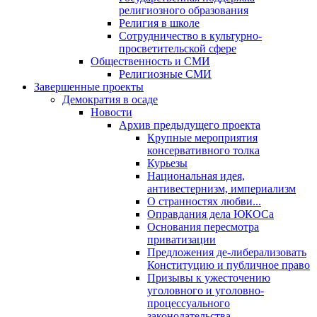
религиозного образования
Религия в школе
Сотрудничество в культурно-
просветительской сфере
Общественность и СМИ
Религиозные СМИ
Завершенные проекты
Демократия в осаде
Новости
Архив предыдущего проекта
Крупные мероприятия
консервативного толка
Курьезы
Национальная идея,
антивестернизм, империализм
О странностях любви...
Оправдания дела ЮКОСа
Основания пересмотра
приватизации
Предложения де-либерализовать
Конституцию и публичное право
Призывы к ужесточению
уголовного и уголовно-
процессуального
законодательства