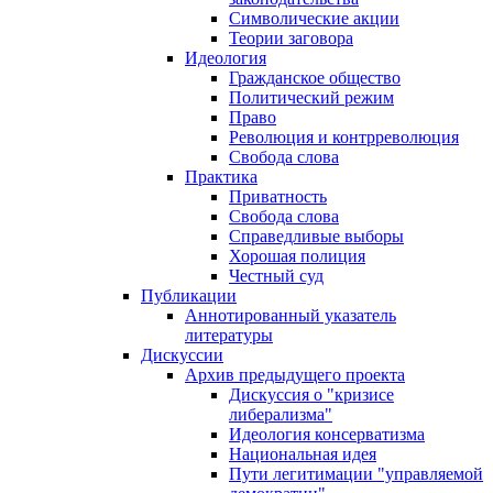
Символические акции
Теории заговора
Идеология
Гражданское общество
Политический режим
Право
Революция и контрреволюция
Свобода слова
Практика
Приватность
Свобода слова
Справедливые выборы
Хорошая полиция
Честный суд
Публикации
Аннотированный указатель
литературы
Дискуссии
Архив предыдущего проекта
Дискуссия о "кризисе
либерализма"
Идеология консерватизма
Национальная идея
Пути легитимации "управляемой