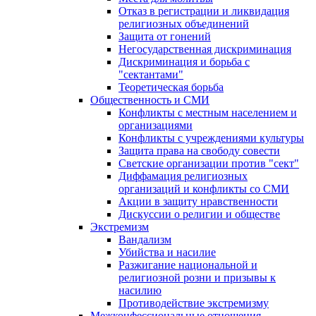
Отказ в регистрации и ликвидация
религиозных объединений
Защита от гонений
Негосударственная дискриминация
Дискриминация и борьба с
"сектантами"
Теоретическая борьба
Общественность и СМИ
Конфликты с местным населением и
организациями
Конфликты с учреждениями культуры
Защита права на свободу совести
Светские организации против "сект"
Диффамация религиозных
организаций и конфликты со СМИ
Акции в защиту нравственности
Дискуссии о религии и обществе
Экстремизм
Вандализм
Убийства и насилие
Разжигание национальной и
религиозной розни и призывы к
насилию
Противодействие экстремизму
Межконфессиональные отношения