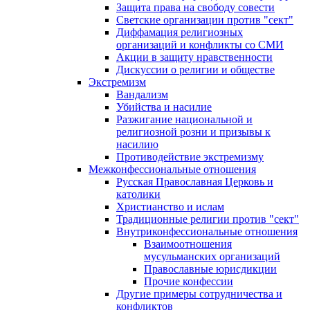
Защита права на свободу совести
Светские организации против "сект"
Диффамация религиозных
организаций и конфликты со СМИ
Акции в защиту нравственности
Дискуссии о религии и обществе
Экстремизм
Вандализм
Убийства и насилие
Разжигание национальной и
религиозной розни и призывы к
насилию
Противодействие экстремизму
Межконфессиональные отношения
Русская Православная Церковь и
католики
Христианство и ислам
Традиционные религии против "сект"
Внутриконфессиональные отношения
Взаимоотношения
мусульманских организаций
Православные юрисдикции
Прочие конфессии
Другие примеры сотрудничества и
конфликтов