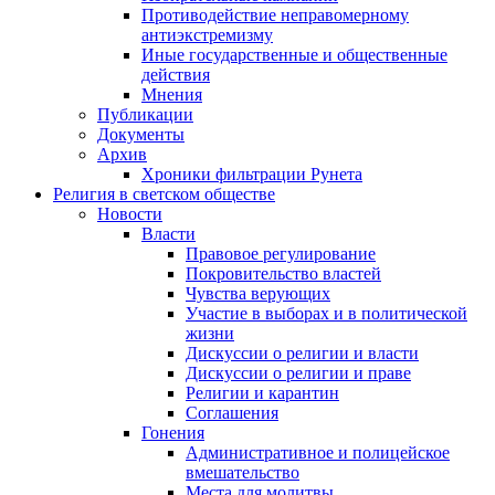
Противодействие неправомерному
антиэкстремизму
Иные государственные и общественные
действия
Мнения
Публикации
Документы
Архив
Хроники фильтрации Рунета
Религия в светском обществе
Новости
Власти
Правовое регулирование
Покровительство властей
Чувства верующих
Участие в выборах и в политической
жизни
Дискуссии о религии и власти
Дискуссии о религии и праве
Религии и карантин
Соглашения
Гонения
Административное и полицейское
вмешательство
Места для молитвы