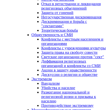
Отказ в регистрации и ликвидация
религиозных объединений
Защита от гонений
Негосударственная дискриминация
Дискриминация и борьба с
"сектантами"
Теоретическая борьба
Общественность и СМИ
Конфликты с местным населением и
организациями
Конфликты с учреждениями культуры
Защита права на свободу совести
Светские организации против "сект"
Диффамация религиозных
организаций и конфликты со СМИ
Акции в защиту нравственности
Дискуссии о религии и обществе
Экстремизм
Вандализм
Убийства и насилие
Разжигание национальной и
религиозной розни и призывы к
насилию
Противодействие экстремизму
Межконфессиональные отношения