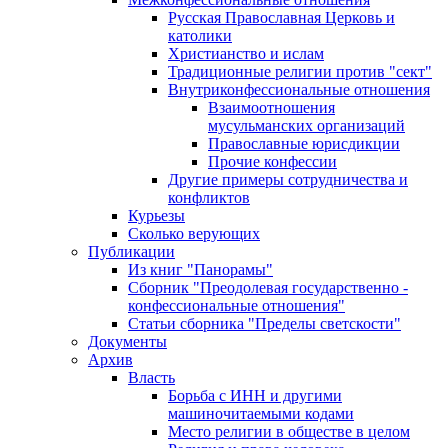
Русская Православная Церковь и
католики
Христианство и ислам
Традиционные религии против "сект"
Внутриконфессиональные отношения
Взаимоотношения
мусульманских организаций
Православные юрисдикции
Прочие конфессии
Другие примеры сотрудничества и
конфликтов
Курьезы
Сколько верующих
Публикации
Из книг "Панорамы"
Сборник "Преодолевая государственно -
конфессиональные отношения"
Статьи сборника "Пределы светскости"
Документы
Архив
Власть
Борьба с ИНН и другими
машиночитаемыми кодами
Место религии в обществе в целом