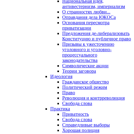
Национальная идея,
антивестернизм, империализм
О странностях любви...
Оправдания дела ЮКОСа
Основания пересмотра
приватизации
Предложения де-либерализовать
Конституцию и публичное право
Призывы к ужесточению
уголовного и уголовно-
процессуального
законодательства
Символические акции
Теории заговора
Идеология
Гражданское общество
Политический режим
Право
Революция и контрреволюция
Свобода слова
Практика
Приватность
Свобода слова
Справедливые выборы
Хорошая полиция