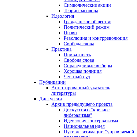
Символические акции
Теории заговора
Идеология
Гражданское общество
Политический режим
Право
Революция и контрреволюция
Свобода слова
Практика
Приватность
Свобода слова
Справедливые выборы
Хорошая полиция
Честный суд
Публикации
Аннотированный указатель
литературы
Дискуссии
Архив предыдущего проекта
Дискуссия о "кризисе
либерализма"
Идеология консерватизма
Национальная идея
Пути легитимации "управляемой