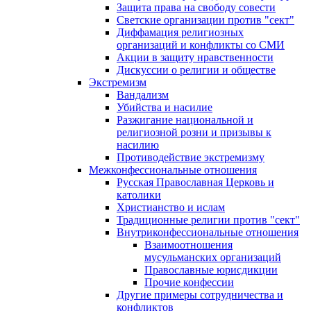
Защита права на свободу совести
Светские организации против "сект"
Диффамация религиозных
организаций и конфликты со СМИ
Акции в защиту нравственности
Дискуссии о религии и обществе
Экстремизм
Вандализм
Убийства и насилие
Разжигание национальной и
религиозной розни и призывы к
насилию
Противодействие экстремизму
Межконфессиональные отношения
Русская Православная Церковь и
католики
Христианство и ислам
Традиционные религии против "сект"
Внутриконфессиональные отношения
Взаимоотношения
мусульманских организаций
Православные юрисдикции
Прочие конфессии
Другие примеры сотрудничества и
конфликтов