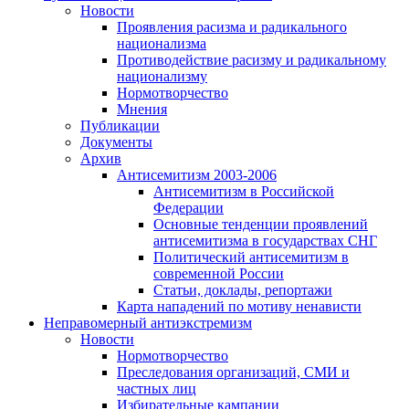
Новости
Проявления расизма и радикального
национализма
Противодействие расизму и радикальному
национализму
Нормотворчество
Мнения
Публикации
Документы
Архив
Антисемитизм 2003-2006
Антисемитизм в Российской
Федерации
Основные тенденции проявлений
антисемитизма в государствах СНГ
Политический антисемитизм в
современной России
Статьи, доклады, репортажи
Карта нападений по мотиву ненависти
Неправомерный антиэкстремизм
Новости
Нормотворчество
Преследования организаций, СМИ и
частных лиц
Избирательные кампании