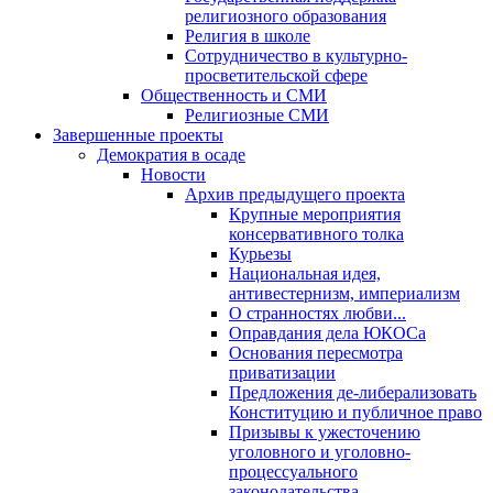
религиозного образования
Религия в школе
Сотрудничество в культурно-
просветительской сфере
Общественность и СМИ
Религиозные СМИ
Завершенные проекты
Демократия в осаде
Новости
Архив предыдущего проекта
Крупные мероприятия
консервативного толка
Курьезы
Национальная идея,
антивестернизм, империализм
О странностях любви...
Оправдания дела ЮКОСа
Основания пересмотра
приватизации
Предложения де-либерализовать
Конституцию и публичное право
Призывы к ужесточению
уголовного и уголовно-
процессуального
законодательства