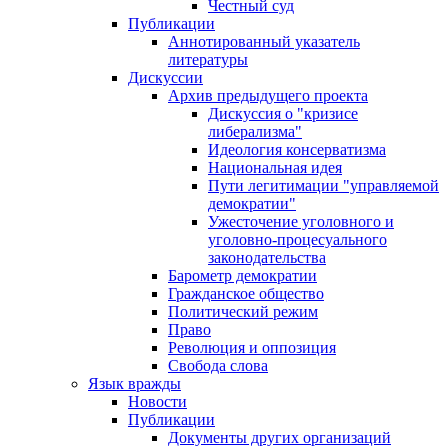
Честный суд
Публикации
Аннотированный указатель
литературы
Дискуссии
Архив предыдущего проекта
Дискуссия о "кризисе
либерализма"
Идеология консерватизма
Национальная идея
Пути легитимации "управляемой
демократии"
Ужесточение уголовного и
уголовно-процесуального
законодательства
Барометр демократии
Гражданское общество
Политический режим
Право
Революция и оппозиция
Свобода слова
Язык вражды
Новости
Публикации
Документы других организаций