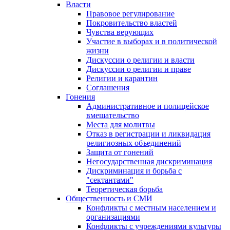
Власти
Правовое регулирование
Покровительство властей
Чувства верующих
Участие в выборах и в политической
жизни
Дискуссии о религии и власти
Дискуссии о религии и праве
Религии и карантин
Соглашения
Гонения
Административное и полицейское
вмешательство
Места для молитвы
Отказ в регистрации и ликвидация
религиозных объединений
Защита от гонений
Негосударственная дискриминация
Дискриминация и борьба с
"сектантами"
Теоретическая борьба
Общественность и СМИ
Конфликты с местным населением и
организациями
Конфликты с учреждениями культуры