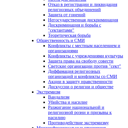
Отказ в регистрации и ликвидация
религиозных объединений
Защита от гонений
Негосударственная дискриминация
Дискриминация и борьба с
"сектантами"
Теоретическая борьба
Общественность и СМИ
Конфликты с местным населением и
организациями
Конфликты с учреждениями культуры
Защита права на свободу совести
Светские организации против "сект"
Диффамация религиозных
организаций и конфликты со СМИ
Акции в защиту нравственности
Дискуссии о религии и обществе
Экстремизм
Вандализм
Убийства и насилие
Разжигание национальной и
религиозной розни и призывы к
насилию
Противодействие экстремизму
Межконфессиональные отношения