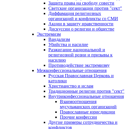
Защита права на свободу совести
Светские организации против "сект"
Диффамация религиозных
организаций и конфликты со СМИ
Акции в защиту нравственности
Дискуссии о религии и обществе
Экстремизм
Вандализм
Убийства и насилие
Разжигание национальной и
религиозной розни и призывы к
насилию
Противодействие экстремизму
Межконфессиональные отношения
Русская Православная Церковь и
католики
Христианство и ислам
Традиционные религии против "сект"
Внутриконфессиональные отношения
Взаимоотношения
мусульманских организаций
Православные юрисдикции
Прочие конфессии
Другие примеры сотрудничества и
конфликтов