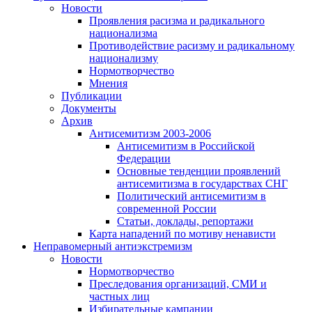
Новости
Проявления расизма и радикального
национализма
Противодействие расизму и радикальному
национализму
Нормотворчество
Мнения
Публикации
Документы
Архив
Антисемитизм 2003-2006
Антисемитизм в Российской
Федерации
Основные тенденции проявлений
антисемитизма в государствах СНГ
Политический антисемитизм в
современной России
Статьи, доклады, репортажи
Карта нападений по мотиву ненависти
Неправомерный антиэкстремизм
Новости
Нормотворчество
Преследования организаций, СМИ и
частных лиц
Избирательные кампании