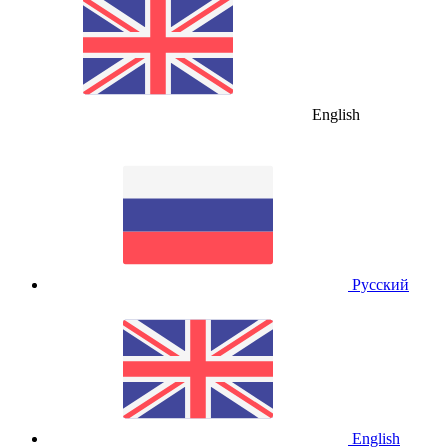
English
Русский
English