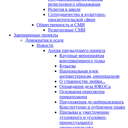
религиозного образования
Религия в школе
Сотрудничество в культурно-
просветительской сфере
Общественность и СМИ
Религиозные СМИ
Завершенные проекты
Демократия в осаде
Новости
Архив предыдущего проекта
Крупные мероприятия
консервативного толка
Курьезы
Национальная идея,
антивестернизм, империализм
О странностях любви...
Оправдания дела ЮКОСа
Основания пересмотра
приватизации
Предложения де-либерализовать
Конституцию и публичное право
Призывы к ужесточению
уголовного и уголовно-
процессуального
законодательства