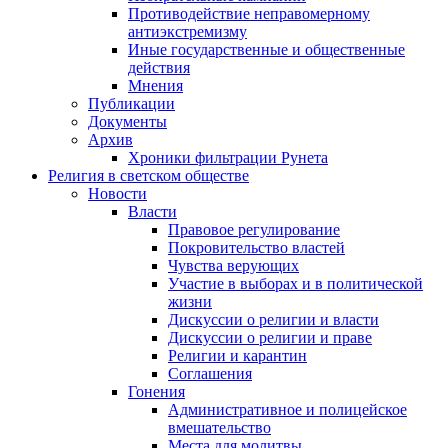
Противодействие неправомерному
антиэкстремизму
Иные государственные и общественные
действия
Мнения
Публикации
Документы
Архив
Хроники фильтрации Рунета
Религия в светском обществе
Новости
Власти
Правовое регулирование
Покровительство властей
Чувства верующих
Участие в выборах и в политической
жизни
Дискуссии о религии и власти
Дискуссии о религии и праве
Религии и карантин
Соглашения
Гонения
Административное и полицейское
вмешательство
Места для молитвы