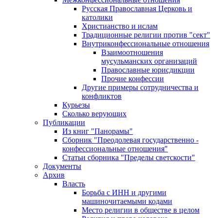
Русская Православная Церковь и
католики
Христианство и ислам
Традиционные религии против "сект"
Внутриконфессиональные отношения
Взаимоотношения
мусульманских организаций
Православные юрисдикции
Прочие конфессии
Другие примеры сотрудничества и
конфликтов
Курьезы
Сколько верующих
Публикации
Из книг "Панорамы"
Сборник "Преодолевая государственно -
конфессиональные отношения"
Статьи сборника "Пределы светскости"
Документы
Архив
Власть
Борьба с ИНН и другими
машиночитаемыми кодами
Место религии в обществе в целом