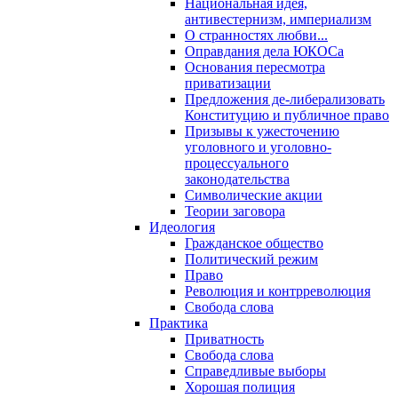
Национальная идея,
антивестернизм, империализм
О странностях любви...
Оправдания дела ЮКОСа
Основания пересмотра
приватизации
Предложения де-либерализовать
Конституцию и публичное право
Призывы к ужесточению
уголовного и уголовно-
процессуального
законодательства
Символические акции
Теории заговора
Идеология
Гражданское общество
Политический режим
Право
Революция и контрреволюция
Свобода слова
Практика
Приватность
Свобода слова
Справедливые выборы
Хорошая полиция