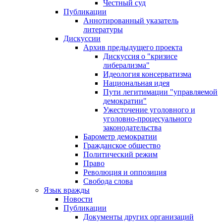
Честный суд
Публикации
Аннотированный указатель
литературы
Дискуссии
Архив предыдущего проекта
Дискуссия о "кризисе
либерализма"
Идеология консерватизма
Национальная идея
Пути легитимации "управляемой
демократии"
Ужесточение уголовного и
уголовно-процесуального
законодательства
Барометр демократии
Гражданское общество
Политический режим
Право
Революция и оппозиция
Свобода слова
Язык вражды
Новости
Публикации
Документы других организаций