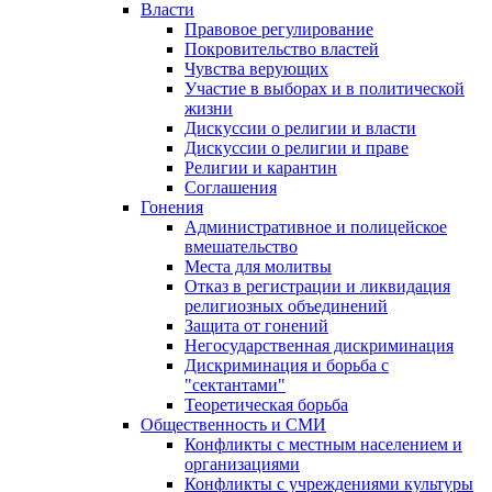
Власти
Правовое регулирование
Покровительство властей
Чувства верующих
Участие в выборах и в политической
жизни
Дискуссии о религии и власти
Дискуссии о религии и праве
Религии и карантин
Соглашения
Гонения
Административное и полицейское
вмешательство
Места для молитвы
Отказ в регистрации и ликвидация
религиозных объединений
Защита от гонений
Негосударственная дискриминация
Дискриминация и борьба с
"сектантами"
Теоретическая борьба
Общественность и СМИ
Конфликты с местным населением и
организациями
Конфликты с учреждениями культуры