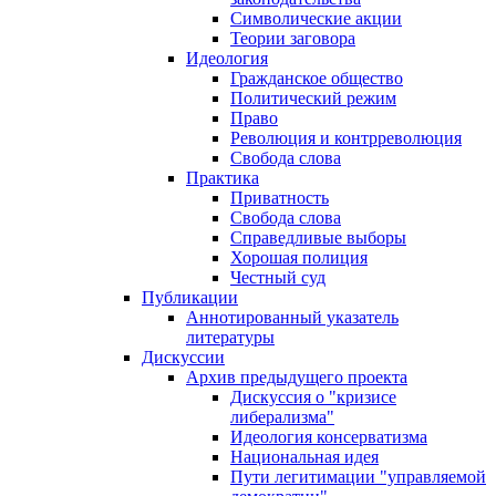
Символические акции
Теории заговора
Идеология
Гражданское общество
Политический режим
Право
Революция и контрреволюция
Свобода слова
Практика
Приватность
Свобода слова
Справедливые выборы
Хорошая полиция
Честный суд
Публикации
Аннотированный указатель
литературы
Дискуссии
Архив предыдущего проекта
Дискуссия о "кризисе
либерализма"
Идеология консерватизма
Национальная идея
Пути легитимации "управляемой