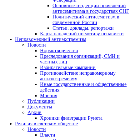
Основные тенденции проявлений
антисемитизма в государствах СНГ
Политический антисемитизм в
современной России
Статьи, доклады, репортажи
Карта нападений по мотиву ненависти
Неправомерный антиэкстремизм
Новости
Нормотворчество
Преследования организаций, СМИ и
частных лиц
Избирательные кампании
Противодействие неправомерному
антиэкстремизму
Иные государственные и общественные
действия
Мнения
Публикации
Документы
Архив
Хроники фильтрации Рунета
Религия в светском обществе
Новости
Власти