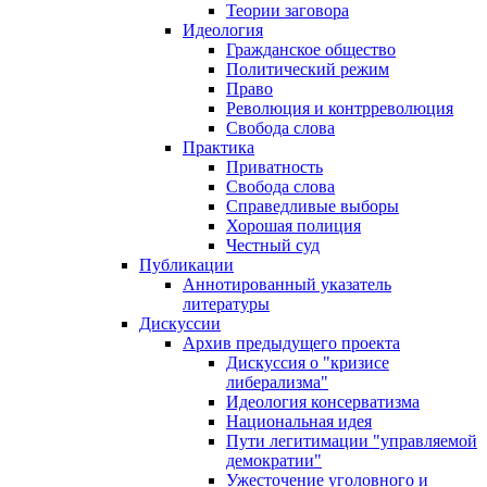
Теории заговора
Идеология
Гражданское общество
Политический режим
Право
Революция и контрреволюция
Свобода слова
Практика
Приватность
Свобода слова
Справедливые выборы
Хорошая полиция
Честный суд
Публикации
Аннотированный указатель
литературы
Дискуссии
Архив предыдущего проекта
Дискуссия о "кризисе
либерализма"
Идеология консерватизма
Национальная идея
Пути легитимации "управляемой
демократии"
Ужесточение уголовного и