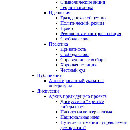
Символические акции
Теории заговора
Идеология
Гражданское общество
Политический режим
Право
Революция и контрреволюция
Свобода слова
Практика
Приватность
Свобода слова
Справедливые выборы
Хорошая полиция
Честный суд
Публикации
Аннотированный указатель
литературы
Дискуссии
Архив предыдущего проекта
Дискуссия о "кризисе
либерализма"
Идеология консерватизма
Национальная идея
Пути легитимации "управляемой
демократии"