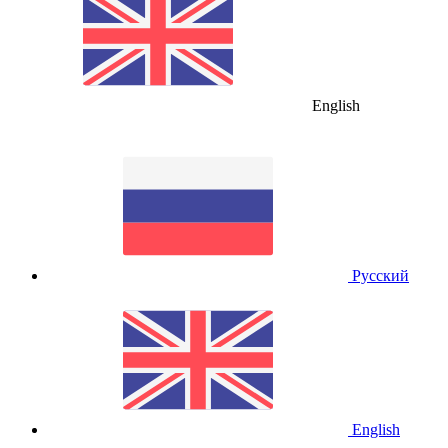
English
Русский
English