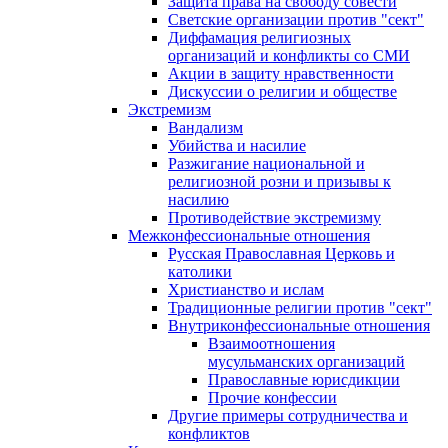
Защита права на свободу совести
Светские организации против "сект"
Диффамация религиозных
организаций и конфликты со СМИ
Акции в защиту нравственности
Дискуссии о религии и обществе
Экстремизм
Вандализм
Убийства и насилие
Разжигание национальной и
религиозной розни и призывы к
насилию
Противодействие экстремизму
Межконфессиональные отношения
Русская Православная Церковь и
католики
Христианство и ислам
Традиционные религии против "сект"
Внутриконфессиональные отношения
Взаимоотношения
мусульманских организаций
Православные юрисдикции
Прочие конфессии
Другие примеры сотрудничества и
конфликтов