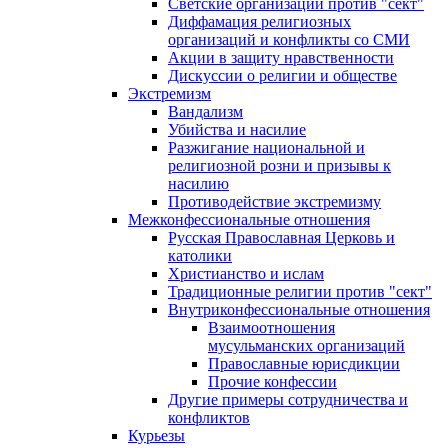
Светские организации против "сект"
Диффамация религиозных
организаций и конфликты со СМИ
Акции в защиту нравственности
Дискуссии о религии и обществе
Экстремизм
Вандализм
Убийства и насилие
Разжигание национальной и
религиозной розни и призывы к
насилию
Противодействие экстремизму
Межконфессиональные отношения
Русская Православная Церковь и
католики
Христианство и ислам
Традиционные религии против "сект"
Внутриконфессиональные отношения
Взаимоотношения
мусульманских организаций
Православные юрисдикции
Прочие конфессии
Другие примеры сотрудничества и
конфликтов
Курьезы