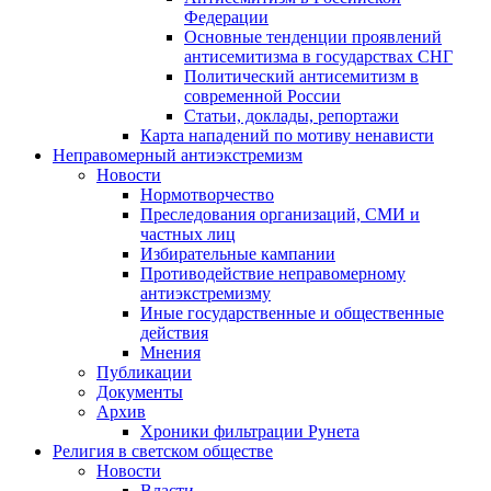
Федерации
Основные тенденции проявлений
антисемитизма в государствах СНГ
Политический антисемитизм в
современной России
Статьи, доклады, репортажи
Карта нападений по мотиву ненависти
Неправомерный антиэкстремизм
Новости
Нормотворчество
Преследования организаций, СМИ и
частных лиц
Избирательные кампании
Противодействие неправомерному
антиэкстремизму
Иные государственные и общественные
действия
Мнения
Публикации
Документы
Архив
Хроники фильтрации Рунета
Религия в светском обществе
Новости
Власти