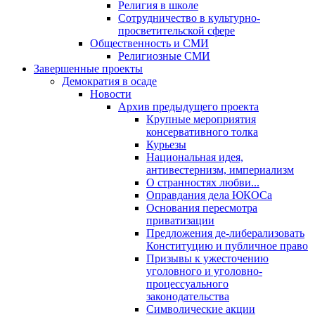
Религия в школе
Сотрудничество в культурно-
просветительской сфере
Общественность и СМИ
Религиозные СМИ
Завершенные проекты
Демократия в осаде
Новости
Архив предыдущего проекта
Крупные мероприятия
консервативного толка
Курьезы
Национальная идея,
антивестернизм, империализм
О странностях любви...
Оправдания дела ЮКОСа
Основания пересмотра
приватизации
Предложения де-либерализовать
Конституцию и публичное право
Призывы к ужесточению
уголовного и уголовно-
процессуального
законодательства
Символические акции