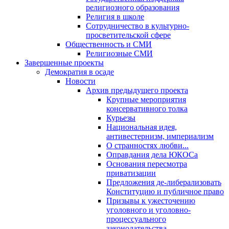
религиозного образования
Религия в школе
Сотрудничество в культурно-
просветительской сфере
Общественность и СМИ
Религиозные СМИ
Завершенные проекты
Демократия в осаде
Новости
Архив предыдущего проекта
Крупные мероприятия
консервативного толка
Курьезы
Национальная идея,
антивестернизм, империализм
О странностях любви...
Оправдания дела ЮКОСа
Основания пересмотра
приватизации
Предложения де-либерализовать
Конституцию и публичное право
Призывы к ужесточению
уголовного и уголовно-
процессуального
законодательства