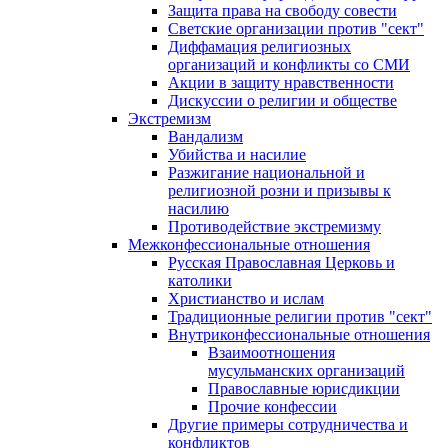
Защита права на свободу совести
Светские организации против "сект"
Диффамация религиозных
организаций и конфликты со СМИ
Акции в защиту нравственности
Дискуссии о религии и обществе
Экстремизм
Вандализм
Убийства и насилие
Разжигание национальной и
религиозной розни и призывы к
насилию
Противодействие экстремизму
Межконфессиональные отношения
Русская Православная Церковь и
католики
Христианство и ислам
Традиционные религии против "сект"
Внутриконфессиональные отношения
Взаимоотношения
мусульманских организаций
Православные юрисдикции
Прочие конфессии
Другие примеры сотрудничества и
конфликтов