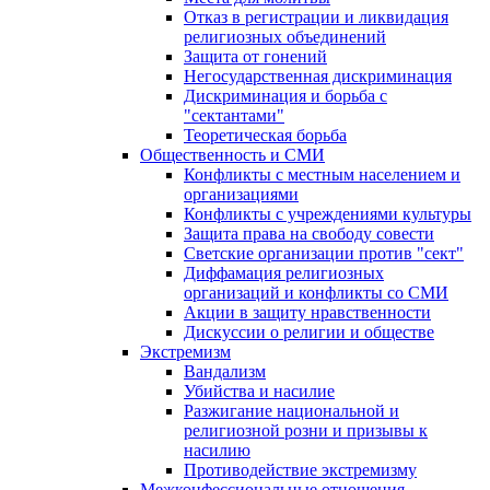
Отказ в регистрации и ликвидация
религиозных объединений
Защита от гонений
Негосударственная дискриминация
Дискриминация и борьба с
"сектантами"
Теоретическая борьба
Общественность и СМИ
Конфликты с местным населением и
организациями
Конфликты с учреждениями культуры
Защита права на свободу совести
Светские организации против "сект"
Диффамация религиозных
организаций и конфликты со СМИ
Акции в защиту нравственности
Дискуссии о религии и обществе
Экстремизм
Вандализм
Убийства и насилие
Разжигание национальной и
религиозной розни и призывы к
насилию
Противодействие экстремизму
Межконфессиональные отношения