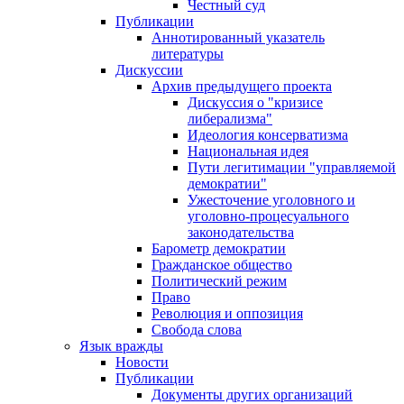
Честный суд
Публикации
Аннотированный указатель
литературы
Дискуссии
Архив предыдущего проекта
Дискуссия о "кризисе
либерализма"
Идеология консерватизма
Национальная идея
Пути легитимации "управляемой
демократии"
Ужесточение уголовного и
уголовно-процесуального
законодательства
Барометр демократии
Гражданское общество
Политический режим
Право
Революция и оппозиция
Свобода слова
Язык вражды
Новости
Публикации
Документы других организаций