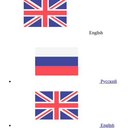
English
Русский
English