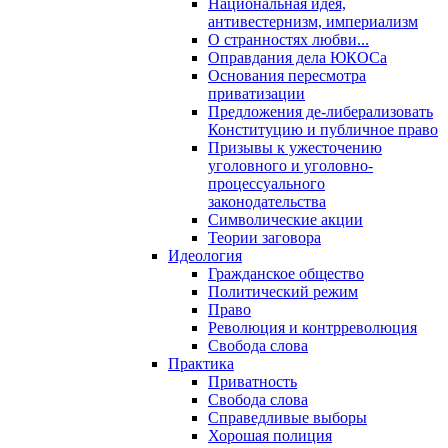
Национальная идея,
антивестернизм, империализм
О странностях любви...
Оправдания дела ЮКОСа
Основания пересмотра
приватизации
Предложения де-либерализовать
Конституцию и публичное право
Призывы к ужесточению
уголовного и уголовно-
процессуального
законодательства
Символические акции
Теории заговора
Идеология
Гражданское общество
Политический режим
Право
Революция и контрреволюция
Свобода слова
Практика
Приватность
Свобода слова
Справедливые выборы
Хорошая полиция