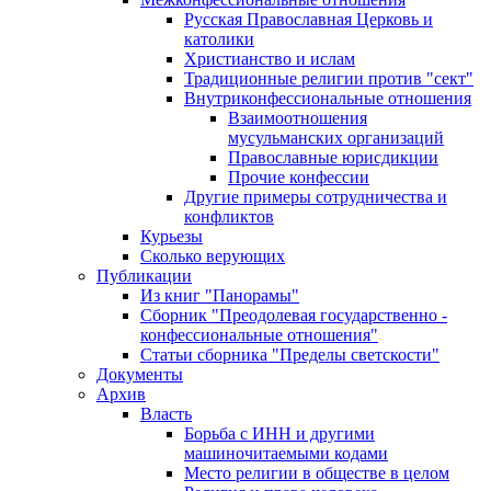
Русская Православная Церковь и
католики
Христианство и ислам
Традиционные религии против "сект"
Внутриконфессиональные отношения
Взаимоотношения
мусульманских организаций
Православные юрисдикции
Прочие конфессии
Другие примеры сотрудничества и
конфликтов
Курьезы
Сколько верующих
Публикации
Из книг "Панорамы"
Сборник "Преодолевая государственно -
конфессиональные отношения"
Статьи сборника "Пределы светскости"
Документы
Архив
Власть
Борьба с ИНН и другими
машиночитаемыми кодами
Место религии в обществе в целом