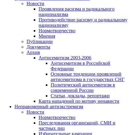
Новости
Проявления расизма и радикального
национализма
Противодействие расизму и радикальному
национализму
Нормотворчество
Мнения
Публикации
Документы
Архив
Антисемитизм 2003-2006
Антисемитизм в Российской
Федерации
Основные тенденции проявлений
антисемитизма в государствах СНГ
Политический антисемитизм в
современной России
Статьи, доклады, репортажи
Карта нападений по мотиву ненависти
Неправомерный антиэкстремизм
Новости
Нормотворчество
Преследования организаций, СМИ и
частных лиц
Избирательные кампании