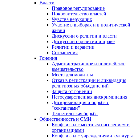
Власти
Правовое регулирование
Покровительство властей
Чувства верующих
Участие в выборах и в политической
жизни
Дискуссии о религии и власти
Дискуссии о религии и праве
Религии и карантин
Соглашения
Гонения
Административное и полицейское
вмешательство
Места для молитвы
Отказ в регистрации и ликвидация
религиозных объединений
Защита от гонений
Негосударственная дискриминация
Дискриминация и борьба с
"сектантами"
Теоретическая борьба
Общественность и СМИ
Конфликты с местным населением и
организациями
Конфликты с учреждениями культуры