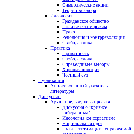
Символические акции
Теории заговора
Идеология
Гражданское общество
Политический режим
Право
Революция и контрреволюция
Свобода слова
Практика
Приватность
Свобода слова
Справедливые выборы
Хорошая полиция
Честный суд
Публикации
Аннотированный указатель
литературы
Дискуссии
Архив предыдущего проекта
Дискуссия о "кризисе
либерализма"
Идеология консерватизма
Национальная идея
Пути легитимации "управляемой