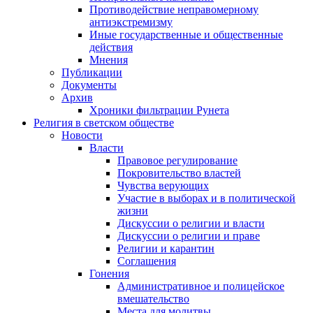
Противодействие неправомерному
антиэкстремизму
Иные государственные и общественные
действия
Мнения
Публикации
Документы
Архив
Хроники фильтрации Рунета
Религия в светском обществе
Новости
Власти
Правовое регулирование
Покровительство властей
Чувства верующих
Участие в выборах и в политической
жизни
Дискуссии о религии и власти
Дискуссии о религии и праве
Религии и карантин
Соглашения
Гонения
Административное и полицейское
вмешательство
Места для молитвы