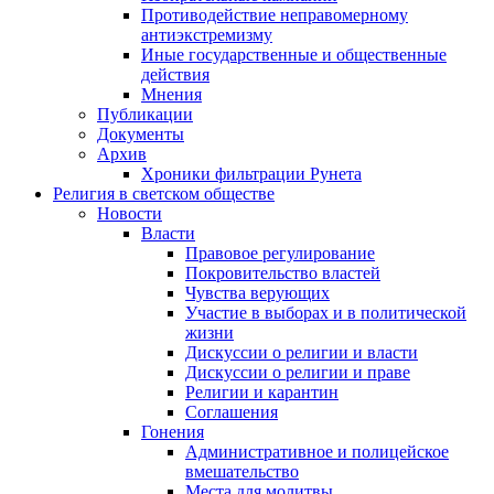
Противодействие неправомерному
антиэкстремизму
Иные государственные и общественные
действия
Мнения
Публикации
Документы
Архив
Хроники фильтрации Рунета
Религия в светском обществе
Новости
Власти
Правовое регулирование
Покровительство властей
Чувства верующих
Участие в выборах и в политической
жизни
Дискуссии о религии и власти
Дискуссии о религии и праве
Религии и карантин
Соглашения
Гонения
Административное и полицейское
вмешательство
Места для молитвы