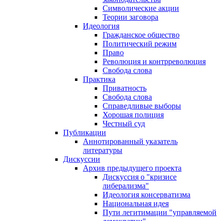
Символические акции
Теории заговора
Идеология
Гражданское общество
Политический режим
Право
Революция и контрреволюция
Свобода слова
Практика
Приватность
Свобода слова
Справедливые выборы
Хорошая полиция
Честный суд
Публикации
Аннотированный указатель
литературы
Дискуссии
Архив предыдущего проекта
Дискуссия о "кризисе
либерализма"
Идеология консерватизма
Национальная идея
Пути легитимации "управляемой