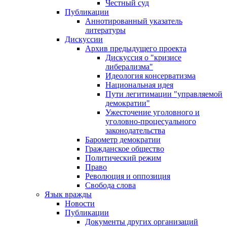
Честный суд
Публикации
Аннотированный указатель
литературы
Дискуссии
Архив предыдущего проекта
Дискуссия о "кризисе
либерализма"
Идеология консерватизма
Национальная идея
Пути легитимации "управляемой
демократии"
Ужесточение уголовного и
уголовно-процесуального
законодательства
Барометр демократии
Гражданское общество
Политический режим
Право
Революция и оппозиция
Свобода слова
Язык вражды
Новости
Публикации
Документы других организаций