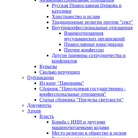
Русская Православная Церковь и
католики
Христианство и ислам
Традиционные религии против "сект"
Внутриконфессиональные отношения
Взаимоотношения
мусульманских организаций
Православные юрисдикции
Прочие конфессии
Другие примеры сотрудничества и
конфликтов
Курьезы
Сколько верующих
Публикации
Из книг "Панорамы"
Сборник "Преодолевая государственно -
конфессиональные отношения"
Статьи сборника "Пределы светскости"
Документы
Архив
Власть
Борьба с ИНН и другими
машиночитаемыми кодами
Место религии в обществе в целом