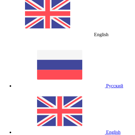
English
Русский
English