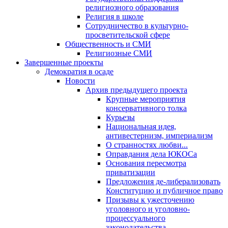
религиозного образования
Религия в школе
Сотрудничество в культурно-
просветительской сфере
Общественность и СМИ
Религиозные СМИ
Завершенные проекты
Демократия в осаде
Новости
Архив предыдущего проекта
Крупные мероприятия
консервативного толка
Курьезы
Национальная идея,
антивестернизм, империализм
О странностях любви...
Оправдания дела ЮКОСа
Основания пересмотра
приватизации
Предложения де-либерализовать
Конституцию и публичное право
Призывы к ужесточению
уголовного и уголовно-
процессуального
законодательства