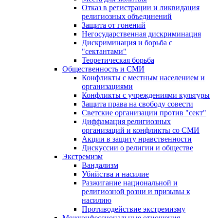
Отказ в регистрации и ликвидация
религиозных объединений
Защита от гонений
Негосударственная дискриминация
Дискриминация и борьба с
"сектантами"
Теоретическая борьба
Общественность и СМИ
Конфликты с местным населением и
организациями
Конфликты с учреждениями культуры
Защита права на свободу совести
Светские организации против "сект"
Диффамация религиозных
организаций и конфликты со СМИ
Акции в защиту нравственности
Дискуссии о религии и обществе
Экстремизм
Вандализм
Убийства и насилие
Разжигание национальной и
религиозной розни и призывы к
насилию
Противодействие экстремизму
Межконфессиональные отношения