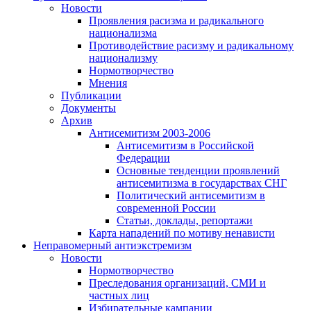
Новости
Проявления расизма и радикального
национализма
Противодействие расизму и радикальному
национализму
Нормотворчество
Мнения
Публикации
Документы
Архив
Антисемитизм 2003-2006
Антисемитизм в Российской
Федерации
Основные тенденции проявлений
антисемитизма в государствах СНГ
Политический антисемитизм в
современной России
Статьи, доклады, репортажи
Карта нападений по мотиву ненависти
Неправомерный антиэкстремизм
Новости
Нормотворчество
Преследования организаций, СМИ и
частных лиц
Избирательные кампании