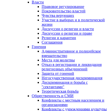
Власти
Правовое регулирование
Покровительство властей
Чувства верующих
Участие в выборах и в политической
жизни
Дискуссии о религии и власти
Дискуссии о религии и праве
Религии и карантин
Соглашения
Гонения
Административное и полицейское
вмешательство
Места для молитвы
Отказ в регистрации и ликвидация
религиозных объединений
Защита от гонений
Негосударственная дискриминация
Дискриминация и борьба с
"сектантами"
Теоретическая борьба
Общественность и СМИ
Конфликты с местным населением и
организациями
Конфликты с учреждениями культуры