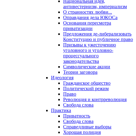
Национальная идея,
антивестернизм, империализм
О странностях любви...
Оправдания дела ЮКОСа
Основания пересмотра
приватизации
Предложения де-либерализовать
Конституцию и публичное право
Призывы к ужесточению
уголовного и уголовно-
процессуального
законодательства
Символические акции
Теории заговора
Идеология
Гражданское общество
Политический режим
Право
Революция и контрреволюция
Свобода слова
Практика
Приватность
Свобода слова
Справедливые выборы
Хорошая полиция