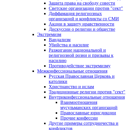
Защита права на свободу совести
Светские организации против "сект"
Диффамация религиозных
организаций и конфликты со СМИ
Акции в защиту нравственности
Дискуссии о религии и обществе
Экстремизм
Вандализм
Убийства и насилие
Разжигание национальной и
религиозной розни и призывы к
насилию
Противодействие экстремизму
Межконфессиональные отношения
Русская Православная Церковь и
католики
Христианство и ислам
Традиционные религии против "сект"
Внутриконфессиональные отношения
Взаимоотношения
мусульманских организаций
Православные юрисдикции
Прочие конфессии
Другие примеры сотрудничества и
конфликтов