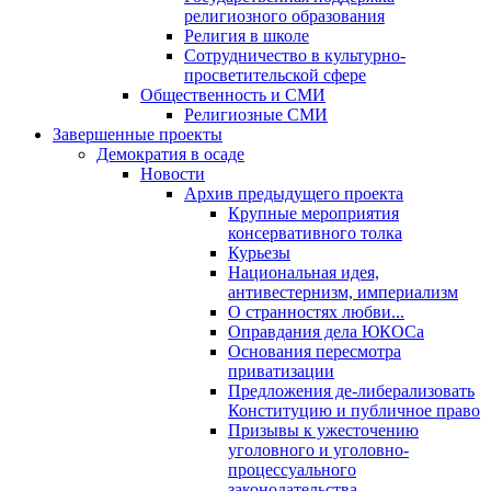
религиозного образования
Религия в школе
Сотрудничество в культурно-
просветительской сфере
Общественность и СМИ
Религиозные СМИ
Завершенные проекты
Демократия в осаде
Новости
Архив предыдущего проекта
Крупные мероприятия
консервативного толка
Курьезы
Национальная идея,
антивестернизм, империализм
О странностях любви...
Оправдания дела ЮКОСа
Основания пересмотра
приватизации
Предложения де-либерализовать
Конституцию и публичное право
Призывы к ужесточению
уголовного и уголовно-
процессуального
законодательства