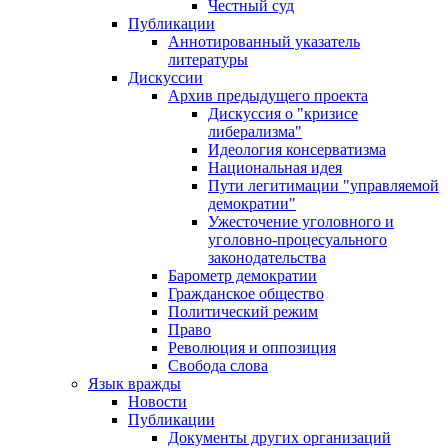
Честный суд
Публикации
Аннотированный указатель
литературы
Дискуссии
Архив предыдущего проекта
Дискуссия о "кризисе
либерализма"
Идеология консерватизма
Национальная идея
Пути легитимации "управляемой
демократии"
Ужесточение уголовного и
уголовно-процесуального
законодательства
Барометр демократии
Гражданское общество
Политический режим
Право
Революция и оппозиция
Свобода слова
Язык вражды
Новости
Публикации
Документы других организаций