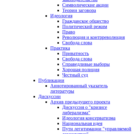
Символические акции
Теории заговора
Идеология
Гражданское общество
Политический режим
Право
Революция и контрреволюция
Свобода слова
Практика
Приватность
Свобода слова
Справедливые выборы
Хорошая полиция
Честный суд
Публикации
Аннотированный указатель
литературы
Дискуссии
Архив предыдущего проекта
Дискуссия о "кризисе
либерализма"
Идеология консерватизма
Национальная идея
Пути легитимации "управляемой