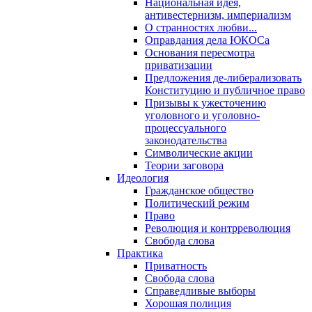
Национальная идея,
антивестернизм, империализм
О странностях любви...
Оправдания дела ЮКОСа
Основания пересмотра
приватизации
Предложения де-либерализовать
Конституцию и публичное право
Призывы к ужесточению
уголовного и уголовно-
процессуального
законодательства
Символические акции
Теории заговора
Идеология
Гражданское общество
Политический режим
Право
Революция и контрреволюция
Свобода слова
Практика
Приватность
Свобода слова
Справедливые выборы
Хорошая полиция