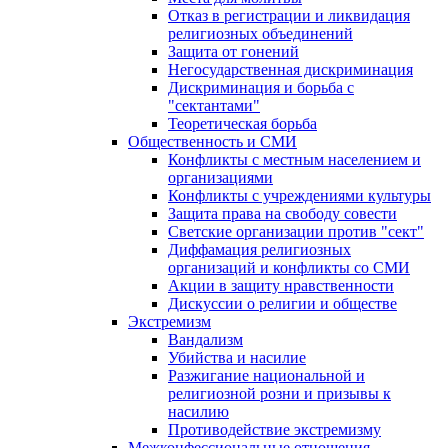
Отказ в регистрации и ликвидация
религиозных объединений
Защита от гонений
Негосударственная дискриминация
Дискриминация и борьба с
"сектантами"
Теоретическая борьба
Общественность и СМИ
Конфликты с местным населением и
организациями
Конфликты с учреждениями культуры
Защита права на свободу совести
Светские организации против "сект"
Диффамация религиозных
организаций и конфликты со СМИ
Акции в защиту нравственности
Дискуссии о религии и обществе
Экстремизм
Вандализм
Убийства и насилие
Разжигание национальной и
религиозной розни и призывы к
насилию
Противодействие экстремизму
Межконфессиональные отношения