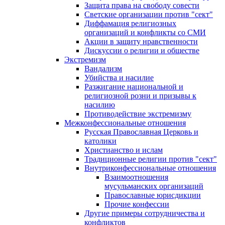
Защита права на свободу совести
Светские организации против "сект"
Диффамация религиозных
организаций и конфликты со СМИ
Акции в защиту нравственности
Дискуссии о религии и обществе
Экстремизм
Вандализм
Убийства и насилие
Разжигание национальной и
религиозной розни и призывы к
насилию
Противодействие экстремизму
Межконфессиональные отношения
Русская Православная Церковь и
католики
Христианство и ислам
Традиционные религии против "сект"
Внутриконфессиональные отношения
Взаимоотношения
мусульманских организаций
Православные юрисдикции
Прочие конфессии
Другие примеры сотрудничества и
конфликтов