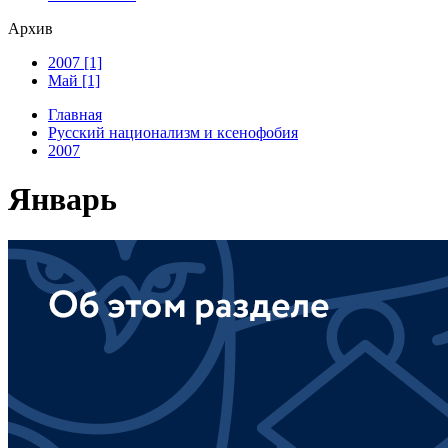
Архив
2007 [1]
Май [1]
Главная
Русский национализм и ксенофобия
2007
Январь