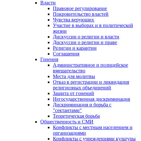
Власти
Правовое регулирование
Покровительство властей
Чувства верующих
Участие в выборах и в политической
жизни
Дискуссии о религии и власти
Дискуссии о религии и праве
Религии и карантин
Соглашения
Гонения
Административное и полицейское
вмешательство
Места для молитвы
Отказ в регистрации и ликвидация
религиозных объединений
Защита от гонений
Негосударственная дискриминация
Дискриминация и борьба с
"сектантами"
Теоретическая борьба
Общественность и СМИ
Конфликты с местным населением и
организациями
Конфликты с учреждениями культуры