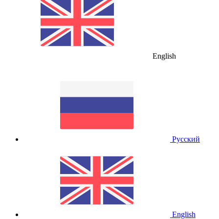
English
Русский
English