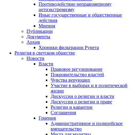
Противодействие неправомерному
антиэкстремизму
Иные государственные и общественные
действия
Мнения
Публикации
Документы
Архив
Хроники фильтрации Рунета
Религия в светском обществе
Новости
Власти
Правовое регулирование
Покровительство властей
Чувства верующих
Участие в выборах и в политической
жизни
Дискуссии о религии и власти
Дискуссии о религии и праве
Религии и карантин
Соглашения
Гонения
Административное и полицейское
вмешательство
Места для молитвы