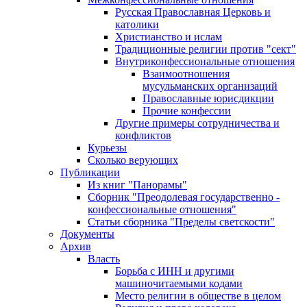
Русская Православная Церковь и
католики
Христианство и ислам
Традиционные религии против "сект"
Внутриконфессиональные отношения
Взаимоотношения
мусульманских организаций
Православные юрисдикции
Прочие конфессии
Другие примеры сотрудничества и
конфликтов
Курьезы
Сколько верующих
Публикации
Из книг "Панорамы"
Сборник "Преодолевая государственно -
конфессиональные отношения"
Статьи сборника "Пределы светскости"
Документы
Архив
Власть
Борьба с ИНН и другими
машиночитаемыми кодами
Место религии в обществе в целом