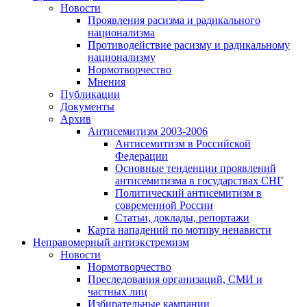
Новости
Проявления расизма и радикального
национализма
Противодействие расизму и радикальному
национализму
Нормотворчество
Мнения
Публикации
Документы
Архив
Антисемитизм 2003-2006
Антисемитизм в Российской
Федерации
Основные тенденции проявлений
антисемитизма в государствах СНГ
Политический антисемитизм в
современной России
Статьи, доклады, репортажи
Карта нападений по мотиву ненависти
Неправомерный антиэкстремизм
Новости
Нормотворчество
Преследования организаций, СМИ и
частных лиц
Избирательные кампании