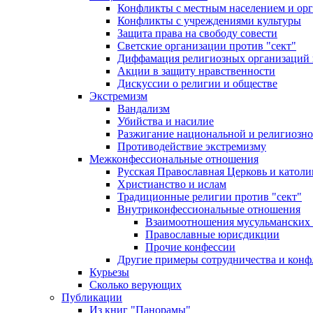
Конфликты с местным населением и ор
Конфликты с учреждениями культуры
Защита права на свободу совести
Светские организации против "сект"
Диффамация религиозных организаций
Акции в защиту нравственности
Дискуссии о религии и обществе
Экстремизм
Вандализм
Убийства и насилие
Разжигание национальной и религиозно
Противодействие экстремизму
Межконфессиональные отношения
Русская Православная Церковь и католи
Христианство и ислам
Традиционные религии против "сект"
Внутриконфессиональные отношения
Взаимоотношения мусульманских 
Православные юрисдикции
Прочие конфессии
Другие примеры сотрудничества и конф
Курьезы
Сколько верующих
Публикации
Из книг "Панорамы"