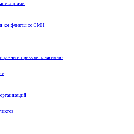
ганизациями
 и конфликты со СМИ
й розни и призывы к насилию
ки
организаций
ликтов