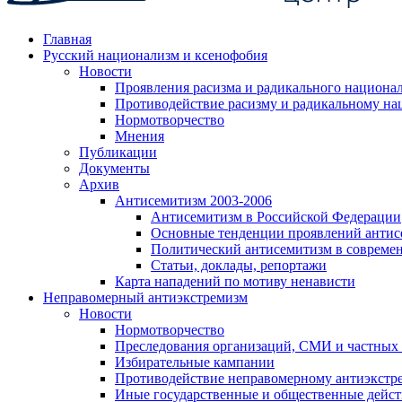
Главная
Русский национализм и ксенофобия
Новости
Проявления расизма и радикального национа
Противодействие расизму и радикальному на
Нормотворчество
Мнения
Публикации
Документы
Архив
Антисемитизм 2003-2006
Антисемитизм в Российской Федерации
Основные тенденции проявлений антис
Политический антисемитизм в совреме
Статьи, доклады, репортажи
Карта нападений по мотиву ненависти
Неправомерный антиэкстремизм
Новости
Нормотворчество
Преследования организаций, СМИ и частных
Избирательные кампании
Противодействие неправомерному антиэкстр
Иные государственные и общественные дейст