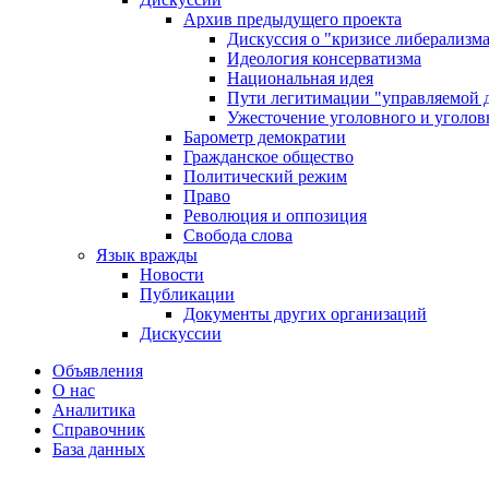
Архив предыдущего проекта
Дискуссия о "кризисе либерализм
Идеология консерватизма
Национальная идея
Пути легитимации "управляемой 
Ужесточение уголовного и уголов
Барометр демократии
Гражданское общество
Политический режим
Право
Революция и оппозиция
Свобода слова
Язык вражды
Новости
Публикации
Документы других организаций
Дискуссии
Объявления
О нас
Аналитика
Справочник
База данных