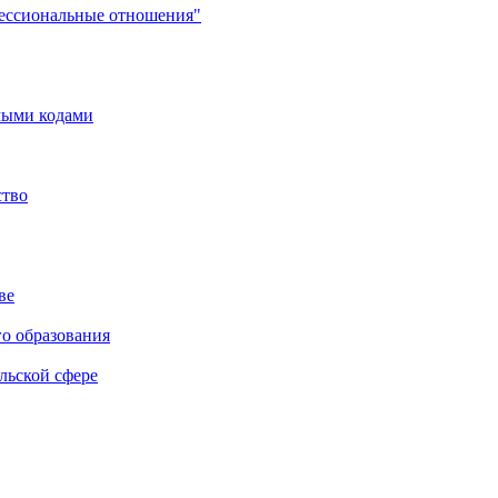
фессиональные отношения"
мыми кодами
ство
ве
го образования
льской сфере