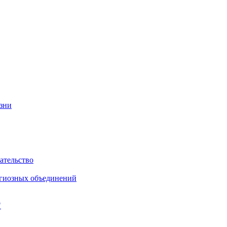
изни
ательство
игиозных объединений
"