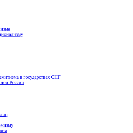
лизма
ционализму
емитизма в государствах СНГ
нной России
 лиц
емизму
вия