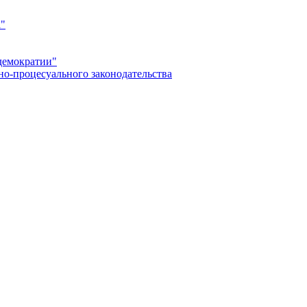
а"
демократии"
но-процесуального законодательства