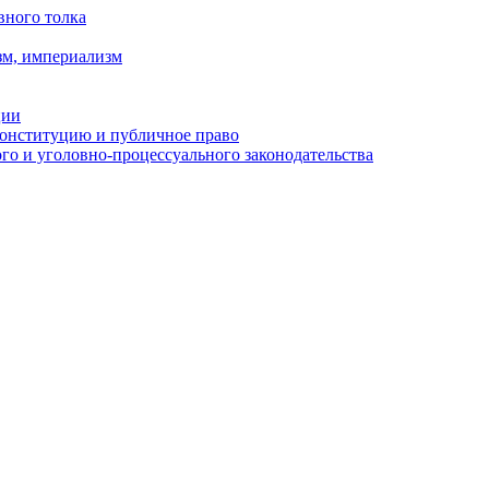
вного толка
зм, империализм
ции
Конституцию и публичное право
о и уголовно-процессуального законодательства