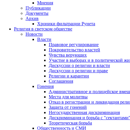
Мнения
Публикации
Документы
Архив
Хроники фильтрации Рунета
Религия в светском обществе
Новости
Власти
Правовое регулирование
Покровительство властей
Чувства верующих
Участие в выборах и в политической ж
Дискуссии о религии и власти
Дискуссии о религии и праве
Религии и карантин
Соглашения
Гонения
Административное и полицейское вмеш
Места для молитвы
Отказ в регистрации и ликвидация рел
Защита от гонений
Негосударственная дискриминация
Дискриминация и борьба с "сектантами
Теоретическая борьба
Общественность и СМИ