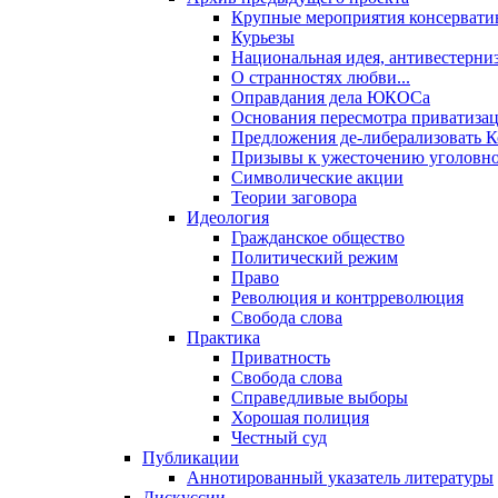
Крупные мероприятия консервати
Курьезы
Национальная идея, антивестерни
О странностях любви...
Оправдания дела ЮКОСа
Основания пересмотра приватиза
Предложения де-либерализовать 
Призывы к ужесточению уголовног
Символические акции
Теории заговора
Идеология
Гражданское общество
Политический режим
Право
Революция и контрреволюция
Свобода слова
Практика
Приватность
Свобода слова
Справедливые выборы
Хорошая полиция
Честный суд
Публикации
Аннотированный указатель литературы
Дискуссии