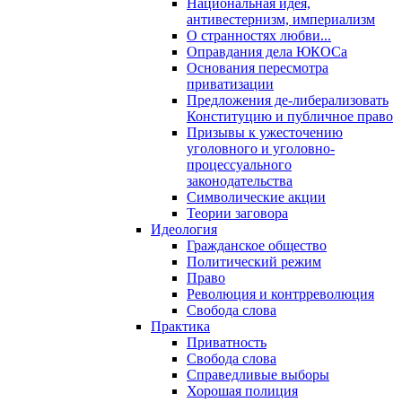
Национальная идея,
антивестернизм, империализм
О странностях любви...
Оправдания дела ЮКОСа
Основания пересмотра
приватизации
Предложения де-либерализовать
Конституцию и публичное право
Призывы к ужесточению
уголовного и уголовно-
процессуального
законодательства
Символические акции
Теории заговора
Идеология
Гражданское общество
Политический режим
Право
Революция и контрреволюция
Свобода слова
Практика
Приватность
Свобода слова
Справедливые выборы
Хорошая полиция