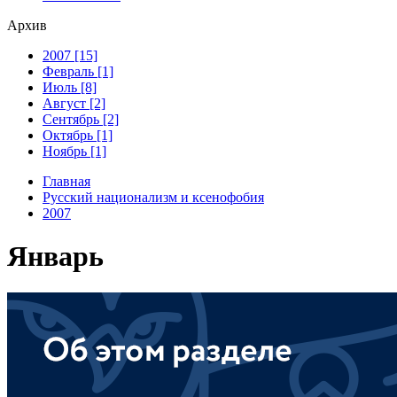
Архив
2007 [15]
Февраль [1]
Июль [8]
Август [2]
Сентябрь [2]
Октябрь [1]
Ноябрь [1]
Главная
Русский национализм и ксенофобия
2007
Январь