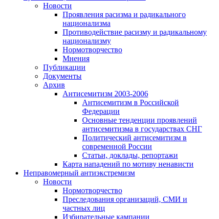
Новости
Проявления расизма и радикального
национализма
Противодействие расизму и радикальному
национализму
Нормотворчество
Мнения
Публикации
Документы
Архив
Антисемитизм 2003-2006
Антисемитизм в Российской
Федерации
Основные тенденции проявлений
антисемитизма в государствах СНГ
Политический антисемитизм в
современной России
Статьи, доклады, репортажи
Карта нападений по мотиву ненависти
Неправомерный антиэкстремизм
Новости
Нормотворчество
Преследования организаций, СМИ и
частных лиц
Избирательные кампании