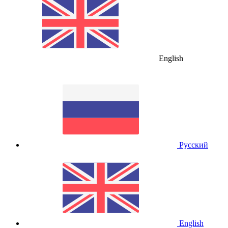
English
Русский
English