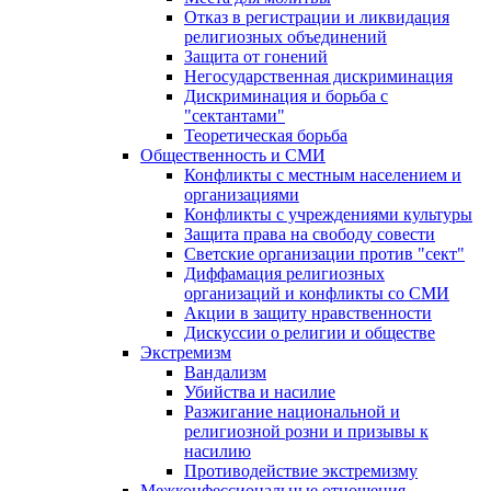
Отказ в регистрации и ликвидация
религиозных объединений
Защита от гонений
Негосударственная дискриминация
Дискриминация и борьба с
"сектантами"
Теоретическая борьба
Общественность и СМИ
Конфликты с местным населением и
организациями
Конфликты с учреждениями культуры
Защита права на свободу совести
Светские организации против "сект"
Диффамация религиозных
организаций и конфликты со СМИ
Акции в защиту нравственности
Дискуссии о религии и обществе
Экстремизм
Вандализм
Убийства и насилие
Разжигание национальной и
религиозной розни и призывы к
насилию
Противодействие экстремизму
Межконфессиональные отношения