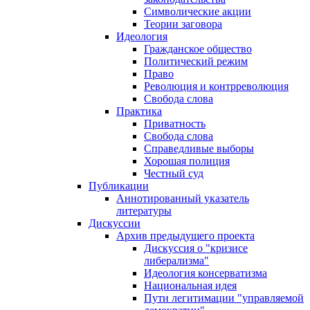
Символические акции
Теории заговора
Идеология
Гражданское общество
Политический режим
Право
Революция и контрреволюция
Свобода слова
Практика
Приватность
Свобода слова
Справедливые выборы
Хорошая полиция
Честный суд
Публикации
Аннотированный указатель
литературы
Дискуссии
Архив предыдущего проекта
Дискуссия о "кризисе
либерализма"
Идеология консерватизма
Национальная идея
Пути легитимации "управляемой