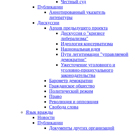
Честный суд
Публикации
Аннотированный указатель
литературы
Дискуссии
Архив предыдущего проекта
Дискуссия о "кризисе
либерализма"
Идеология консерватизма
Национальная идея
Пути легитимации "управляемой
демократии"
Ужесточение уголовного и
уголовно-процесуального
законодательства
Барометр демократии
Гражданское общество
Политический режим
Право
Революция и оппозиция
Свобода слова
Язык вражды
Новости
Публикации
Документы других организаций