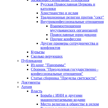
Русская Православная Церковь и
католики
Христианство и ислам
Традиционные религии против "сект"
Внутриконфессиональные отношения
Взаимоотношения
мусульманских организаций
Православные юрисдикции
Прочие конфессии
Другие примеры сотрудничества и
конфликтов
Курьезы
Сколько верующих
Публикации
Из книг "Панорамы"
Сборник "Преодолевая государственно -
конфессиональные отношения"
Статьи сборника "Пределы светскости"
Документы
Архив
Власть
Борьба с ИНН и другими
машиночитаемыми кодами
Место религии в обществе в целом