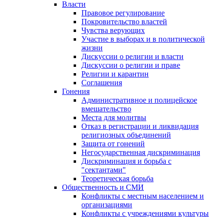
Власти
Правовое регулирование
Покровительство властей
Чувства верующих
Участие в выборах и в политической
жизни
Дискуссии о религии и власти
Дискуссии о религии и праве
Религии и карантин
Соглашения
Гонения
Административное и полицейское
вмешательство
Места для молитвы
Отказ в регистрации и ликвидация
религиозных объединений
Защита от гонений
Негосударственная дискриминация
Дискриминация и борьба с
"сектантами"
Теоретическая борьба
Общественность и СМИ
Конфликты с местным населением и
организациями
Конфликты с учреждениями культуры