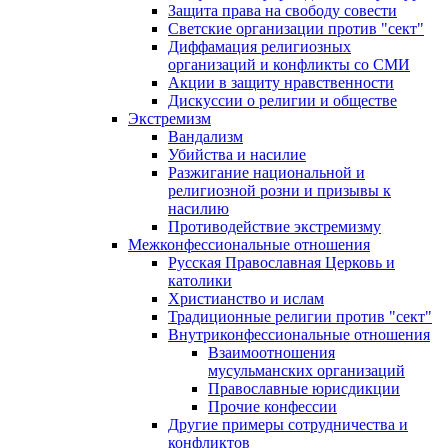
Защита права на свободу совести
Светские организации против "сект"
Диффамация религиозных
организаций и конфликты со СМИ
Акции в защиту нравственности
Дискуссии о религии и обществе
Экстремизм
Вандализм
Убийства и насилие
Разжигание национальной и
религиозной розни и призывы к
насилию
Противодействие экстремизму
Межконфессиональные отношения
Русская Православная Церковь и
католики
Христианство и ислам
Традиционные религии против "сект"
Внутриконфессиональные отношения
Взаимоотношения
мусульманских организаций
Православные юрисдикции
Прочие конфессии
Другие примеры сотрудничества и
конфликтов