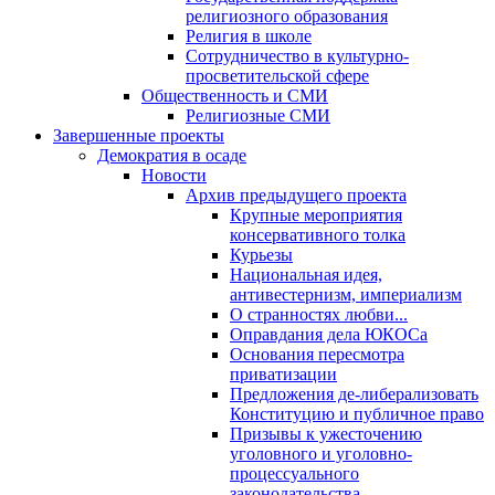
религиозного образования
Религия в школе
Сотрудничество в культурно-
просветительской сфере
Общественность и СМИ
Религиозные СМИ
Завершенные проекты
Демократия в осаде
Новости
Архив предыдущего проекта
Крупные мероприятия
консервативного толка
Курьезы
Национальная идея,
антивестернизм, империализм
О странностях любви...
Оправдания дела ЮКОСа
Основания пересмотра
приватизации
Предложения де-либерализовать
Конституцию и публичное право
Призывы к ужесточению
уголовного и уголовно-
процессуального
законодательства