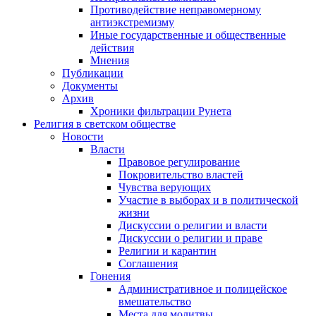
Противодействие неправомерному
антиэкстремизму
Иные государственные и общественные
действия
Мнения
Публикации
Документы
Архив
Хроники фильтрации Рунета
Религия в светском обществе
Новости
Власти
Правовое регулирование
Покровительство властей
Чувства верующих
Участие в выборах и в политической
жизни
Дискуссии о религии и власти
Дискуссии о религии и праве
Религии и карантин
Соглашения
Гонения
Административное и полицейское
вмешательство
Места для молитвы