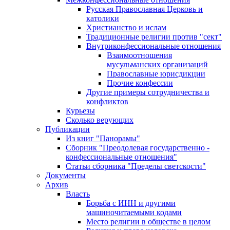
Русская Православная Церковь и
католики
Христианство и ислам
Традиционные религии против "сект"
Внутриконфессиональные отношения
Взаимоотношения
мусульманских организаций
Православные юрисдикции
Прочие конфессии
Другие примеры сотрудничества и
конфликтов
Курьезы
Сколько верующих
Публикации
Из книг "Панорамы"
Сборник "Преодолевая государственно -
конфессиональные отношения"
Статьи сборника "Пределы светскости"
Документы
Архив
Власть
Борьба с ИНН и другими
машиночитаемыми кодами
Место религии в обществе в целом