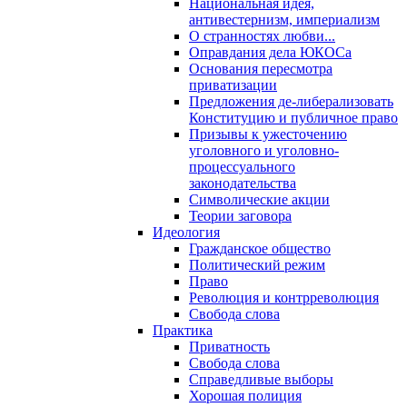
Национальная идея,
антивестернизм, империализм
О странностях любви...
Оправдания дела ЮКОСа
Основания пересмотра
приватизации
Предложения де-либерализовать
Конституцию и публичное право
Призывы к ужесточению
уголовного и уголовно-
процессуального
законодательства
Символические акции
Теории заговора
Идеология
Гражданское общество
Политический режим
Право
Революция и контрреволюция
Свобода слова
Практика
Приватность
Свобода слова
Справедливые выборы
Хорошая полиция