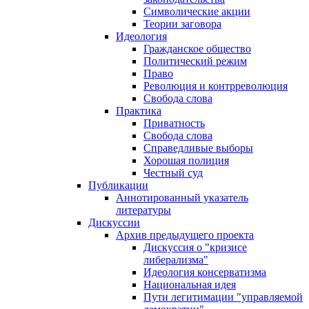
Символические акции
Теории заговора
Идеология
Гражданское общество
Политический режим
Право
Революция и контрреволюция
Свобода слова
Практика
Приватность
Свобода слова
Справедливые выборы
Хорошая полиция
Честный суд
Публикации
Аннотированный указатель
литературы
Дискуссии
Архив предыдущего проекта
Дискуссия о "кризисе
либерализма"
Идеология консерватизма
Национальная идея
Пути легитимации "управляемой