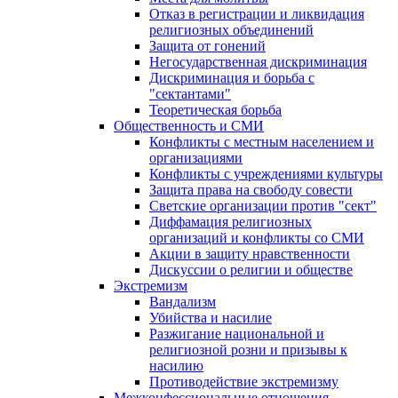
Отказ в регистрации и ликвидация
религиозных объединений
Защита от гонений
Негосударственная дискриминация
Дискриминация и борьба с
"сектантами"
Теоретическая борьба
Общественность и СМИ
Конфликты с местным населением и
организациями
Конфликты с учреждениями культуры
Защита права на свободу совести
Светские организации против "сект"
Диффамация религиозных
организаций и конфликты со СМИ
Акции в защиту нравственности
Дискуссии о религии и обществе
Экстремизм
Вандализм
Убийства и насилие
Разжигание национальной и
религиозной розни и призывы к
насилию
Противодействие экстремизму
Межконфессиональные отношения