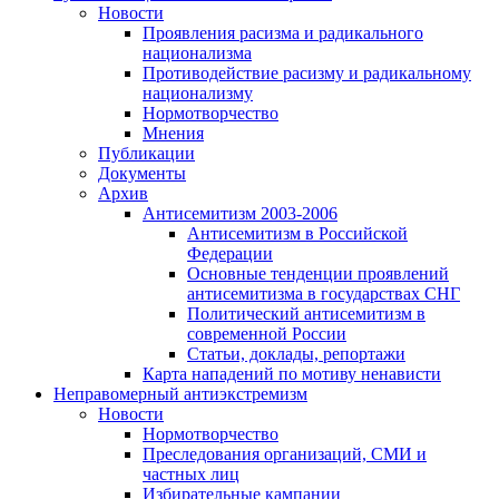
Новости
Проявления расизма и радикального
национализма
Противодействие расизму и радикальному
национализму
Нормотворчество
Мнения
Публикации
Документы
Архив
Антисемитизм 2003-2006
Антисемитизм в Российской
Федерации
Основные тенденции проявлений
антисемитизма в государствах СНГ
Политический антисемитизм в
современной России
Статьи, доклады, репортажи
Карта нападений по мотиву ненависти
Неправомерный антиэкстремизм
Новости
Нормотворчество
Преследования организаций, СМИ и
частных лиц
Избирательные кампании