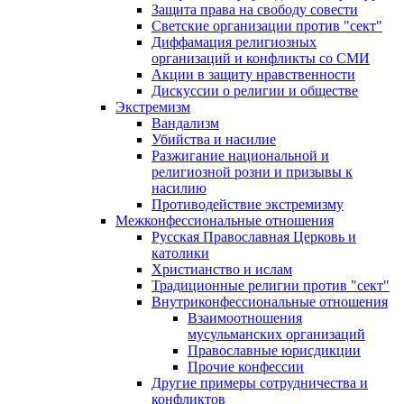
Защита права на свободу совести
Светские организации против "сект"
Диффамация религиозных
организаций и конфликты со СМИ
Акции в защиту нравственности
Дискуссии о религии и обществе
Экстремизм
Вандализм
Убийства и насилие
Разжигание национальной и
религиозной розни и призывы к
насилию
Противодействие экстремизму
Межконфессиональные отношения
Русская Православная Церковь и
католики
Христианство и ислам
Традиционные религии против "сект"
Внутриконфессиональные отношения
Взаимоотношения
мусульманских организаций
Православные юрисдикции
Прочие конфессии
Другие примеры сотрудничества и
конфликтов