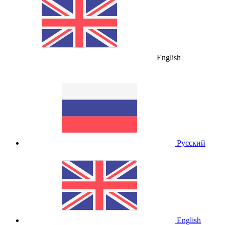
English
Русский
English