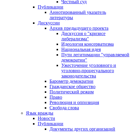
Честный суд
Публикации
Аннотированный указатель
литературы
Дискуссии
Архив предыдущего проекта
Дискуссия о "кризисе
либерализма"
Идеология консерватизма
Национальная идея
Пути легитимации "управляемой
демократии"
Ужесточение уголовного и
уголовно-процесуального
законодательства
Барометр демократии
Гражданское общество
Политический режим
Право
Революция и оппозиция
Свобода слова
Язык вражды
Новости
Публикации
Документы других организаций