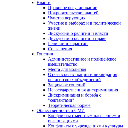
Власти
Правовое регулирование
Покровительство властей
Чувства верующих
Участие в выборах и в политической
жизни
Дискуссии о религии и власти
Дискуссии о религии и праве
Религии и карантин
Соглашения
Гонения
Административное и полицейское
вмешательство
Места для молитвы
Отказ в регистрации и ликвидация
религиозных объединений
Защита от гонений
Негосударственная дискриминация
Дискриминация и борьба с
"сектантами"
Теоретическая борьба
Общественность и СМИ
Конфликты с местным населением и
организациями
Конфликты с учреждениями культуры