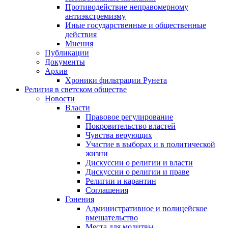
Противодействие неправомерному
антиэкстремизму
Иные государственные и общественные
действия
Мнения
Публикации
Документы
Архив
Хроники фильтрации Рунета
Религия в светском обществе
Новости
Власти
Правовое регулирование
Покровительство властей
Чувства верующих
Участие в выборах и в политической
жизни
Дискуссии о религии и власти
Дискуссии о религии и праве
Религии и карантин
Соглашения
Гонения
Административное и полицейское
вмешательство
Места для молитвы