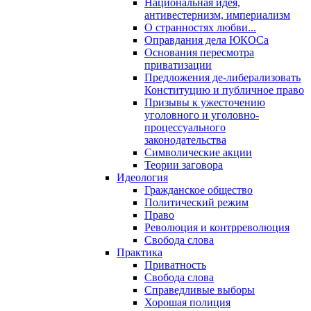
Национальная идея,
антивестернизм, империализм
О странностях любви...
Оправдания дела ЮКОСа
Основания пересмотра
приватизации
Предложения де-либерализовать
Конституцию и публичное право
Призывы к ужесточению
уголовного и уголовно-
процессуального
законодательства
Символические акции
Теории заговора
Идеология
Гражданское общество
Политический режим
Право
Революция и контрреволюция
Свобода слова
Практика
Приватность
Свобода слова
Справедливые выборы
Хорошая полиция