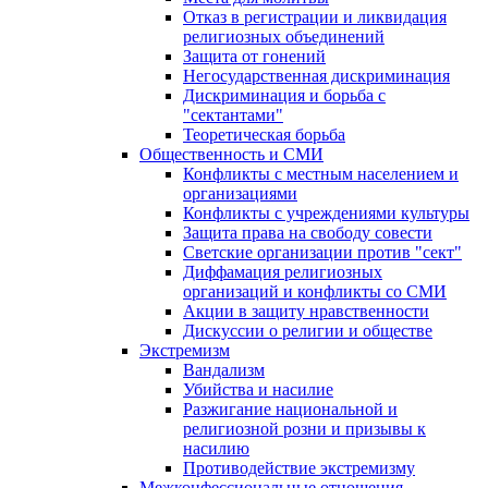
Отказ в регистрации и ликвидация
религиозных объединений
Защита от гонений
Негосударственная дискриминация
Дискриминация и борьба с
"сектантами"
Теоретическая борьба
Общественность и СМИ
Конфликты с местным населением и
организациями
Конфликты с учреждениями культуры
Защита права на свободу совести
Светские организации против "сект"
Диффамация религиозных
организаций и конфликты со СМИ
Акции в защиту нравственности
Дискуссии о религии и обществе
Экстремизм
Вандализм
Убийства и насилие
Разжигание национальной и
религиозной розни и призывы к
насилию
Противодействие экстремизму
Межконфессиональные отношения