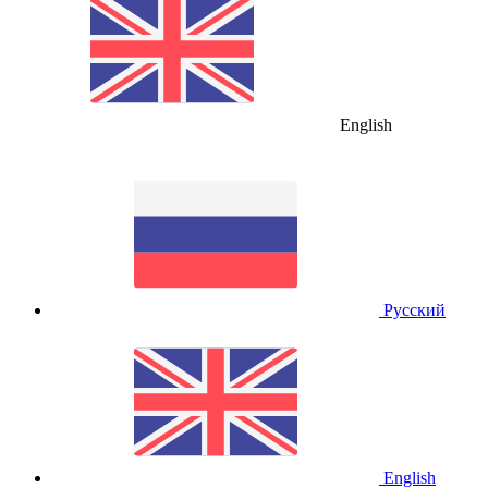
English
Русский
English