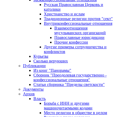
Русская Православная Церковь и
католики
Христианство и ислам
Традиционные религии против "сект"
Внутриконфессиональные отношения
Взаимоотношения
мусульманских организаций
Православные юрисдикции
Прочие конфессии
Другие примеры сотрудничества и
конфликтов
Курьезы
Сколько верующих
Публикации
Из книг "Панорамы"
Сборник "Преодолевая государственно -
конфессиональные отношения"
Статьи сборника "Пределы светскости"
Документы
Архив
Власть
Борьба с ИНН и другими
машиночитаемыми кодами
Место религии в обществе в целом