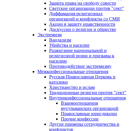
Защита права на свободу совести
Светские организации против "сект"
Диффамация религиозных
организаций и конфликты со СМИ
Акции в защиту нравственности
Дискуссии о религии и обществе
Экстремизм
Вандализм
Убийства и насилие
Разжигание национальной и
религиозной розни и призывы к
насилию
Противодействие экстремизму
Межконфессиональные отношения
Русская Православная Церковь и
католики
Христианство и ислам
Традиционные религии против "сект"
Внутриконфессиональные отношения
Взаимоотношения
мусульманских организаций
Православные юрисдикции
Прочие конфессии
Другие примеры сотрудничества и
конфликтов