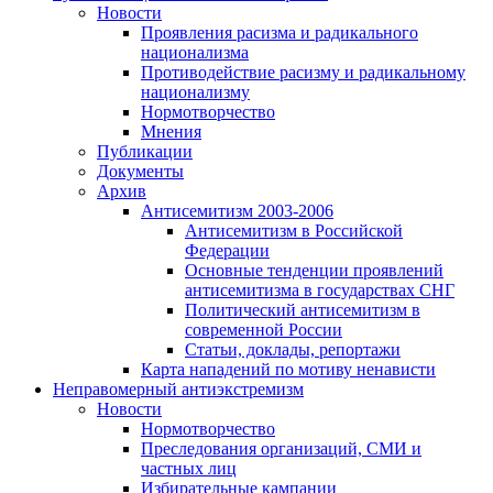
Новости
Проявления расизма и радикального
национализма
Противодействие расизму и радикальному
национализму
Нормотворчество
Мнения
Публикации
Документы
Архив
Антисемитизм 2003-2006
Антисемитизм в Российской
Федерации
Основные тенденции проявлений
антисемитизма в государствах СНГ
Политический антисемитизм в
современной России
Статьи, доклады, репортажи
Карта нападений по мотиву ненависти
Неправомерный антиэкстремизм
Новости
Нормотворчество
Преследования организаций, СМИ и
частных лиц
Избирательные кампании