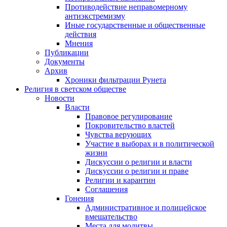
Противодействие неправомерному
антиэкстремизму
Иные государственные и общественные
действия
Мнения
Публикации
Документы
Архив
Хроники фильтрации Рунета
Религия в светском обществе
Новости
Власти
Правовое регулирование
Покровительство властей
Чувства верующих
Участие в выборах и в политической
жизни
Дискуссии о религии и власти
Дискуссии о религии и праве
Религии и карантин
Соглашения
Гонения
Административное и полицейское
вмешательство
Места для молитвы