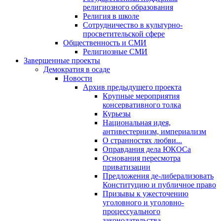
религиозного образования
Религия в школе
Сотрудничество в культурно-
просветительской сфере
Общественность и СМИ
Религиозные СМИ
Завершенные проекты
Демократия в осаде
Новости
Архив предыдущего проекта
Крупные мероприятия
консервативного толка
Курьезы
Национальная идея,
антивестернизм, империализм
О странностях любви...
Оправдания дела ЮКОСа
Основания пересмотра
приватизации
Предложения де-либерализовать
Конституцию и публичное право
Призывы к ужесточению
уголовного и уголовно-
процессуального
законодательства