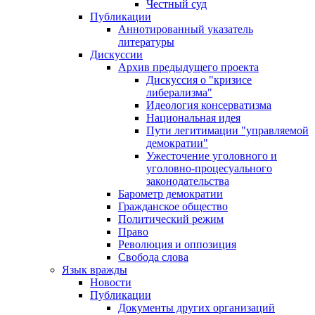
Честный суд
Публикации
Аннотированный указатель
литературы
Дискуссии
Архив предыдущего проекта
Дискуссия о "кризисе
либерализма"
Идеология консерватизма
Национальная идея
Пути легитимации "управляемой
демократии"
Ужесточение уголовного и
уголовно-процесуального
законодательства
Барометр демократии
Гражданское общество
Политический режим
Право
Революция и оппозиция
Свобода слова
Язык вражды
Новости
Публикации
Документы других организаций