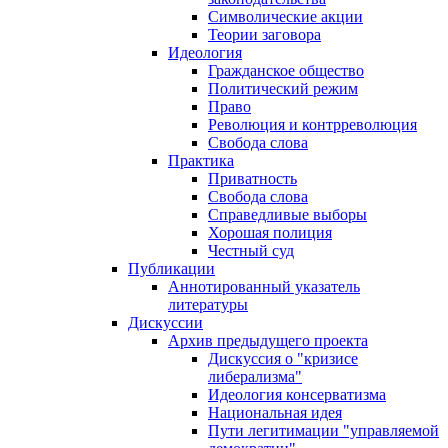
Символические акции
Теории заговора
Идеология
Гражданское общество
Политический режим
Право
Революция и контрреволюция
Свобода слова
Практика
Приватность
Свобода слова
Справедливые выборы
Хорошая полиция
Честный суд
Публикации
Аннотированный указатель
литературы
Дискуссии
Архив предыдущего проекта
Дискуссия о "кризисе
либерализма"
Идеология консерватизма
Национальная идея
Пути легитимации "управляемой