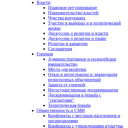
Власти
Правовое регулирование
Покровительство властей
Чувства верующих
Участие в выборах и в политической
жизни
Дискуссии о религии и власти
Дискуссии о религии и праве
Религии и карантин
Соглашения
Гонения
Административное и полицейское
вмешательство
Места для молитвы
Отказ в регистрации и ликвидация
религиозных объединений
Защита от гонений
Негосударственная дискриминация
Дискриминация и борьба с
"сектантами"
Теоретическая борьба
Общественность и СМИ
Конфликты с местным населением и
организациями
Конфликты с учреждениями культуры