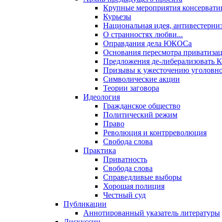
Крупные мероприятия консервати
Курьезы
Национальная идея, антивестерни
О странностях любви...
Оправдания дела ЮКОСа
Основания пересмотра приватиза
Предложения де-либерализовать 
Призывы к ужесточению уголовног
Символические акции
Теории заговора
Идеология
Гражданское общество
Политический режим
Право
Революция и контрреволюция
Свобода слова
Практика
Приватность
Свобода слова
Справедливые выборы
Хорошая полиция
Честный суд
Публикации
Аннотированный указатель литературы
Дискуссии