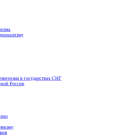
лизма
ционализму
емитизма в государствах СНГ
нной России
 лиц
емизму
вия