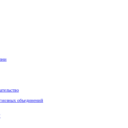
изни
ательство
игиозных объединений
"