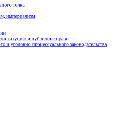
вного толка
зм, империализм
ции
Конституцию и публичное право
о и уголовно-процессуального законодательства