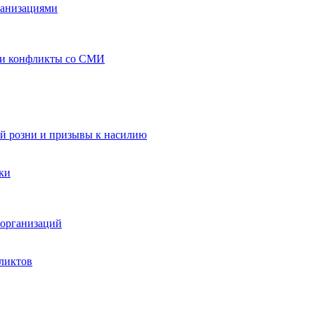
ганизациями
 и конфликты со СМИ
й розни и призывы к насилию
ки
организаций
ликтов