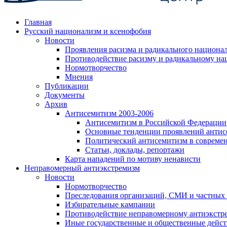
Главная
Русский национализм и ксенофобия
Новости
Проявления расизма и радикального национа
Противодействие расизму и радикальному на
Нормотворчество
Мнения
Публикации
Документы
Архив
Антисемитизм 2003-2006
Антисемитизм в Российской Федерации
Основные тенденции проявлений антис
Политический антисемитизм в совреме
Статьи, доклады, репортажи
Карта нападений по мотиву ненависти
Неправомерный антиэкстремизм
Новости
Нормотворчество
Преследования организаций, СМИ и частных
Избирательные кампании
Противодействие неправомерному антиэкстр
Иные государственные и общественные дейст