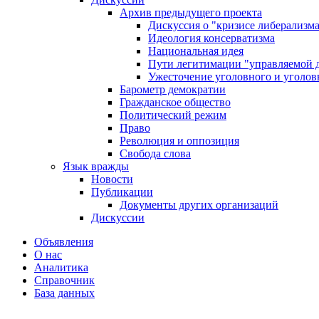
Архив предыдущего проекта
Дискуссия о "кризисе либерализм
Идеология консерватизма
Национальная идея
Пути легитимации "управляемой 
Ужесточение уголовного и уголов
Барометр демократии
Гражданское общество
Политический режим
Право
Революция и оппозиция
Свобода слова
Язык вражды
Новости
Публикации
Документы других организаций
Дискуссии
Объявления
О нас
Аналитика
Справочник
База данных