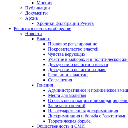
Мнения
Публикации
Документы
Архив
Хроники фильтрации Рунета
Религия в светском обществе
Новости
Власти
Правовое регулирование
Покровительство властей
Чувства верующих
Участие в выборах и в политической ж
Дискуссии о религии и власти
Дискуссии о религии и праве
Религии и карантин
Соглашения
Гонения
Административное и полицейское вмеш
Места для молитвы
Отказ в регистрации и ликвидация рел
Защита от гонений
Негосударственная дискриминация
Дискриминация и борьба с "сектантами
Теоретическая борьба
Общественность и СМИ