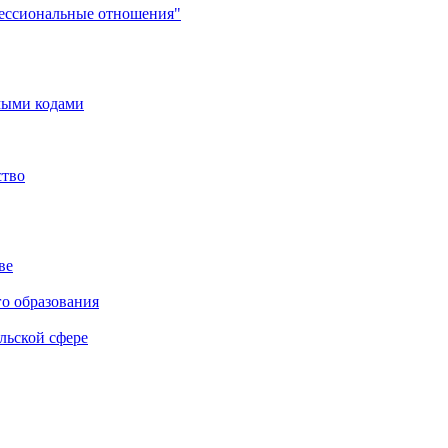
фессиональные отношения"
мыми кодами
ство
ве
го образования
льской сфере