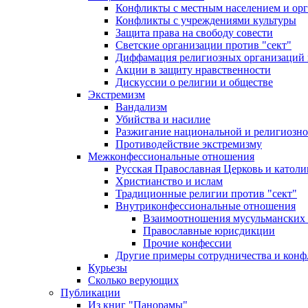
Конфликты с местным населением и ор
Конфликты с учреждениями культуры
Защита права на свободу совести
Светские организации против "сект"
Диффамация религиозных организаций
Акции в защиту нравственности
Дискуссии о религии и обществе
Экстремизм
Вандализм
Убийства и насилие
Разжигание национальной и религиозно
Противодействие экстремизму
Межконфессиональные отношения
Русская Православная Церковь и католи
Христианство и ислам
Традиционные религии против "сект"
Внутриконфессиональные отношения
Взаимоотношения мусульманских 
Православные юрисдикции
Прочие конфессии
Другие примеры сотрудничества и конф
Курьезы
Сколько верующих
Публикации
Из книг "Панорамы"