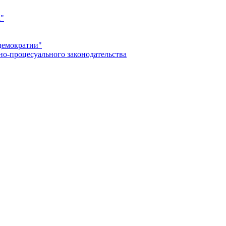
а"
демократии"
но-процесуального законодательства