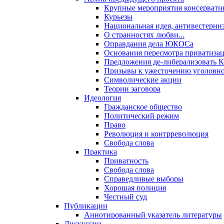
Крупные мероприятия консервати
Курьезы
Национальная идея, антивестерни
О странностях любви...
Оправдания дела ЮКОСа
Основания пересмотра приватиза
Предложения де-либерализовать 
Призывы к ужесточению уголовног
Символические акции
Теории заговора
Идеология
Гражданское общество
Политический режим
Право
Революция и контрреволюция
Свобода слова
Практика
Приватность
Свобода слова
Справедливые выборы
Хорошая полиция
Честный суд
Публикации
Аннотированный указатель литературы
Дискуссии