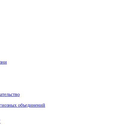
изни
ательство
игиозных объединений
"