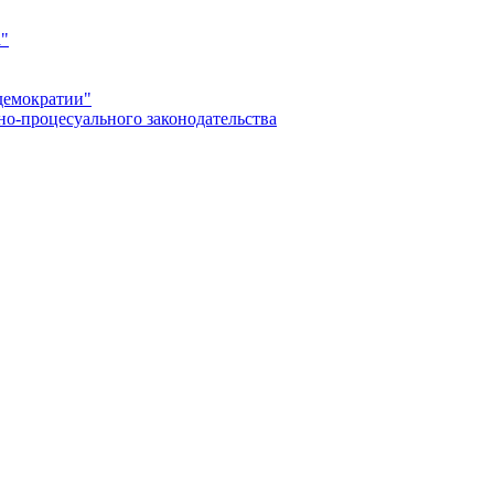
а"
демократии"
но-процесуального законодательства