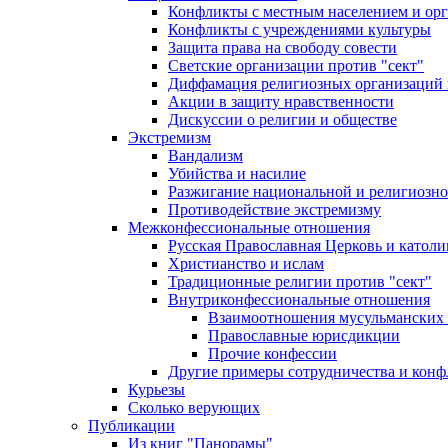
Конфликты с местным населением и ор
Конфликты с учреждениями культуры
Защита права на свободу совести
Светские организации против "сект"
Диффамация религиозных организаций
Акции в защиту нравственности
Дискуссии о религии и обществе
Экстремизм
Вандализм
Убийства и насилие
Разжигание национальной и религиозно
Противодействие экстремизму
Межконфессиональные отношения
Русская Православная Церковь и католи
Христианство и ислам
Традиционные религии против "сект"
Внутриконфессиональные отношения
Взаимоотношения мусульманских 
Православные юрисдикции
Прочие конфессии
Другие примеры сотрудничества и конф
Курьезы
Сколько верующих
Публикации
Из книг "Панорамы"