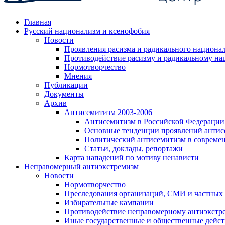
Главная
Русский национализм и ксенофобия
Новости
Проявления расизма и радикального национа
Противодействие расизму и радикальному на
Нормотворчество
Мнения
Публикации
Документы
Архив
Антисемитизм 2003-2006
Антисемитизм в Российской Федерации
Основные тенденции проявлений антис
Политический антисемитизм в совреме
Статьи, доклады, репортажи
Карта нападений по мотиву ненависти
Неправомерный антиэкстремизм
Новости
Нормотворчество
Преследования организаций, СМИ и частных
Избирательные кампании
Противодействие неправомерному антиэкстр
Иные государственные и общественные дейст