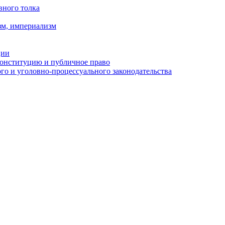
вного толка
зм, империализм
ции
Конституцию и публичное право
о и уголовно-процессуального законодательства