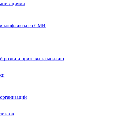
ганизациями
 и конфликты со СМИ
й розни и призывы к насилию
ки
организаций
ликтов