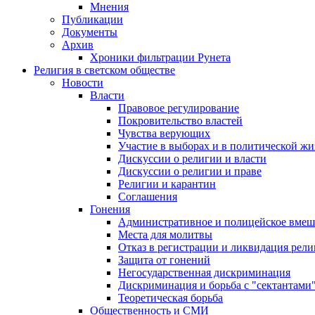
Мнения
Публикации
Документы
Архив
Хроники фильтрации Рунета
Религия в светском обществе
Новости
Власти
Правовое регулирование
Покровительство властей
Чувства верующих
Участие в выборах и в политической ж
Дискуссии о религии и власти
Дискуссии о религии и праве
Религии и карантин
Соглашения
Гонения
Административное и полицейское вмеш
Места для молитвы
Отказ в регистрации и ликвидация рел
Защита от гонений
Негосударственная дискриминация
Дискриминация и борьба с "сектантами
Теоретическая борьба
Общественность и СМИ