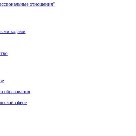
фессиональные отношения"
мыми кодами
ство
ве
го образования
льской сфере