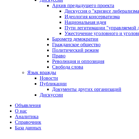
Архив предыдущего проекта
Дискуссия о "кризисе либерализм
Идеология консерватизма
Национальная идея
Пути легитимации "управляемой 
Ужесточение уголовного и уголов
Барометр демократии
Гражданское общество
Политический режим
Право
Революция и оппозиция
Свобода слова
Язык вражды
Новости
Публикации
Документы других организаций
Дискуссии
Объявления
О нас
Аналитика
Справочник
База данных