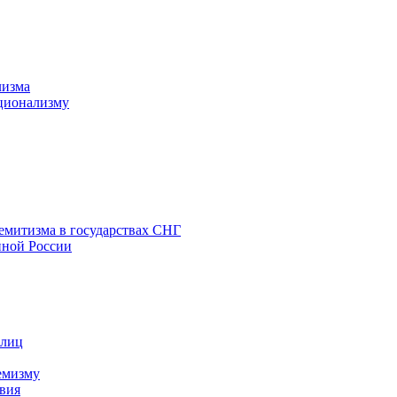
лизма
ционализму
емитизма в государствах СНГ
нной России
 лиц
емизму
вия