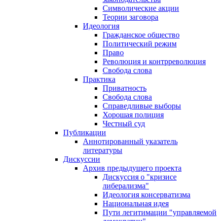
Символические акции
Теории заговора
Идеология
Гражданское общество
Политический режим
Право
Революция и контрреволюция
Свобода слова
Практика
Приватность
Свобода слова
Справедливые выборы
Хорошая полиция
Честный суд
Публикации
Аннотированный указатель
литературы
Дискуссии
Архив предыдущего проекта
Дискуссия о "кризисе
либерализма"
Идеология консерватизма
Национальная идея
Пути легитимации "управляемой