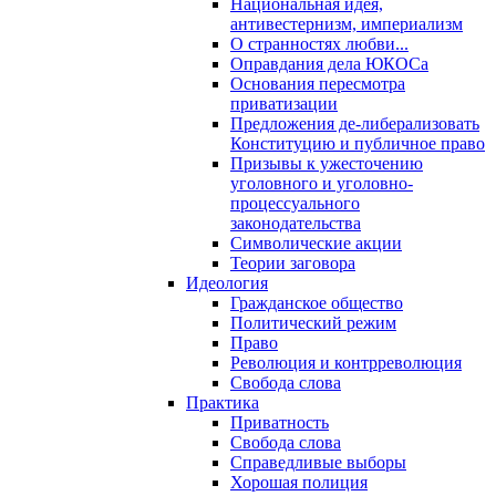
Национальная идея,
антивестернизм, империализм
О странностях любви...
Оправдания дела ЮКОСа
Основания пересмотра
приватизации
Предложения де-либерализовать
Конституцию и публичное право
Призывы к ужесточению
уголовного и уголовно-
процессуального
законодательства
Символические акции
Теории заговора
Идеология
Гражданское общество
Политический режим
Право
Революция и контрреволюция
Свобода слова
Практика
Приватность
Свобода слова
Справедливые выборы
Хорошая полиция