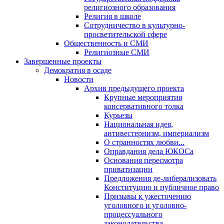
религиозного образования
Религия в школе
Сотрудничество в культурно-
просветительской сфере
Общественность и СМИ
Религиозные СМИ
Завершенные проекты
Демократия в осаде
Новости
Архив предыдущего проекта
Крупные мероприятия
консервативного толка
Курьезы
Национальная идея,
антивестернизм, империализм
О странностях любви...
Оправдания дела ЮКОСа
Основания пересмотра
приватизации
Предложения де-либерализовать
Конституцию и публичное право
Призывы к ужесточению
уголовного и уголовно-
процессуального
законодательства