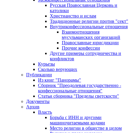
Русская Православная Церковь и
католики
Христианство и ислам
Традиционные религии против "сект"
Внутриконфессиональные отношения
Взаимоотношения
мусульманских организаций
Православные юрисдикции
Прочие конфессии
Другие примеры сотрудничества и
конфликтов
Курьезы
Сколько верующих
Публикации
Из книг "Панорамы"
Сборник "Преодолевая государственно -
конфессиональные отношения"
Статьи сборника "Пределы светскости"
Документы
Архив
Власть
Борьба с ИНН и другими
машиночитаемыми кодами
Место религии в обществе в целом