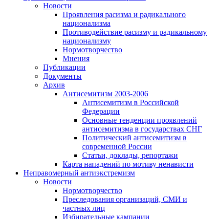
Новости
Проявления расизма и радикального
национализма
Противодействие расизму и радикальному
национализму
Нормотворчество
Мнения
Публикации
Документы
Архив
Антисемитизм 2003-2006
Антисемитизм в Российской
Федерации
Основные тенденции проявлений
антисемитизма в государствах СНГ
Политический антисемитизм в
современной России
Статьи, доклады, репортажи
Карта нападений по мотиву ненависти
Неправомерный антиэкстремизм
Новости
Нормотворчество
Преследования организаций, СМИ и
частных лиц
Избирательные кампании