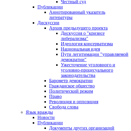
Честный суд
Публикации
Аннотированный указатель
литературы
Дискуссии
Архив предыдущего проекта
Дискуссия о "кризисе
либерализма"
Идеология консерватизма
Национальная идея
Пути легитимации "управляемой
демократии"
Ужесточение уголовного и
уголовно-процесуального
законодательства
Барометр демократии
Гражданское общество
Политический режим
Право
Революция и оппозиция
Свобода слова
Язык вражды
Новости
Публикации
Документы других организаций