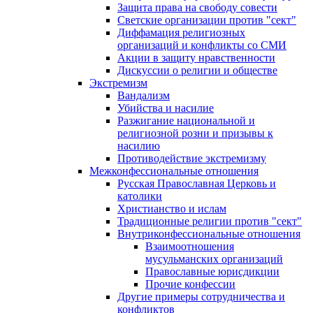
Защита права на свободу совести
Светские организации против "сект"
Диффамация религиозных
организаций и конфликты со СМИ
Акции в защиту нравственности
Дискуссии о религии и обществе
Экстремизм
Вандализм
Убийства и насилие
Разжигание национальной и
религиозной розни и призывы к
насилию
Противодействие экстремизму
Межконфессиональные отношения
Русская Православная Церковь и
католики
Христианство и ислам
Традиционные религии против "сект"
Внутриконфессиональные отношения
Взаимоотношения
мусульманских организаций
Православные юрисдикции
Прочие конфессии
Другие примеры сотрудничества и
конфликтов