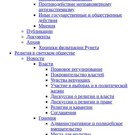
Противодействие неправомерному
антиэкстремизму
Иные государственные и общественные
действия
Мнения
Публикации
Документы
Архив
Хроники фильтрации Рунета
Религия в светском обществе
Новости
Власти
Правовое регулирование
Покровительство властей
Чувства верующих
Участие в выборах и в политической
жизни
Дискуссии о религии и власти
Дискуссии о религии и праве
Религии и карантин
Соглашения
Гонения
Административное и полицейское
вмешательство
Места для молитвы