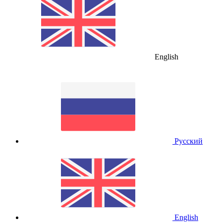
English
Русский
English