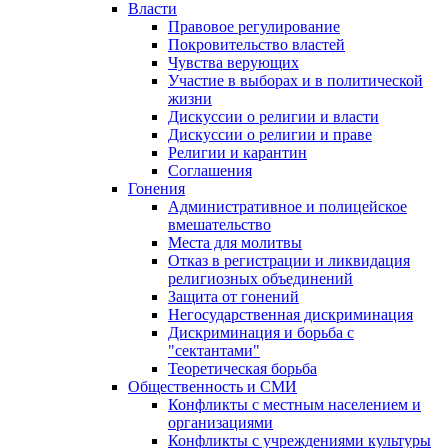
Власти
Правовое регулирование
Покровительство властей
Чувства верующих
Участие в выборах и в политической
жизни
Дискуссии о религии и власти
Дискуссии о религии и праве
Религии и карантин
Соглашения
Гонения
Административное и полицейское
вмешательство
Места для молитвы
Отказ в регистрации и ликвидация
религиозных объединений
Защита от гонений
Негосударственная дискриминация
Дискриминация и борьба с
"сектантами"
Теоретическая борьба
Общественность и СМИ
Конфликты с местным населением и
организациями
Конфликты с учреждениями культуры