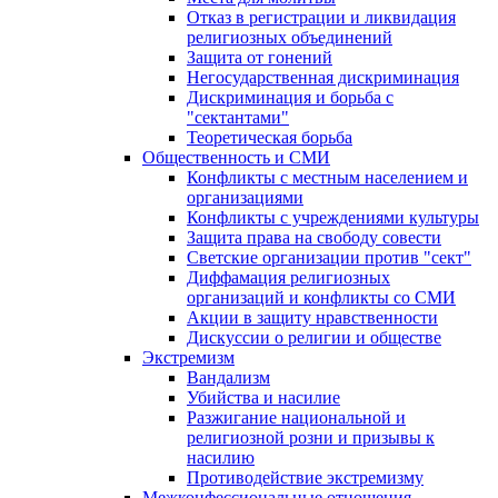
Отказ в регистрации и ликвидация
религиозных объединений
Защита от гонений
Негосударственная дискриминация
Дискриминация и борьба с
"сектантами"
Теоретическая борьба
Общественность и СМИ
Конфликты с местным населением и
организациями
Конфликты с учреждениями культуры
Защита права на свободу совести
Светские организации против "сект"
Диффамация религиозных
организаций и конфликты со СМИ
Акции в защиту нравственности
Дискуссии о религии и обществе
Экстремизм
Вандализм
Убийства и насилие
Разжигание национальной и
религиозной розни и призывы к
насилию
Противодействие экстремизму
Межконфессиональные отношения