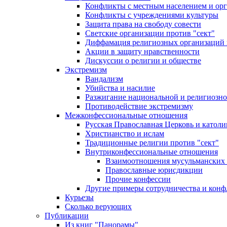
Конфликты с местным населением и ор
Конфликты с учреждениями культуры
Защита права на свободу совести
Светские организации против "сект"
Диффамация религиозных организаций
Акции в защиту нравственности
Дискуссии о религии и обществе
Экстремизм
Вандализм
Убийства и насилие
Разжигание национальной и религиозно
Противодействие экстремизму
Межконфессиональные отношения
Русская Православная Церковь и католи
Христианство и ислам
Традиционные религии против "сект"
Внутриконфессиональные отношения
Взаимоотношения мусульманских 
Православные юрисдикции
Прочие конфессии
Другие примеры сотрудничества и конф
Курьезы
Сколько верующих
Публикации
Из книг "Панорамы"