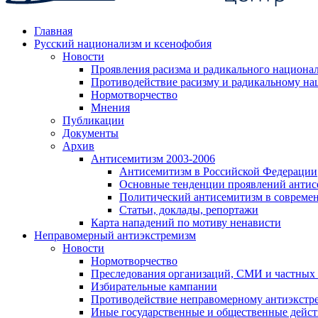
Главная
Русский национализм и ксенофобия
Новости
Проявления расизма и радикального национа
Противодействие расизму и радикальному на
Нормотворчество
Мнения
Публикации
Документы
Архив
Антисемитизм 2003-2006
Антисемитизм в Российской Федерации
Основные тенденции проявлений антис
Политический антисемитизм в совреме
Статьи, доклады, репортажи
Карта нападений по мотиву ненависти
Неправомерный антиэкстремизм
Новости
Нормотворчество
Преследования организаций, СМИ и частных
Избирательные кампании
Противодействие неправомерному антиэкстр
Иные государственные и общественные дейст