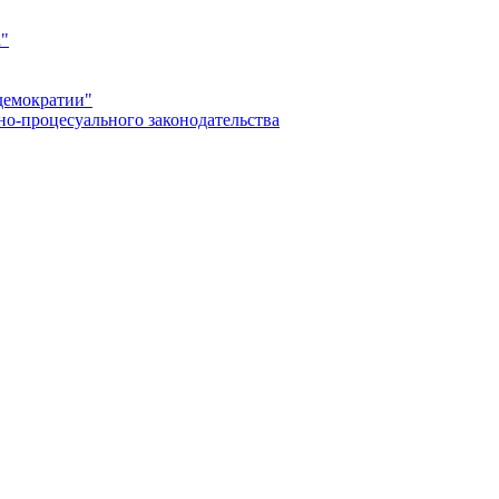
а"
демократии"
но-процесуального законодательства