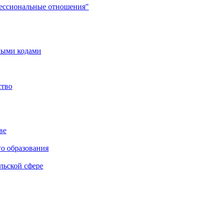
фессиональные отношения"
мыми кодами
ство
ве
го образования
льской сфере