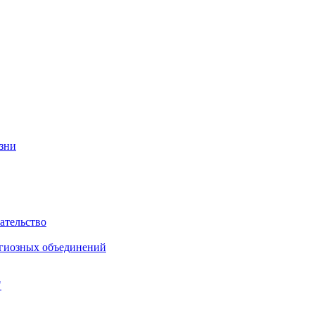
изни
ательство
игиозных объединений
"