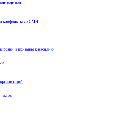
ганизациями
 и конфликты со СМИ
й розни и призывы к насилию
ки
организаций
ликтов