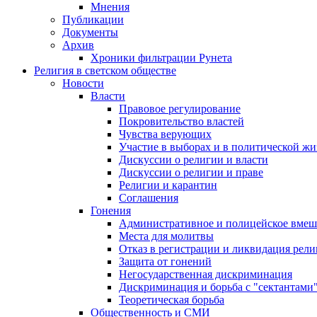
Мнения
Публикации
Документы
Архив
Хроники фильтрации Рунета
Религия в светском обществе
Новости
Власти
Правовое регулирование
Покровительство властей
Чувства верующих
Участие в выборах и в политической ж
Дискуссии о религии и власти
Дискуссии о религии и праве
Религии и карантин
Соглашения
Гонения
Административное и полицейское вмеш
Места для молитвы
Отказ в регистрации и ликвидация рел
Защита от гонений
Негосударственная дискриминация
Дискриминация и борьба с "сектантами
Теоретическая борьба
Общественность и СМИ