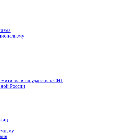
лизма
ционализму
емитизма в государствах СНГ
нной России
 лиц
емизму
вия