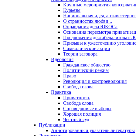
Крупные мероприятия консервати
Курьезы
Национальная идея, антивестерни
О странностях любви...
Оправдания дела ЮКОСа
Основания пересмотра приватиза
Предложения де-либерализовать 
Призывы к ужесточению уголовног
Символические акции
Теории заговора
Идеология
Гражданское общество
Политический режим
Право
Революция и контрреволюция
Свобода слова
Практика
Приватность
Свобода слова
Справедливые выборы
Хорошая полиция
Честный суд
Публикации
Аннотированный указатель литературы
Дискуссии