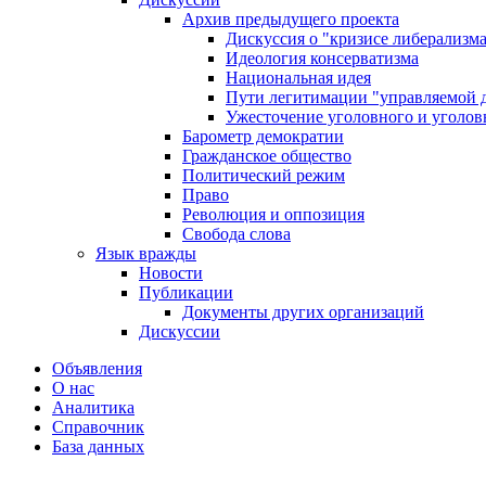
Архив предыдущего проекта
Дискуссия о "кризисе либерализм
Идеология консерватизма
Национальная идея
Пути легитимации "управляемой 
Ужесточение уголовного и уголов
Барометр демократии
Гражданское общество
Политический режим
Право
Революция и оппозиция
Свобода слова
Язык вражды
Новости
Публикации
Документы других организаций
Дискуссии
Объявления
О нас
Аналитика
Справочник
База данных