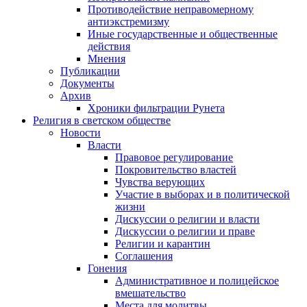
Противодействие неправомерному
антиэкстремизму
Иные государственные и общественные
действия
Мнения
Публикации
Документы
Архив
Хроники фильтрации Рунета
Религия в светском обществе
Новости
Власти
Правовое регулирование
Покровительство властей
Чувства верующих
Участие в выборах и в политической
жизни
Дискуссии о религии и власти
Дискуссии о религии и праве
Религии и карантин
Соглашения
Гонения
Административное и полицейское
вмешательство
Места для молитвы