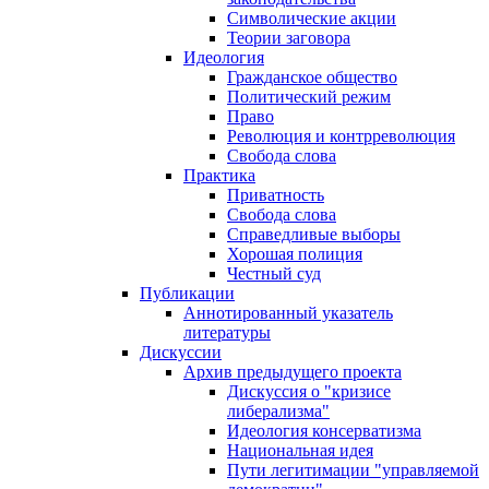
Символические акции
Теории заговора
Идеология
Гражданское общество
Политический режим
Право
Революция и контрреволюция
Свобода слова
Практика
Приватность
Свобода слова
Справедливые выборы
Хорошая полиция
Честный суд
Публикации
Аннотированный указатель
литературы
Дискуссии
Архив предыдущего проекта
Дискуссия о "кризисе
либерализма"
Идеология консерватизма
Национальная идея
Пути легитимации "управляемой