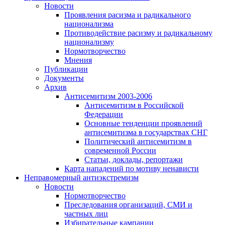
Новости
Проявления расизма и радикального
национализма
Противодействие расизму и радикальному
национализму
Нормотворчество
Мнения
Публикации
Документы
Архив
Антисемитизм 2003-2006
Антисемитизм в Российской
Федерации
Основные тенденции проявлений
антисемитизма в государствах СНГ
Политический антисемитизм в
современной России
Статьи, доклады, репортажи
Карта нападений по мотиву ненависти
Неправомерный антиэкстремизм
Новости
Нормотворчество
Преследования организаций, СМИ и
частных лиц
Избирательные кампании