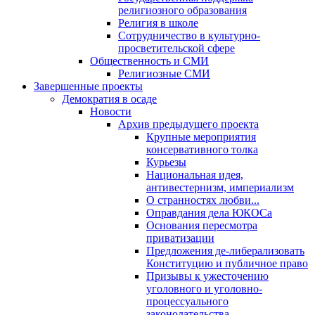
религиозного образования
Религия в школе
Сотрудничество в культурно-
просветительской сфере
Общественность и СМИ
Религиозные СМИ
Завершенные проекты
Демократия в осаде
Новости
Архив предыдущего проекта
Крупные мероприятия
консервативного толка
Курьезы
Национальная идея,
антивестернизм, империализм
О странностях любви...
Оправдания дела ЮКОСа
Основания пересмотра
приватизации
Предложения де-либерализовать
Конституцию и публичное право
Призывы к ужесточению
уголовного и уголовно-
процессуального
законодательства