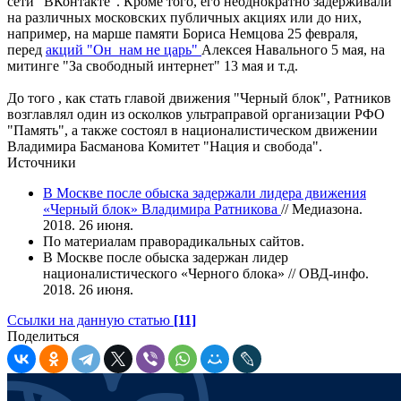
сети "ВКонтакте". Кроме того, его неоднократно задерживали
на различных московских публичных акциях или до них,
например, на марше памяти Бориса Немцова 25 февраля,
перед
акций "Он нам не царь"
Алексея Навального 5 мая, на
митинге "За свободный интернет" 13 мая и т.д.
До того , как стать главой движения "Черный блок", Ратников
возглавлял один из осколков ультраправой организации РФО
"Память", а также состоял в националистическом движении
Владимира Басманова Комитет "Нация и свобода".
Источники
В Москве после обыска задержали лидера движения
«Черный блок» Владимира Ратникова
// Медиазона.
2018. 26 июня.
По материалам праворадикальных сайтов.
В Москве после обыска задержан лидер
националистического «Черного блока» // ОВД-инфо.
2018. 26 июня.
Ссылки на данную статью
[11]
Поделиться