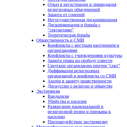
Отказ в регистрации и ликвидация
религиозных объединений
Защита от гонений
Негосударственная дискриминация
Дискриминация и борьба с
"сектантами"
Теоретическая борьба
Общественность и СМИ
Конфликты с местным населением и
организациями
Конфликты с учреждениями культуры
Защита права на свободу совести
Светские организации против "сект"
Диффамация религиозных
организаций и конфликты со СМИ
Акции в защиту нравственности
Дискуссии о религии и обществе
Экстремизм
Вандализм
Убийства и насилие
Разжигание национальной и
религиозной розни и призывы к
насилию
Противодействие экстремизму
Межконфессиональные отношения