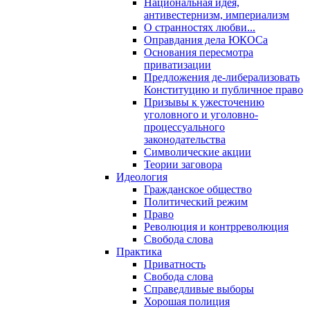
Национальная идея,
антивестернизм, империализм
О странностях любви...
Оправдания дела ЮКОСа
Основания пересмотра
приватизации
Предложения де-либерализовать
Конституцию и публичное право
Призывы к ужесточению
уголовного и уголовно-
процессуального
законодательства
Символические акции
Теории заговора
Идеология
Гражданское общество
Политический режим
Право
Революция и контрреволюция
Свобода слова
Практика
Приватность
Свобода слова
Справедливые выборы
Хорошая полиция