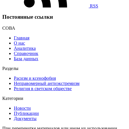
RSS
Постоянные ссылки
СОВА
Главная
О нас
Аналитика
Справочник
База данных
Разделы
Расизм и ксенофобия
Неправомерный антиэкстремизм
Религия в светском обществе
Категории
Новости
Публикации
Документы
При перепечатке материалов или ином их использовании