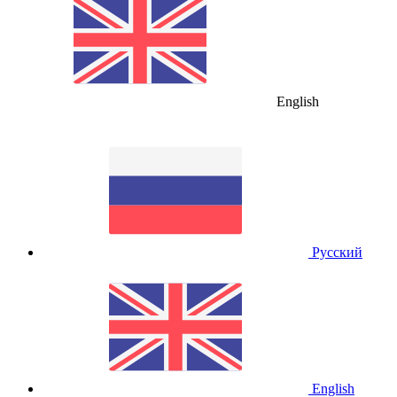
English
Русский
English