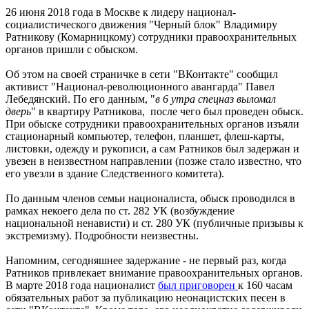
26 июня 2018 года в Москве к лидеру национал-
социалистического движения "Черный блок" Владимиру
Ратникову (Комарницкому) сотрудники правоохранительных
органов пришли с обыском.
Об этом на своей страничке в сети "ВКонтакте" сообщил
активист "Национал-революционного авангарда" Павел
Лебедянский. По его данным, "
в 6 утра спецназ выломал
дверь
" в квартиру Ратникова, после чего был проведен обыск.
При обыске сотрудники правоохранительных органов изъяли
стационарный компьютер, телефон, планшет, флеш-карты,
листовки, одежду и рукописи, а сам Ратников был задержан и
увезен в неизвестном направлении (позже стало известно, что
его увезли в здание Следственного комитета).
По данным членов семьи националиста, обыск проводился в
рамках некоего дела по ст. 282 УК (возбуждение
национальной ненависти) и ст. 280 УК (публичные призывы к
экстремизму). Подробности неизвестны.
Напомним, сегодняшнее задержание - не первый раз, когда
Ратников привлекает внимание правоохранительных органов.
В марте 2018 года националист
был приговорен
к 160 часам
обязательных работ за публикацию неонацистских песен в