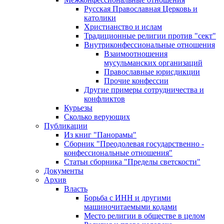
Русская Православная Церковь и
католики
Христианство и ислам
Традиционные религии против "сект"
Внутриконфессиональные отношения
Взаимоотношения
мусульманских организаций
Православные юрисдикции
Прочие конфессии
Другие примеры сотрудничества и
конфликтов
Курьезы
Сколько верующих
Публикации
Из книг "Панорамы"
Сборник "Преодолевая государственно -
конфессиональные отношения"
Статьи сборника "Пределы светскости"
Документы
Архив
Власть
Борьба с ИНН и другими
машиночитаемыми кодами
Место религии в обществе в целом