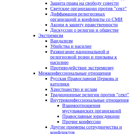
Защита права на свободу совести
Светские организации против "сект"
Диффамация религиозных
организаций и конфликты со СМИ
Акции в защиту нравственности
Дискуссии о религии и обществе
Экстремизм
Вандализм
Убийства и насилие
Разжигание национальной и
религиозной розни и призывы к
насилию
Противодействие экстремизму
Межконфессиональные отношения
Русская Православная Церковь и
католики
Христианство и ислам
Традиционные религии против "сект"
Внутриконфессиональные отношения
Взаимоотношения
мусульманских организаций
Православные юрисдикции
Прочие конфессии
Другие примеры сотрудничества и
конфликтов