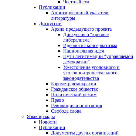
Честный суд
Публикации
Аннотированный указатель
литературы
Дискуссии
Архив предыдущего проекта
Дискуссия о "кризисе
либерализма"
Идеология консерватизма
Национальная идея
Пути легитимации "управляемой
демократии"
Ужесточение уголовного и
уголовно-процесуального
законодательства
Барометр демократии
Гражданское общество
Политический режим
Право
Революция и оппозиция
Свобода слова
Язык вражды
Новости
Публикации
Документы других организаций