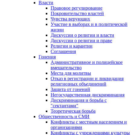
Власти
Правовое регулирование
Покровительство властей
Чувства верующих
Участие в выборах и в политической
жизни
Дискуссии о религии и власти
Дискуссии о религии и праве
Религии и карантин
Соглашения
Гонения
Административное и полицейское
вмешательство
Места для молитвы
Отказ в регистрации и ликвидация
религиозных объединений
Защита от гонений
Негосударственная дискриминация
Дискриминация и борьба с
"сектантами"
Теоретическая борьба
Общественность и СМИ
Конфликты с местным населением и
организациями
Конфликты с учреждениями культуры