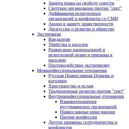
Защита права на свободу совести
Светские организации против "сект"
Диффамация религиозных
организаций и конфликты со СМИ
Акции в защиту нравственности
Дискуссии о религии и обществе
Экстремизм
Вандализм
Убийства и насилие
Разжигание национальной и
религиозной розни и призывы к
насилию
Противодействие экстремизму
Межконфессиональные отношения
Русская Православная Церковь и
католики
Христианство и ислам
Традиционные религии против "сект"
Внутриконфессиональные отношения
Взаимоотношения
мусульманских организаций
Православные юрисдикции
Прочие конфессии
Другие примеры сотрудничества и
конфликтов