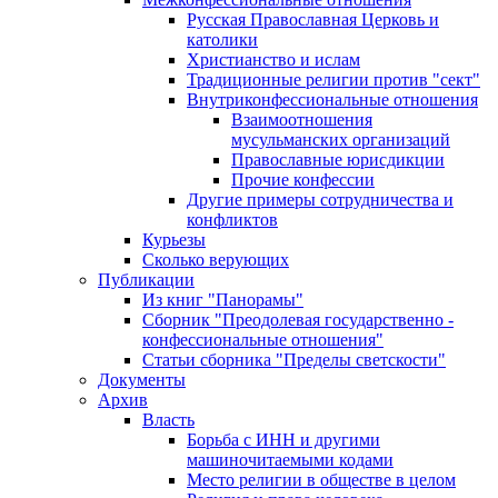
Русская Православная Церковь и
католики
Христианство и ислам
Традиционные религии против "сект"
Внутриконфессиональные отношения
Взаимоотношения
мусульманских организаций
Православные юрисдикции
Прочие конфессии
Другие примеры сотрудничества и
конфликтов
Курьезы
Сколько верующих
Публикации
Из книг "Панорамы"
Сборник "Преодолевая государственно -
конфессиональные отношения"
Статьи сборника "Пределы светскости"
Документы
Архив
Власть
Борьба с ИНН и другими
машиночитаемыми кодами
Место религии в обществе в целом