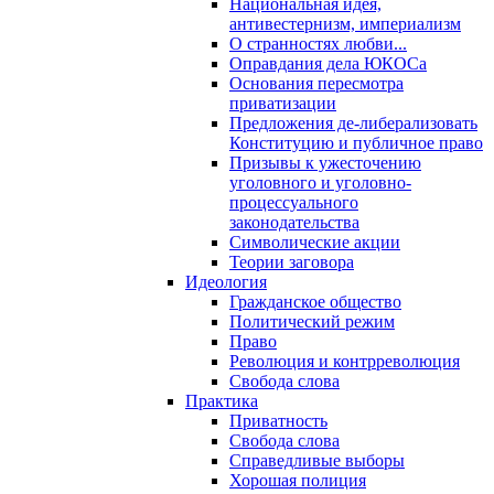
Национальная идея,
антивестернизм, империализм
О странностях любви...
Оправдания дела ЮКОСа
Основания пересмотра
приватизации
Предложения де-либерализовать
Конституцию и публичное право
Призывы к ужесточению
уголовного и уголовно-
процессуального
законодательства
Символические акции
Теории заговора
Идеология
Гражданское общество
Политический режим
Право
Революция и контрреволюция
Свобода слова
Практика
Приватность
Свобода слова
Справедливые выборы
Хорошая полиция