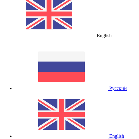
English
Русский
English