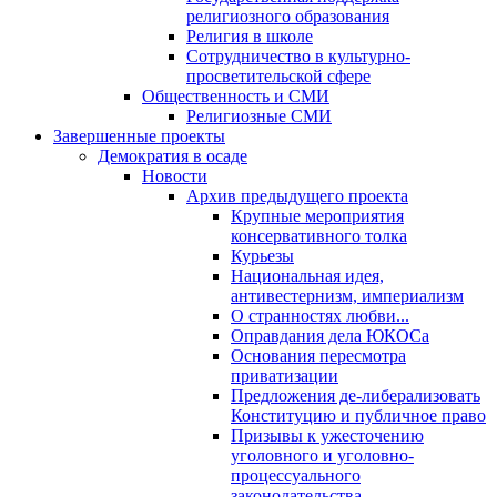
религиозного образования
Религия в школе
Сотрудничество в культурно-
просветительской сфере
Общественность и СМИ
Религиозные СМИ
Завершенные проекты
Демократия в осаде
Новости
Архив предыдущего проекта
Крупные мероприятия
консервативного толка
Курьезы
Национальная идея,
антивестернизм, империализм
О странностях любви...
Оправдания дела ЮКОСа
Основания пересмотра
приватизации
Предложения де-либерализовать
Конституцию и публичное право
Призывы к ужесточению
уголовного и уголовно-
процессуального
законодательства