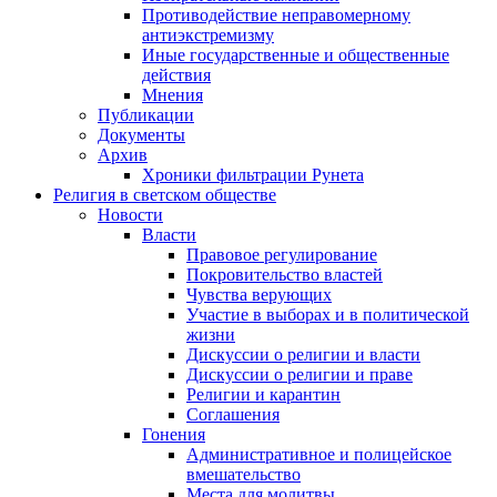
Противодействие неправомерному
антиэкстремизму
Иные государственные и общественные
действия
Мнения
Публикации
Документы
Архив
Хроники фильтрации Рунета
Религия в светском обществе
Новости
Власти
Правовое регулирование
Покровительство властей
Чувства верующих
Участие в выборах и в политической
жизни
Дискуссии о религии и власти
Дискуссии о религии и праве
Религии и карантин
Соглашения
Гонения
Административное и полицейское
вмешательство
Места для молитвы