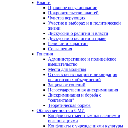
Власти
Правовое регулирование
Покровительство властей
Чувства верующих
Участие в выборах и в политической
жизни
Дискуссии о религии и власти
Дискуссии о религии и праве
Религии и карантин
Соглашения
Гонения
Административное и полицейское
вмешательство
Места для молитвы
Отказ в регистрации и ликвидация
религиозных объединений
Защита от гонений
Негосударственная дискриминация
Дискриминация и борьба с
"сектантами"
Теоретическая борьба
Общественность и СМИ
Конфликты с местным населением и
организациями
Конфликты с учреждениями культуры