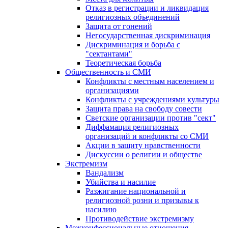
Отказ в регистрации и ликвидация
религиозных объединений
Защита от гонений
Негосударственная дискриминация
Дискриминация и борьба с
"сектантами"
Теоретическая борьба
Общественность и СМИ
Конфликты с местным населением и
организациями
Конфликты с учреждениями культуры
Защита права на свободу совести
Светские организации против "сект"
Диффамация религиозных
организаций и конфликты со СМИ
Акции в защиту нравственности
Дискуссии о религии и обществе
Экстремизм
Вандализм
Убийства и насилие
Разжигание национальной и
религиозной розни и призывы к
насилию
Противодействие экстремизму
Межконфессиональные отношения