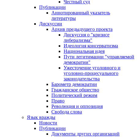
Честный суд
Публикации
Аннотированный указатель
литературы
Дискуссии
Архив предыдущего проекта
Дискуссия о "кризисе
либерализма"
Идеология консерватизма
Национальная идея
Пути легитимации "управляемой
демократии"
Ужесточение уголовного и
уголовно-процесуального
законодательства
Барометр демократии
Гражданское общество
Политический режим
Право
Революция и оппозиция
Свобода слова
Язык вражды
Новости
Публикации
Документы других организаций