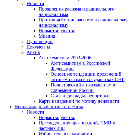
Новости
Проявления расизма и радикального
национализма
Противодействие расизму и радикальному
национализму
Нормотворчество
Мнения
Публикации
Документы
Архив
Антисемитизм 2003-2006
Антисемитизм в Российской
Федерации
Основные тенденции проявлений
антисемитизма в государствах СНГ
Политический антисемитизм в
современной России
Статьи, доклады, репортажи
Карта нападений по мотиву ненависти
Неправомерный антиэкстремизм
Новости
Нормотворчество
Преследования организаций, СМИ и
частных лиц
Избирательные кампании