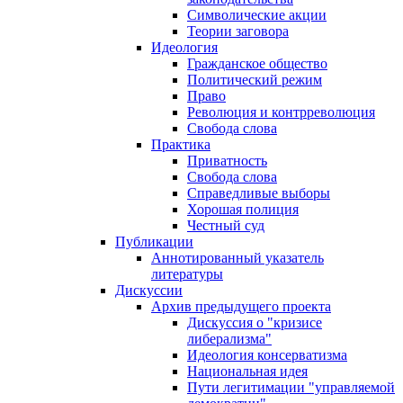
Символические акции
Теории заговора
Идеология
Гражданское общество
Политический режим
Право
Революция и контрреволюция
Свобода слова
Практика
Приватность
Свобода слова
Справедливые выборы
Хорошая полиция
Честный суд
Публикации
Аннотированный указатель
литературы
Дискуссии
Архив предыдущего проекта
Дискуссия о "кризисе
либерализма"
Идеология консерватизма
Национальная идея
Пути легитимации "управляемой