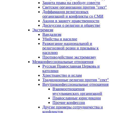
Защита права на свободу совести
Светские организации против "сект"
Диффамация религиозных
организаций и конфликты со СМИ
Акции в защиту нравственности
Дискуссии о религии и обществе
Экстремизм
Вандализм
Убийства и насилие
Разжигание национальной и
религиозной розни и призывы к
насилию
Противодействие экстремизму
Межконфессиональные отношения
Русская Православная Церковь и
католики
Христианство и ислам
Традиционные религии против "сект"
Внутриконфессиональные отношения
Взаимоотношения
мусульманских организаций
Православные юрисдикции
Прочие конфессии
Другие примеры сотрудничества и
конфликтов