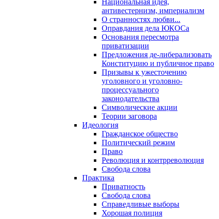
Национальная идея,
антивестернизм, империализм
О странностях любви...
Оправдания дела ЮКОСа
Основания пересмотра
приватизации
Предложения де-либерализовать
Конституцию и публичное право
Призывы к ужесточению
уголовного и уголовно-
процессуального
законодательства
Символические акции
Теории заговора
Идеология
Гражданское общество
Политический режим
Право
Революция и контрреволюция
Свобода слова
Практика
Приватность
Свобода слова
Справедливые выборы
Хорошая полиция