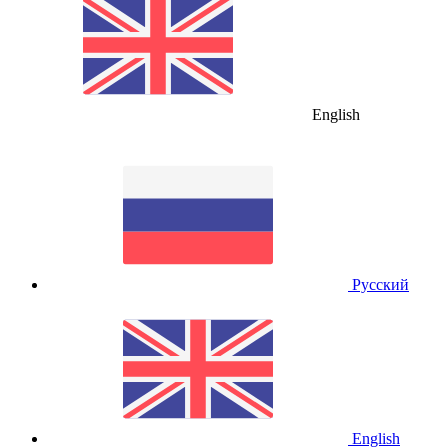
English
Русский
English