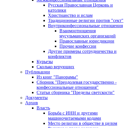
Русская Православная Церковь и
католики
Христианство и ислам
Традиционные религии против "сект"
Внутриконфессиональные отношения
Взаимоотношения
мусульманских организаций
Православные юрисдикции
Прочие конфессии
Другие примеры сотрудничества и
конфликтов
Курьезы
Сколько верующих
Публикации
Из книг "Панорамы"
Сборник "Преодолевая государственно -
конфессиональные отношения"
Статьи сборника "Пределы светскости"
Документы
Архив
Власть
Борьба с ИНН и другими
машиночитаемыми кодами
Место религии в обществе в целом