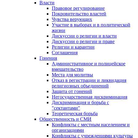
Власти
Правовое регулирование
Покровительство властей
Чувства верующих
Участие в выборах и в политической
жизни
Дискуссии о религии и власти
Дискуссии о религии и праве
Религии и карантин
Соглашения
Гонения
Административное и полицейское
вмешательство
Места для молитвы
Отказ в регистрации и ликвидация
религиозных объединений
Защита от гонений
Негосударственная дискриминация
Дискриминация и борьба с
"сектантами"
Теоретическая борьба
Общественность и СМИ
Конфликты с местным населением и
организациями
Конфликты с учреждениями культуры