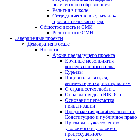
религиозного образования
Религия в школе
Сотрудничество в культурно-
просветительской сфере
Общественность и СМИ
Религиозные СМИ
Завершенные проекты
Демократия в осаде
Новости
Архив предыдущего проекта
Крупные мероприятия
консервативного толка
Курьезы
Национальная идея,
антивестернизм, империализм
О странностях любви...
Оправдания дела ЮКОСа
Основания пересмотра
приватизации
Предложения де-либерализовать
Конституцию и публичное право
Призывы к ужесточению
уголовного и уголовно-
процессуального
законодательства