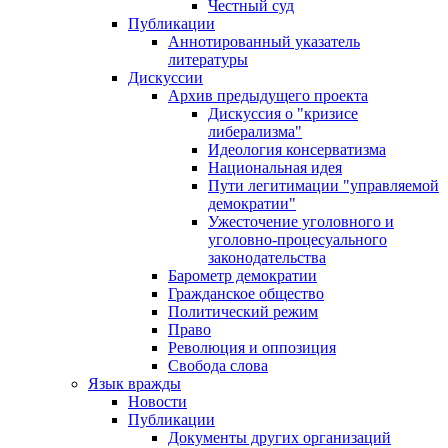
Честный суд
Публикации
Аннотированный указатель
литературы
Дискуссии
Архив предыдущего проекта
Дискуссия о "кризисе
либерализма"
Идеология консерватизма
Национальная идея
Пути легитимации "управляемой
демократии"
Ужесточение уголовного и
уголовно-процесуального
законодательства
Барометр демократии
Гражданское общество
Политический режим
Право
Революция и оппозиция
Свобода слова
Язык вражды
Новости
Публикации
Документы других организаций