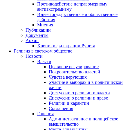
Противодействие неправомерному
антиэкстремизму
Иные государственные и общественные
действия
Мнения
Публикации
Документы
Архив
Хроники фильтрации Рунета
Религия в светском обществе
Новости
Власти
Правовое регулирование
Покровительство властей
Чувства верующих
Участие в выборах и в политической
жизни
Дискуссии о религии и власти
Дискуссии о религии и праве
Религии и карантин
Соглашения
Гонения
Административное и полицейское
вмешательство
Места для молитвы