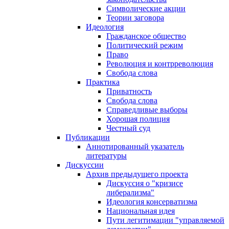
Символические акции
Теории заговора
Идеология
Гражданское общество
Политический режим
Право
Революция и контрреволюция
Свобода слова
Практика
Приватность
Свобода слова
Справедливые выборы
Хорошая полиция
Честный суд
Публикации
Аннотированный указатель
литературы
Дискуссии
Архив предыдущего проекта
Дискуссия о "кризисе
либерализма"
Идеология консерватизма
Национальная идея
Пути легитимации "управляемой