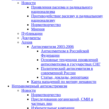
Новости
Проявления расизма и радикального
национализма
Противодействие расизму и радикальному
национализму
Нормотворчество
Мнения
Публикации
Документы
Архив
Антисемитизм 2003-2006
Антисемитизм в Российской
Федерации
Основные тенденции проявлений
антисемитизма в государствах СНГ
Политический антисемитизм в
современной России
Статьи, доклады, репортажи
Карта нападений по мотиву ненависти
Неправомерный антиэкстремизм
Новости
Нормотворчество
Преследования организаций, СМИ и
частных лиц
Избирательные кампании