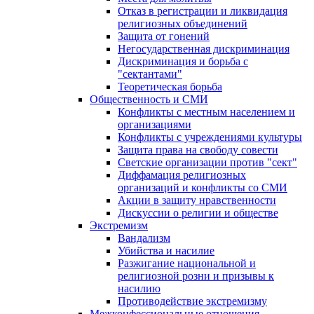
Отказ в регистрации и ликвидация
религиозных объединений
Защита от гонений
Негосударственная дискриминация
Дискриминация и борьба с
"сектантами"
Теоретическая борьба
Общественность и СМИ
Конфликты с местным населением и
организациями
Конфликты с учреждениями культуры
Защита права на свободу совести
Светские организации против "сект"
Диффамация религиозных
организаций и конфликты со СМИ
Акции в защиту нравственности
Дискуссии о религии и обществе
Экстремизм
Вандализм
Убийства и насилие
Разжигание национальной и
религиозной розни и призывы к
насилию
Противодействие экстремизму
Межконфессиональные отношения