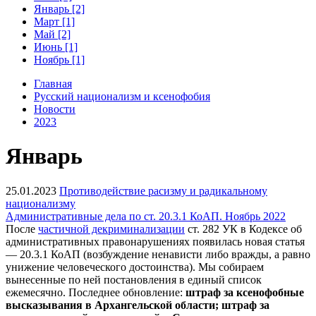
Январь [2]
Март [1]
Май [2]
Июнь [1]
Ноябрь [1]
Главная
Русский национализм и ксенофобия
Новости
2023
Январь
25.01.2023
Противодействие расизму и радикальному
национализму
Административные дела по ст. 20.3.1 КоАП. Ноябрь 2022
После
частичной декриминализации
ст. 282 УК в Кодексе об
административных правонарушениях появилась новая статья
— 20.3.1 КоАП (возбуждение ненависти либо вражды, а равно
унижение человеческого достоинства). Мы собираем
вынесенные по ней постановления в единый список
ежемесячно. Последнее обновление:
штраф за ксенофобные
высказывания в Архангельской области; штраф за