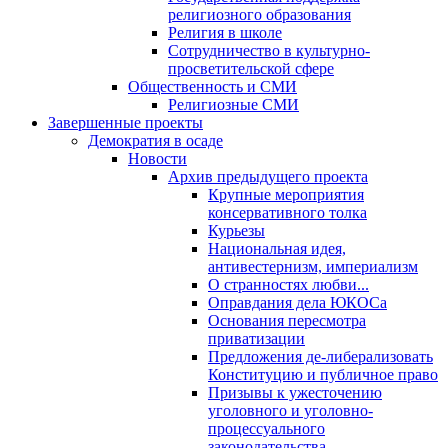
религиозного образования
Религия в школе
Сотрудничество в культурно-
просветительской сфере
Общественность и СМИ
Религиозные СМИ
Завершенные проекты
Демократия в осаде
Новости
Архив предыдущего проекта
Крупные мероприятия
консервативного толка
Курьезы
Национальная идея,
антивестернизм, империализм
О странностях любви...
Оправдания дела ЮКОСа
Основания пересмотра
приватизации
Предложения де-либерализовать
Конституцию и публичное право
Призывы к ужесточению
уголовного и уголовно-
процессуального
законодательства