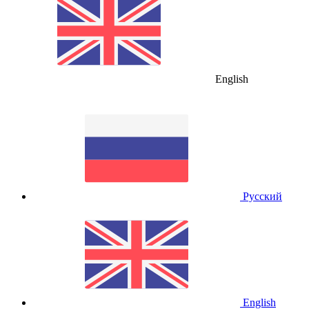
English
Русский
English