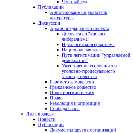
Честный суд
Публикации
Аннотированный указатель
литературы
Дискуссии
Архив предыдущего проекта
Дискуссия о "кризисе
либерализма"
Идеология консерватизма
Национальная идея
Пути легитимации "управляемой
демократии"
Ужесточение уголовного и
уголовно-процесуального
законодательства
Барометр демократии
Гражданское общество
Политический режим
Право
Революция и оппозиция
Свобода слова
Язык вражды
Новости
Публикации
Документы других организаций