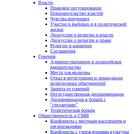
Власти
Правовое регулирование
Покровительство властей
Чувства верующих
Участие в выборах и в политической
жизни
Дискуссии о религии и власти
Дискуссии о религии и праве
Религии и карантин
Соглашения
Гонения
Административное и полицейское
вмешательство
Места для молитвы
Отказ в регистрации и ликвидация
религиозных объединений
Защита от гонений
Негосударственная дискриминация
Дискриминация и борьба с
"сектантами"
Теоретическая борьба
Общественность и СМИ
Конфликты с местным населением и
организациями
Конфликты с учреждениями культуры