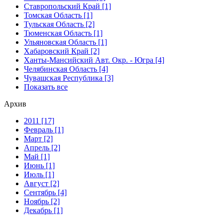
Ставропольский Край [1]
Томская Область [1]
Тульская Область [2]
Тюменская Область [1]
Ульяновская Область [1]
Хабаровский Край [2]
Ханты-Мансийский Авт. Окр. - Югра [4]
Челябинская Область [4]
Чувашская Республика [3]
Показать все
Архив
2011 [17]
Февраль [1]
Март [2]
Апрель [2]
Май [1]
Июнь [1]
Июль [1]
Август [2]
Сентябрь [4]
Ноябрь [2]
Декабрь [1]