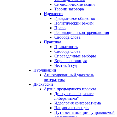
Символические акции
Теории заговора
Идеология
Гражданское общество
Политический режим
Право
Революция и контрреволюция
Свобода слова
Практика
Приватность
Свобода слова
Справедливые выборы
Хорошая полиция
Честный суд
Публикации
Аннотированный указатель
литературы
Дискуссии
Архив предыдущего проекта
Дискуссия о "кризисе
либерализма"
Идеология консерватизма
Национальная идея
Пути легитимации "управляемой