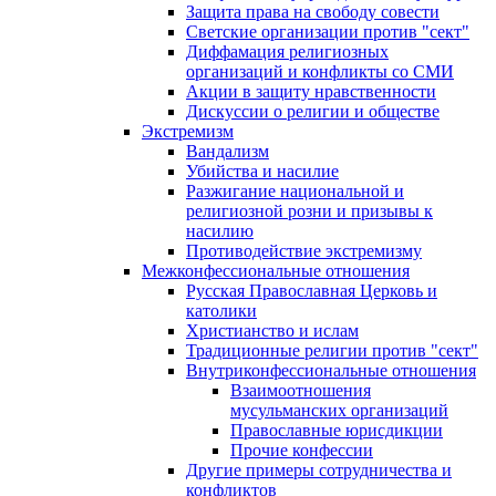
Защита права на свободу совести
Светские организации против "сект"
Диффамация религиозных
организаций и конфликты со СМИ
Акции в защиту нравственности
Дискуссии о религии и обществе
Экстремизм
Вандализм
Убийства и насилие
Разжигание национальной и
религиозной розни и призывы к
насилию
Противодействие экстремизму
Межконфессиональные отношения
Русская Православная Церковь и
католики
Христианство и ислам
Традиционные религии против "сект"
Внутриконфессиональные отношения
Взаимоотношения
мусульманских организаций
Православные юрисдикции
Прочие конфессии
Другие примеры сотрудничества и
конфликтов