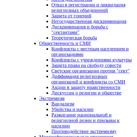
Отказ в регистрации и ликвидация
религиозных объединений
Защита от гонений
Негосударственная дискриминация
Дискриминация и борьба с
"сектантами"
Теоретическая борьба
Общественность и СМИ
Конфликты с местным населением и
организациями
Конфликты с учреждениями культуры
Защита права на свободу совести
Светские организации против "сект"
Диффамация религиозных
организаций и конфликты со СМИ
Акции в защиту нравственности
Дискуссии о религии и обществе
Экстремизм
Вандализм
Убийства и насилие
Разжигание национальной и
религиозной розни и призывы к
насилию
Противодействие экстремизму
Межконфессиональные отношения