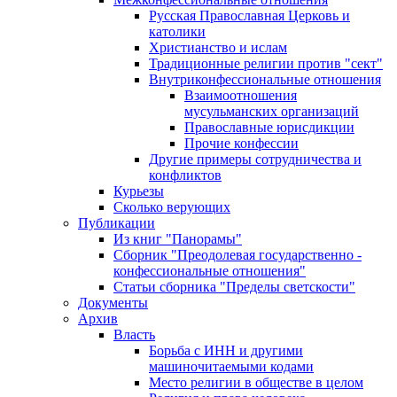
Русская Православная Церковь и
католики
Христианство и ислам
Традиционные религии против "сект"
Внутриконфессиональные отношения
Взаимоотношения
мусульманских организаций
Православные юрисдикции
Прочие конфессии
Другие примеры сотрудничества и
конфликтов
Курьезы
Сколько верующих
Публикации
Из книг "Панорамы"
Сборник "Преодолевая государственно -
конфессиональные отношения"
Статьи сборника "Пределы светскости"
Документы
Архив
Власть
Борьба с ИНН и другими
машиночитаемыми кодами
Место религии в обществе в целом