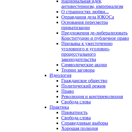
Национальная идея,
антивестернизм, империализм
О странностях любви...
Оправдания дела ЮКОСа
Основания пересмотра
приватизации
Предложения де-либерализовать
Конституцию и публичное право
Призывы к ужесточению
уголовного и уголовно-
процессуального
законодательства
Символические акции
Теории заговора
Идеология
Гражданское общество
Политический режим
Право
Революция и контрреволюция
Свобода слова
Практика
Приватность
Свобода слова
Справедливые выборы
Хорошая полиция