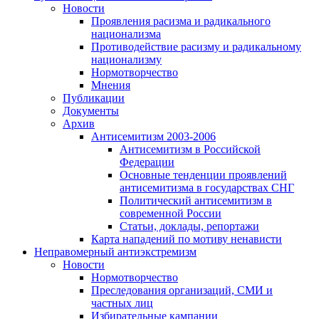
Новости
Проявления расизма и радикального
национализма
Противодействие расизму и радикальному
национализму
Нормотворчество
Мнения
Публикации
Документы
Архив
Антисемитизм 2003-2006
Антисемитизм в Российской
Федерации
Основные тенденции проявлений
антисемитизма в государствах СНГ
Политический антисемитизм в
современной России
Статьи, доклады, репортажи
Карта нападений по мотиву ненависти
Неправомерный антиэкстремизм
Новости
Нормотворчество
Преследования организаций, СМИ и
частных лиц
Избирательные кампании