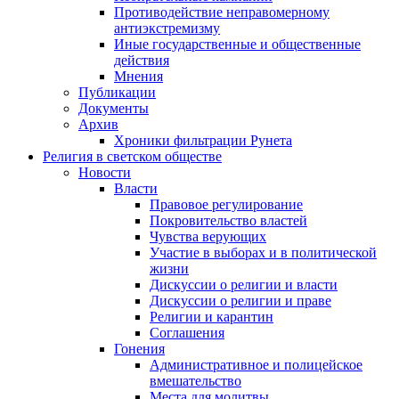
Противодействие неправомерному
антиэкстремизму
Иные государственные и общественные
действия
Мнения
Публикации
Документы
Архив
Хроники фильтрации Рунета
Религия в светском обществе
Новости
Власти
Правовое регулирование
Покровительство властей
Чувства верующих
Участие в выборах и в политической
жизни
Дискуссии о религии и власти
Дискуссии о религии и праве
Религии и карантин
Соглашения
Гонения
Административное и полицейское
вмешательство
Места для молитвы