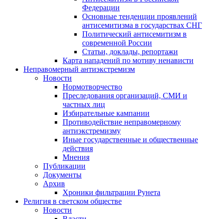
Федерации
Основные тенденции проявлений
антисемитизма в государствах СНГ
Политический антисемитизм в
современной России
Статьи, доклады, репортажи
Карта нападений по мотиву ненависти
Неправомерный антиэкстремизм
Новости
Нормотворчество
Преследования организаций, СМИ и
частных лиц
Избирательные кампании
Противодействие неправомерному
антиэкстремизму
Иные государственные и общественные
действия
Мнения
Публикации
Документы
Архив
Хроники фильтрации Рунета
Религия в светском обществе
Новости
Власти