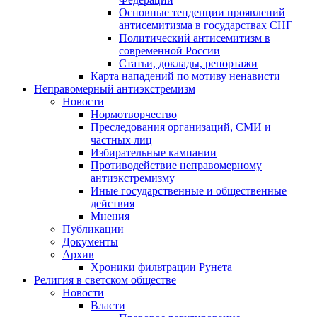
Основные тенденции проявлений
антисемитизма в государствах СНГ
Политический антисемитизм в
современной России
Статьи, доклады, репортажи
Карта нападений по мотиву ненависти
Неправомерный антиэкстремизм
Новости
Нормотворчество
Преследования организаций, СМИ и
частных лиц
Избирательные кампании
Противодействие неправомерному
антиэкстремизму
Иные государственные и общественные
действия
Мнения
Публикации
Документы
Архив
Хроники фильтрации Рунета
Религия в светском обществе
Новости
Власти