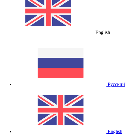
English
Русский
English