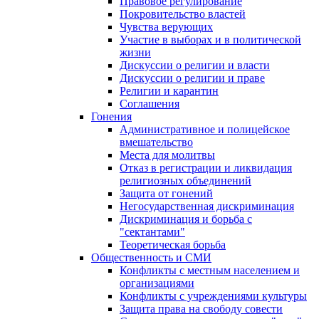
Правовое регулирование
Покровительство властей
Чувства верующих
Участие в выборах и в политической
жизни
Дискуссии о религии и власти
Дискуссии о религии и праве
Религии и карантин
Соглашения
Гонения
Административное и полицейское
вмешательство
Места для молитвы
Отказ в регистрации и ликвидация
религиозных объединений
Защита от гонений
Негосударственная дискриминация
Дискриминация и борьба с
"сектантами"
Теоретическая борьба
Общественность и СМИ
Конфликты с местным населением и
организациями
Конфликты с учреждениями культуры
Защита права на свободу совести