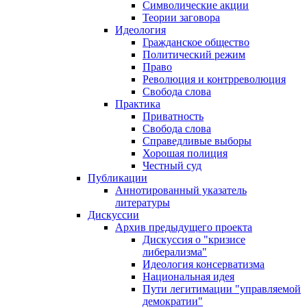
Символические акции
Теории заговора
Идеология
Гражданское общество
Политический режим
Право
Революция и контрреволюция
Свобода слова
Практика
Приватность
Свобода слова
Справедливые выборы
Хорошая полиция
Честный суд
Публикации
Аннотированный указатель
литературы
Дискуссии
Архив предыдущего проекта
Дискуссия о "кризисе
либерализма"
Идеология консерватизма
Национальная идея
Пути легитимации "управляемой
демократии"