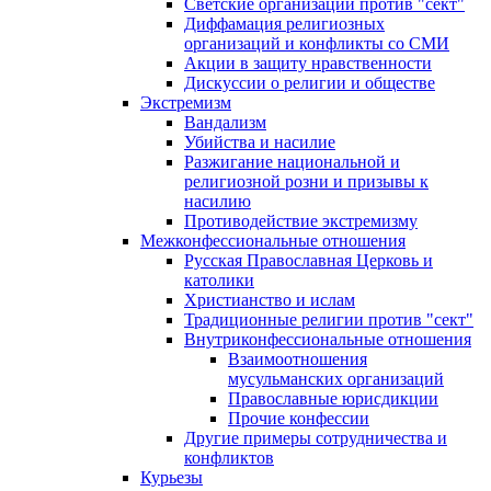
Светские организации против "сект"
Диффамация религиозных
организаций и конфликты со СМИ
Акции в защиту нравственности
Дискуссии о религии и обществе
Экстремизм
Вандализм
Убийства и насилие
Разжигание национальной и
религиозной розни и призывы к
насилию
Противодействие экстремизму
Межконфессиональные отношения
Русская Православная Церковь и
католики
Христианство и ислам
Традиционные религии против "сект"
Внутриконфессиональные отношения
Взаимоотношения
мусульманских организаций
Православные юрисдикции
Прочие конфессии
Другие примеры сотрудничества и
конфликтов
Курьезы