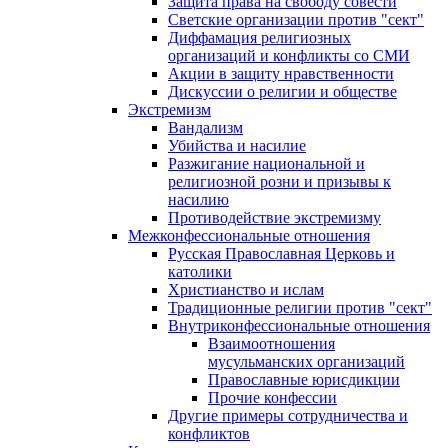
Защита права на свободу совести
Светские организации против "сект"
Диффамация религиозных
организаций и конфликты со СМИ
Акции в защиту нравственности
Дискуссии о религии и обществе
Экстремизм
Вандализм
Убийства и насилие
Разжигание национальной и
религиозной розни и призывы к
насилию
Противодействие экстремизму
Межконфессиональные отношения
Русская Православная Церковь и
католики
Христианство и ислам
Традиционные религии против "сект"
Внутриконфессиональные отношения
Взаимоотношения
мусульманских организаций
Православные юрисдикции
Прочие конфессии
Другие примеры сотрудничества и
конфликтов