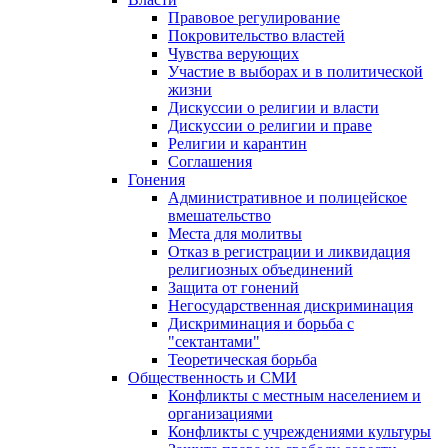
Правовое регулирование
Покровительство властей
Чувства верующих
Участие в выборах и в политической
жизни
Дискуссии о религии и власти
Дискуссии о религии и праве
Религии и карантин
Соглашения
Гонения
Административное и полицейское
вмешательство
Места для молитвы
Отказ в регистрации и ликвидация
религиозных объединений
Защита от гонений
Негосударственная дискриминация
Дискриминация и борьба с
"сектантами"
Теоретическая борьба
Общественность и СМИ
Конфликты с местным населением и
организациями
Конфликты с учреждениями культуры