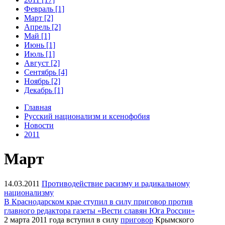
Февраль [1]
Март [2]
Апрель [2]
Май [1]
Июнь [1]
Июль [1]
Август [2]
Сентябрь [4]
Ноябрь [2]
Декабрь [1]
Главная
Русский национализм и ксенофобия
Новости
2011
Март
14.03.2011
Противодействие расизму и радикальному
национализму
В Краснодарском крае ступил в силу приговор против
главного редактора газеты «Вести славян Юга России»
2 марта 2011 года вступил в силу
приговор
Крымского