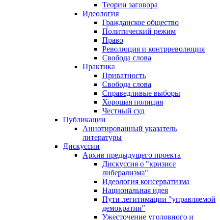
Теории заговора
Идеология
Гражданское общество
Политический режим
Право
Революция и контрреволюция
Свобода слова
Практика
Приватность
Свобода слова
Справедливые выборы
Хорошая полиция
Честный суд
Публикации
Аннотированный указатель
литературы
Дискуссии
Архив предыдущего проекта
Дискуссия о "кризисе
либерализма"
Идеология консерватизма
Национальная идея
Пути легитимации "управляемой
демократии"
Ужесточение уголовного и