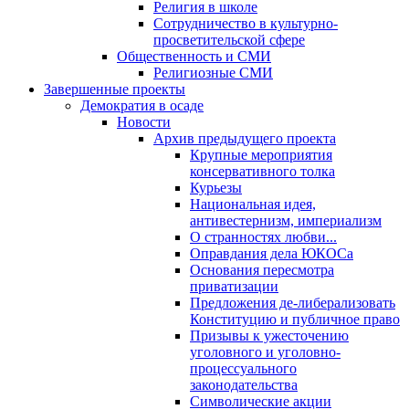
Религия в школе
Сотрудничество в культурно-
просветительской сфере
Общественность и СМИ
Религиозные СМИ
Завершенные проекты
Демократия в осаде
Новости
Архив предыдущего проекта
Крупные мероприятия
консервативного толка
Курьезы
Национальная идея,
антивестернизм, империализм
О странностях любви...
Оправдания дела ЮКОСа
Основания пересмотра
приватизации
Предложения де-либерализовать
Конституцию и публичное право
Призывы к ужесточению
уголовного и уголовно-
процессуального
законодательства
Символические акции