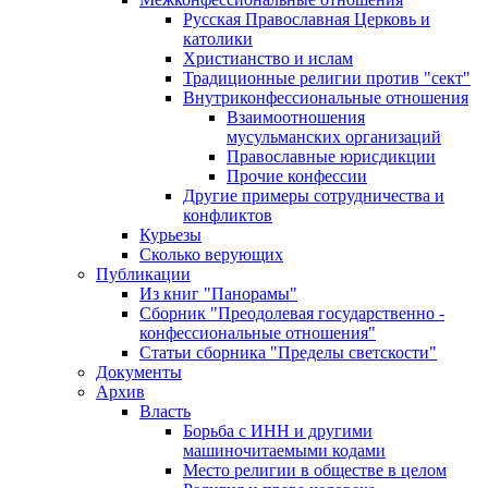
Русская Православная Церковь и
католики
Христианство и ислам
Традиционные религии против "сект"
Внутриконфессиональные отношения
Взаимоотношения
мусульманских организаций
Православные юрисдикции
Прочие конфессии
Другие примеры сотрудничества и
конфликтов
Курьезы
Сколько верующих
Публикации
Из книг "Панорамы"
Сборник "Преодолевая государственно -
конфессиональные отношения"
Статьи сборника "Пределы светскости"
Документы
Архив
Власть
Борьба с ИНН и другими
машиночитаемыми кодами
Место религии в обществе в целом