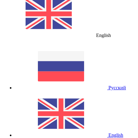
English
Русский
English