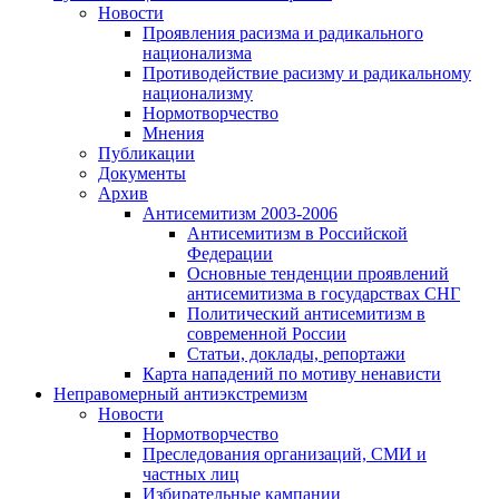
Новости
Проявления расизма и радикального
национализма
Противодействие расизму и радикальному
национализму
Нормотворчество
Мнения
Публикации
Документы
Архив
Антисемитизм 2003-2006
Антисемитизм в Российской
Федерации
Основные тенденции проявлений
антисемитизма в государствах СНГ
Политический антисемитизм в
современной России
Статьи, доклады, репортажи
Карта нападений по мотиву ненависти
Неправомерный антиэкстремизм
Новости
Нормотворчество
Преследования организаций, СМИ и
частных лиц
Избирательные кампании