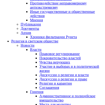
Противодействие неправомерному
антиэкстремизму
Иные государственные и общественные
действия
Мнения
Публикации
Документы
Архив
Хроники фильтрации Рунета
Религия в светском обществе
Новости
Власти
Правовое регулирование
Покровительство властей
Чувства верующих
Участие в выборах и в политической
жизни
Дискуссии о религии и власти
Дискуссии о религии и праве
Религии и карантин
Соглашения
Гонения
Административное и полицейское
вмешательство
Места для молитвы