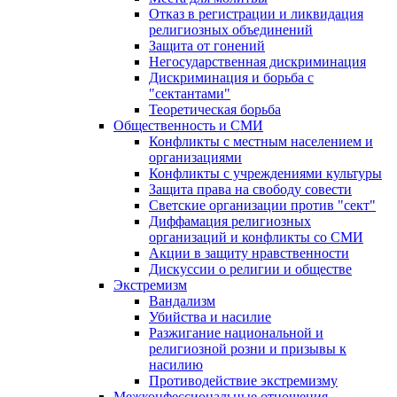
Отказ в регистрации и ликвидация
религиозных объединений
Защита от гонений
Негосударственная дискриминация
Дискриминация и борьба с
"сектантами"
Теоретическая борьба
Общественность и СМИ
Конфликты с местным населением и
организациями
Конфликты с учреждениями культуры
Защита права на свободу совести
Светские организации против "сект"
Диффамация религиозных
организаций и конфликты со СМИ
Акции в защиту нравственности
Дискуссии о религии и обществе
Экстремизм
Вандализм
Убийства и насилие
Разжигание национальной и
религиозной розни и призывы к
насилию
Противодействие экстремизму
Межконфессиональные отношения