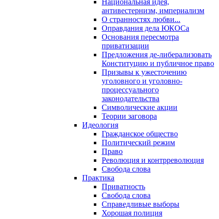
Национальная идея,
антивестернизм, империализм
О странностях любви...
Оправдания дела ЮКОСа
Основания пересмотра
приватизации
Предложения де-либерализовать
Конституцию и публичное право
Призывы к ужесточению
уголовного и уголовно-
процессуального
законодательства
Символические акции
Теории заговора
Идеология
Гражданское общество
Политический режим
Право
Революция и контрреволюция
Свобода слова
Практика
Приватность
Свобода слова
Справедливые выборы
Хорошая полиция