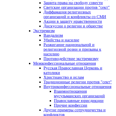
Защита права на свободу совести
Светские организации против "сект"
Диффамация религиозных
организаций и конфликты со СМИ
Акции в защиту нравственности
Дискуссии о религии и обществе
Экстремизм
Вандализм
Убийства и насилие
Разжигание национальной и
религиозной розни и призывы к
насилию
Противодействие экстремизму
Межконфессиональные отношения
Русская Православная Церковь и
католики
Христианство и ислам
Традиционные религии против "сект"
Внутриконфессиональные отношения
Взаимоотношения
мусульманских организаций
Православные юрисдикции
Прочие конфессии
Другие примеры сотрудничества и
конфликтов