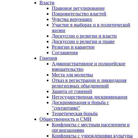
Власти
Правовое регулирование
Покровительство властей
Чувства верующих
Участие в выборах и в политической
жизни
Дискуссии о религии и власти
Дискуссии о религии и праве
Религии и карантин
Соглашения
Гонения
Административное и полицейское
вмешательство
Места для молитвы
Отказ в регистрации и ликвидация
религиозных объединений
Защита от гонений
Негосударственная дискриминация
Дискриминация и борьба с
"сектантами"
Теоретическая борьба
Общественность и СМИ
Конфликты с местным населением и
организациями
Конфликты с учреждениями культуры