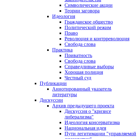
Символические акции
Теории заговора
Идеология
Гражданское общество
Политический режим
Право
Революция и контрреволюция
Свобода слова
Практика
Приватность
Свобода слова
Справедливые выборы
Хорошая полиция
Честный суд
Публикации
Аннотированный указатель
литературы
Дискуссии
Архив предыдущего проекта
Дискуссия о "кризисе
либерализма"
Идеология консерватизма
Национальная идея
Пути легитимации "управляемой