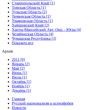
Ставропольский Край [1]
Томская Область [1]
Тульская Область [2]
Тюменская Область [1]
Ульяновская Область [1]
Хабаровский Край [2]
Ханты-Мансийский Авт. Окр. - Югра [4]
Челябинская Область [4]
Чувашская Республика [3]
Показать все
Архив
2011 [9]
Январь [2]
Май [2]
Июнь [1]
Июль [1]
Октябрь [1]
Ноябрь [1]
Декабрь [1]
Главная
Русский национализм и ксенофобия
Новости