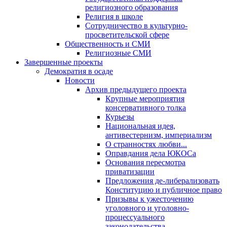
религиозного образования
Религия в школе
Сотрудничество в культурно-
просветительской сфере
Общественность и СМИ
Религиозные СМИ
Завершенные проекты
Демократия в осаде
Новости
Архив предыдущего проекта
Крупные мероприятия
консервативного толка
Курьезы
Национальная идея,
антивестернизм, империализм
О странностях любви...
Оправдания дела ЮКОСа
Основания пересмотра
приватизации
Предложения де-либерализовать
Конституцию и публичное право
Призывы к ужесточению
уголовного и уголовно-
процессуального
законодательства