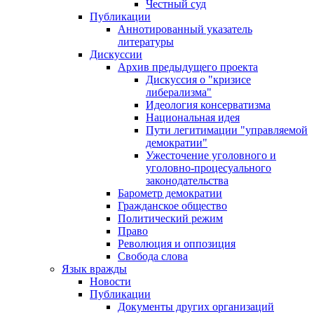
Честный суд
Публикации
Аннотированный указатель
литературы
Дискуссии
Архив предыдущего проекта
Дискуссия о "кризисе
либерализма"
Идеология консерватизма
Национальная идея
Пути легитимации "управляемой
демократии"
Ужесточение уголовного и
уголовно-процесуального
законодательства
Барометр демократии
Гражданское общество
Политический режим
Право
Революция и оппозиция
Свобода слова
Язык вражды
Новости
Публикации
Документы других организаций