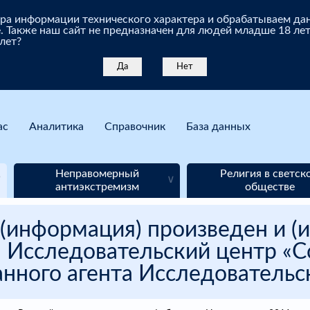
бора информации технического характера и обрабатываем д
. Также наш сайт не предназначен для людей младше 18 лет
 лет?
Да
Нет
ас
Аналитика
Справочник
База данных
Неправомерный
Религия в светск
антиэкстремизм
обществе
(информация) произведен и (и
 Исследовательский центр «Со
нного агента Исследовательск