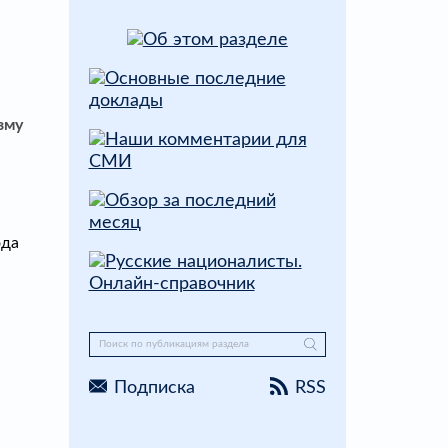
зму
ода
Подписка
RSS