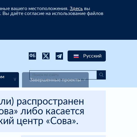
анные вашего местоположения.
Здесь
вы
. Вы даёте согласие на использование файлов
Русский
ФБ
ом
Завершенные проекты
ли) распространен
ва» либо касается
ий центр «Сова».